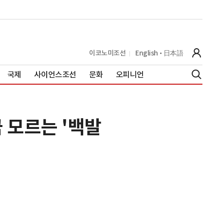
이코노미조선
English
日本語
국제
사이언스조선
문화
오피니언
금 모르는 '백발