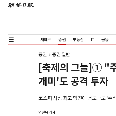
재테크
증권
부동산
IT
금융
증권
증권 일반
[축제의 그늘]① "주
개미'도 공격 투자
코스피 사상 최고 행진에 너도나도 '주식
연선옥 기자