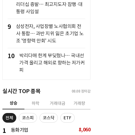
리더십 증발… 최고지도자 잠행·대
통령 사임설
9
삼성전자, 사업장별 노사협의회 전
사 통합… 과반 지위 잃은 초기업 노
조 '영향력 만회' 시도
10
박리다매 한계 부딪혔나… 국내선
가격 올리고 해외로 향하는 저가커
피
실시간 TOP 종목
08.08
장마감
상승
하락
거래대금
거래량
전체
코스피
코스닥
ETF
8,060
1
동화기업