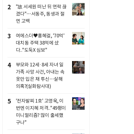
2
"故 서세원 떠난 뒤 연락 끊
겼다"…서동주, 동생과 절
연 고백
3
여에스더♥홍혜걸, '70억'
대치동 주택 38억에 샀
다.."도둑X 심보"
4
부모와 12세·8세 자녀 일
가족 사망 사건, 아내는 속
옷만 입은 채 투신…살해
의혹?(실화탐사대)
5
'전자발찌 1호' 고영욱, 이
번엔 이지혜 저격.."49평이
미니멀리즘? 많이 출세했
구나"