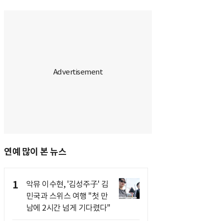
연예 많이 본 뉴스
1
악뮤 이수현, '김성주子' 김
민국과 스위스 여행 "첫 만
남에 2시간 넘게 기다렸다"