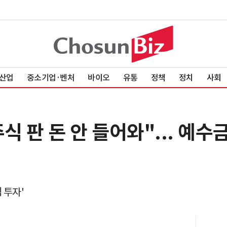
산업
중소기업·벤처
바이오
유통
정책
정치
사회
식 판 돈 안 들어와"... 예수
 투자'