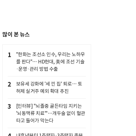
많이 본 뉴스
1
"한화는 조선소 인수, 우리는 노하우
를 판다"… HD현대, 美에 조선 기술
·운영·관리 방법 수출
2
보유세 강화에 '세 낀 집' 퇴로… 토
허제 실거주 예외 확대 추진
3
[인터뷰] "뇌졸중 골든타임 지키는
'뇌동맥류 치료'"…개두술 없이 혈관
타고 들어가 막는다
내후년부터 1주택자·3주택자 종부