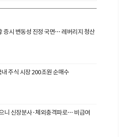
韓 증시 변동성 진정 국면… 레버리지 청산
국내 주식 시장 200조원 순매수
으니 신장분사·체외충격파로… 비급여