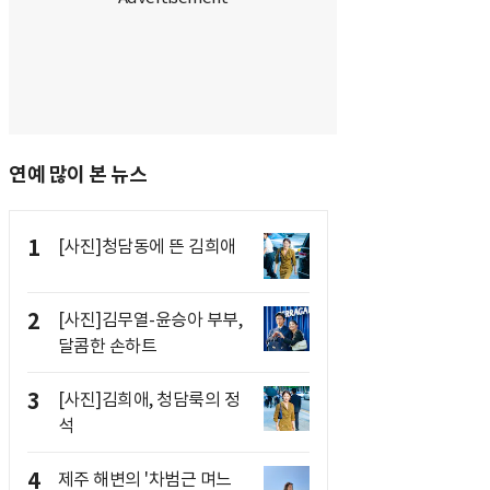
연예 많이 본 뉴스
1
[사진]청담동에 뜬 김희애
2
[사진]김무열-윤승아 부부,
달콤한 손하트
3
[사진]김희애, 청담룩의 정
석
4
제주 해변의 '차범근 며느