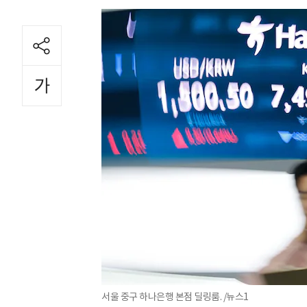
서울 중구 하나은행 본점 딜링룸. /뉴스1