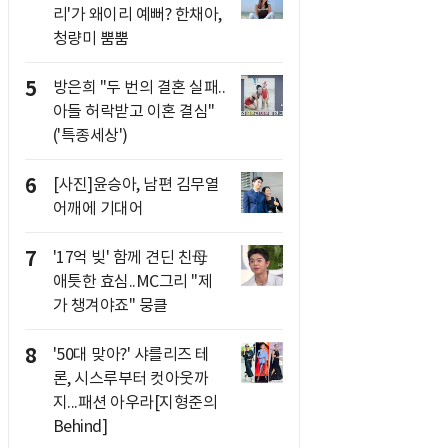
리'가 왜이리 예뻐? 한채아,
청량미 뿜뿜
5
방은희 "두 번의 결혼 실패..
아들 허락받고 이혼 결심"
('특종세상')
6
[사진]윤승아, 남편 김무열
어깨에 기대어
7
'17억 빚' 함께 견딘 친母
애틋한 효심..MC그리 "제
가 챙겨야죠" 뭉클
8
'50대 맞아?' 샤를리즈 테
론, 시스루부터 컷아웃까
지...패션 아우라[지형준의
Behind]