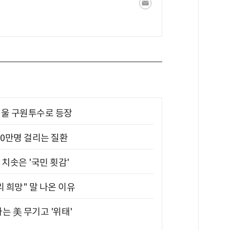
 띄울 구원투수로 등장
10만명 걸리는 질환
치솟은 '국민 횟감'
 희망" 말 나온 이유
는 美 무기고 '위태'