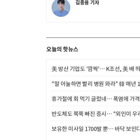
김종용 기자
오늘의 핫뉴스
美 방산 기업도 '깜짝'… K조선, 美 배
"말 어눌하면 빨리 병원 와라" 韓 매년 
휴가철에 회 먹기 글렀네… 폭염에 가격 
반도체도 쭉쭉 빠진 증시… "외인이 우리
보유한 미사일 1700발 뿐… 바닥 보인다