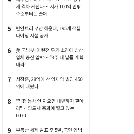
4
세 격차 커진다… 시가 100억 안팎
수준부터는 줄어
5
반얀트리 부산 해운대, 195개 객실·
다이닝 시설 공개
6
美 국방부, 이란전 무기 소진에 방산
업체 증산 압박… "3주 내 납품 계획
내라"
7
서장훈, 28억에 산 양재역 빌딩 450
억에 내놨다
8
"직접 농사 안 지으면 내년까지 팔아
라"… 양도세 중과에 떨고 있는
6070
9
부동산 세제 발표 후 5일, 국민 입법