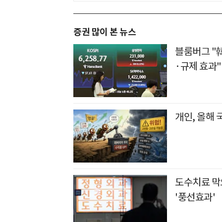
증권 많이 본 뉴스
블룸버그 "
·규제 효과"
개인, 올해 
도수치료 막
'풍선효과'