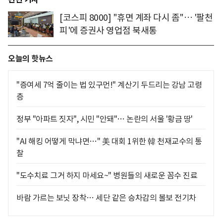
[코스피 8000] "휴면 계좌 다시 좀"… '팔천
피'에 증권사 영업점 북새통
오늘의 핫뉴스
"증여세 7억 줄이는 법 있구먼!" 계산기 두드리는 강남 고령
층
정부 "아파트 짓자", 시민 "안돼"… 논란의 서울 '황금 땅'
"AI 해킹 어떻게 막냐면…" 美 대회 1위한 韓 천재교수의 통
찰
"도수치료 그거 하지 마세요~" 병원들의 새로운 꼼수 진료
바람 가르는 보닛 장착… 세단 같은 승차감의 볼보 전기차