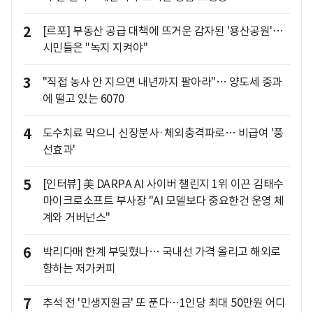
2
[르포] 부동산 공급 대책에 뜨거운 감자된 '용산공원'…
시민들은 "녹지 지켜야"
3
"직접 농사 안 지으면 내년까지 팔아라"… 양도세 중과
에 떨고 있는 6070
4
도수치료 막으니 신장분사·체외충격파로… 비급여 '풍
선효과'
5
[인터뷰] 美 DARPA AI 사이버 챌린지 1위 이끈 김태수
마이크로소프트 부사장 "AI 모델보다 중요한건 운영 체
계와 거버넌스"
6
박리다매 한계 부딪혔나… 국내선 가격 올리고 해외로
향하는 저가커피
7
추석 전 '민생지원금' 또 푼다…1인당 최대 50만원 어디