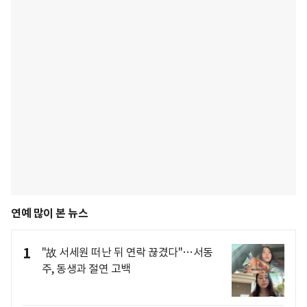
연예 많이 본 뉴스
1
"故 서세원 떠난 뒤 연락 끊겼다"…서동
주, 동생과 절연 고백