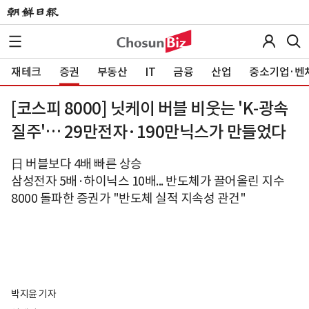
재테크
증권
부동산
IT
금융
산업
중소기업·벤
[코스피 8000] 닛케이 버블 비웃는 'K-광속
질주'… 29만전자·190만닉스가 만들었다
日 버블보다 4배 빠른 상승
삼성전자 5배·하이닉스 10배... 반도체가 끌어올린 지수
8000 돌파한 증권가 "반도체 실적 지속성 관건"
박지윤 기자