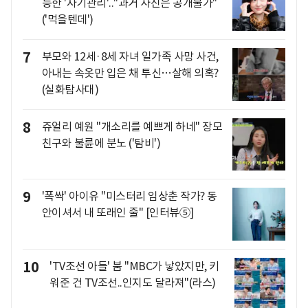
능한 '자기관리'.."과거 사진은 공개불가"
('먹을텐데')
7
부모와 12세·8세 자녀 일가족 사망 사건,
아내는 속옷만 입은 채 투신…살해 의혹?
(실화탐사대)
8
쥬얼리 예원 "개소리를 예쁘게 하네" 장모
친구와 불륜에 분노 ('탐비')
9
'폭싹' 아이유 "미스터리 임상춘 작가? 동
안이셔서 내 또래인 줄" [인터뷰⑤]
10
'TV조선 아들' 붐 "MBC가 낳았지만, 키
워준 건 TV조선..인지도 달라져"(라스)