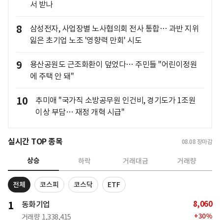
서 받나
8
삼성전자, 사업장별 노사협의회 전사 통합… 과반 지위
잃은 초기업 노조 '영향력 만회' 시도
9
용산공원도 근조화환이 덮었다… 주민들 "어린이정원
에 주택 안 돼"
10
추미애 "국가직 소방공무원 인건비, 경기도가 1조원
이상 부담… 재정 개혁 시급"
실시간 TOP 종목
08.08
장마감
상승
하락
거래대금
거래량
전체
코스피
코스닥
ETF
8,060
1
동화기업
+
30
%
거래량
1,338,415