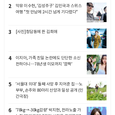
2
악뮤 이수현, '김성주子' 김민국과 스위스
여행 "첫 만남에 2시간 넘게 기다렸다"
3
[사진]청담동에 뜬 김희애
4
이지아, 가족 친일 논란에도 단단한 소신
전하더니…78년생 미모까지 '깜짝'
5
'서울대 의대' 둘째 사망 후 지어준 집…노
부부, 손주와 80마리 산양과 일상 공개 (인
간극장)
6
'78kg→-30kg감량' 박지현, 전라노출 가