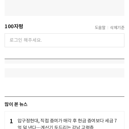
100자평
도움말
삭제기준
많이 본 뉴스
1
압구정현대, 직접 증여가 매각 후 현금 증여보다 세금 7
억 덜 낸다…계산기 두드리는 강남 고령층