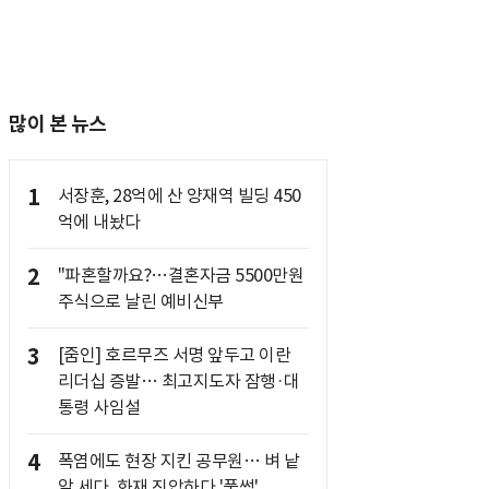
많이 본 뉴스
1
서장훈, 28억에 산 양재역 빌딩 450
억에 내놨다
2
"파혼할까요?…결혼자금 5500만원
주식으로 날린 예비신부
3
[줌인] 호르무즈 서명 앞두고 이란
리더십 증발… 최고지도자 잠행·대
통령 사임설
4
폭염에도 현장 지킨 공무원… 벼 낱
알 세다, 화재 진압하다 '풀썩'