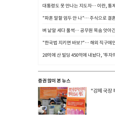
대통령도 못 만나는 지도자… 이란, 통
"파혼 말할 엄두 안 나"… 주식으로 결
벼 낱알 세다 풀썩… 공무원 목숨 앗아간
"한국법 지키면 바보?"… 해외 직구에만
28억에 산 빌딩 450억에 내놨다, '투자
증권 많이 본 뉴스
"강제 국장 