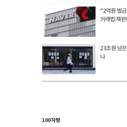
"2억원 벌금
거래법 재판
23조원 남은
나
100자평