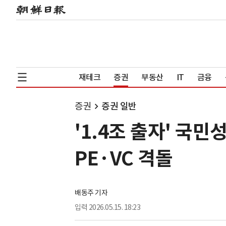
재테크
증권
부동산
IT
금융
증권
증권 일반
'1.4조 출자' 
PE·VC 격돌
배동주 기자
입력
2026.05.15. 18:23