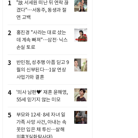
1
"故 서세원 떠난 뒤 연락 끊
겼다"…서동주, 동생과 절
연 고백
2
홍진경 "사라는 대로 샀는
데 계속 빠져"…삼전·닉스
손실 토로
3
반민정, 성추행 아픔 딛고 9
월의 신부된다…1살 연상
사업가와 결혼
4
'의사 남편♥' 재혼 윤해영,
55세 믿기지 않는 미모
5
부모와 12세·8세 자녀 일
가족 사망 사건, 아내는 속
옷만 입은 채 투신…살해
의혹?(실화탐사대)