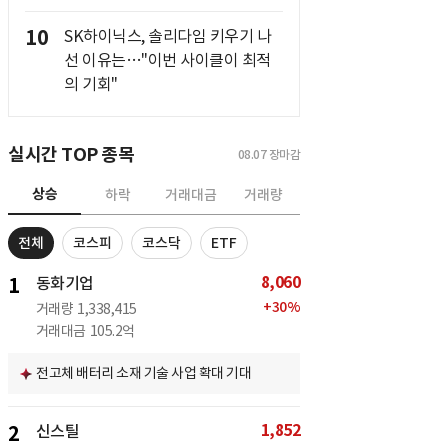
10
SK하이닉스, 솔리다임 키우기 나
선 이유는…"이번 사이클이 최적
의 기회"
실시간 TOP 종목
08.07
장마감
상승
하락
거래대금
거래량
전체
코스피
코스닥
ETF
8,060
1
동화기업
+
30
%
거래량
1,338,415
거래대금
105.2억
전고체 배터리 소재 기술 사업 확대 기대
1,852
2
신스틸