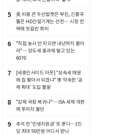
5
美 비중 큰 두산밥캣은 부진, 신흥국
뚫은 HD건설기계는 선전… 시장 전
략에 엇갈린 희비
6
"직접 농사 안 지으면 내년까지 팔아
라"… 양도세 중과에 떨고 있는
6070
7
[세종인사이드 아웃] "상속세 때문
에 집 팔아서 되겠냐" 李 약속한 '공
제 확대' 도입 불발
8
"강제 국장 복귀냐"… ISA 세제 개편
에 투자자 불만
9
추석 전 '민생지원금' 또 푼다…1인
당 최대 50만원 어디서 받나