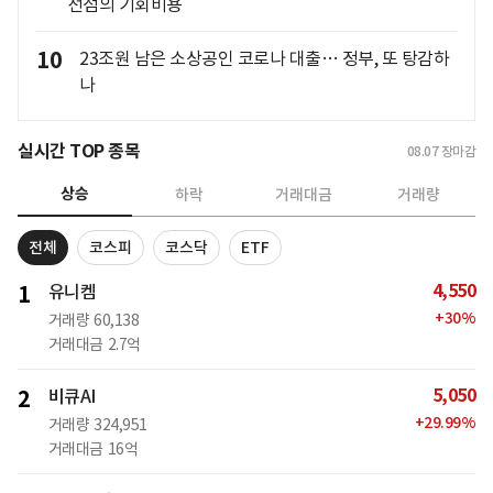
선점의 기회비용
10
23조원 남은 소상공인 코로나 대출… 정부, 또 탕감하
나
실시간 TOP 종목
08.07
장마감
상승
하락
거래대금
거래량
전체
코스피
코스닥
ETF
4,550
1
유니켐
+
30
%
거래량
60,138
거래대금
2.7억
5,050
2
비큐AI
+
29.99
%
거래량
324,951
거래대금
16억