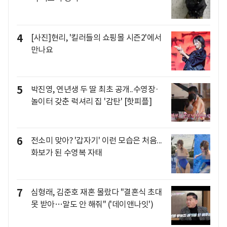
4
[사진]현리, '킬러들의 쇼핑몰 시즌2'에서
만나요
5
박진영, 연년생 두 딸 최초 공개..수영장·
놀이터 갖춘 럭셔리 집 '감탄' [핫피플]
6
전소미 맞아? '갑자기' 이런 모습은 처음...
화보가 된 수영복 자태
7
심형래, 김준호 재혼 몰랐다 "결혼식 초대
못 받아…말도 안 해줘" ('데이앤나잇')