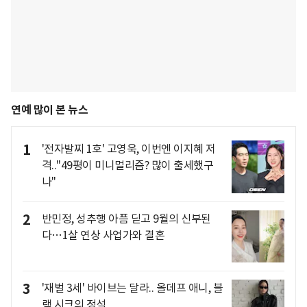
연예 많이 본 뉴스
1
'전자발찌 1호' 고영욱, 이번엔 이지혜 저
격.."49평이 미니멀리즘? 많이 출세했구
나"
2
반민정, 성추행 아픔 딛고 9월의 신부된
다…1살 연상 사업가와 결혼
3
'재벌 3세' 바이브는 달라.. 올데프 애니, 블
랙 시크의 정석