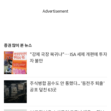
증권 많이 본 뉴스
"강제 국장 복귀냐"… ISA 세제 개편에 투자
자 불만
주식병합 꼼수도 안 통했다... '동전주 퇴출'
공포 덮친 63곳