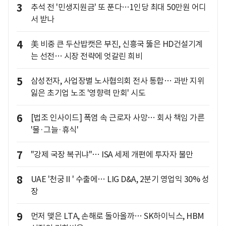
3
추석 전 '민생지원금' 또 푼다…1인당 최대 50만원 어디
서 받나
4
美 비중 큰 두산밥캣은 부진, 신흥국 뚫은 HD건설기계
는 선전… 시장 전략에 엇갈린 희비
5
삼성전자, 사업장별 노사협의회 전사 통합… 과반 지위
잃은 초기업 노조 '영향력 만회' 시도
6
[법조 인사이드] 폭염 속 근로자 사망… 회사 책임 가른
'물·그늘·휴식'
7
"강제 국장 복귀냐"… ISA 세제 개편에 투자자 불만
8
UAE '천궁Ⅱ' 수출에… LIG D&A, 2분기 영업익 30% 성
장
9
먼저 맺은 LTA, 손해로 돌아올까… SK하이닉스, HBM