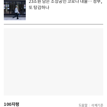
23조원 남은 소상공인 코로나 대출… 정부,
또 탕감하나
100자평
도움말
삭제기준