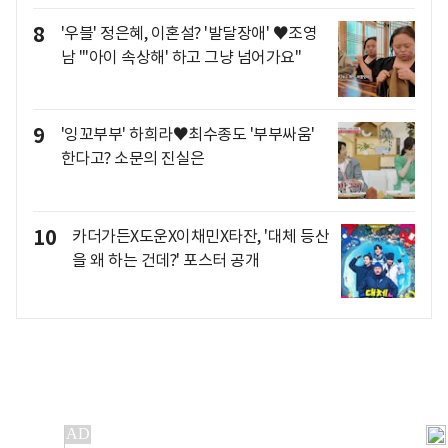
8
'우블' 정은혜, 이혼설? '발달장애' ♥조영
남 "'아이 속상해' 하고 그냥 넘어가요"
9
'잉꼬부부' 하희라♥최수종도 '부부싸움'
한다고? 소문의 진실은
10
카더가든X도운X이채민X타잔, '대체 등산
을 왜 하는 건데?' 포스터 공개