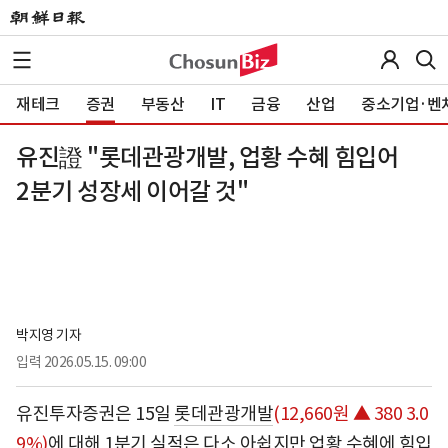
재테크
증권
부동산
IT
금융
산업
중소기업·벤
유진證 "롯데관광개발, 업황 수혜 힘입어
2분기 성장세 이어갈 것"
박지영 기자
입력
2026.05.15. 09:00
유진투자증권은 15일
롯데관광개발
(12,660원 ▲ 380 3.0
9%)
에 대해 1분기 실적은 다소 아쉽지만 업황 수혜에 힘입