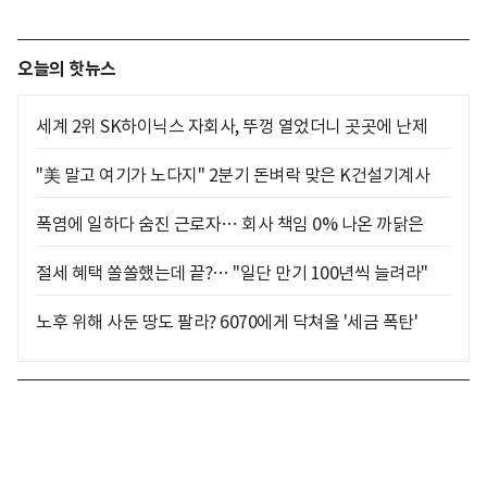
오늘의 핫뉴스
세계 2위 SK하이닉스 자회사, 뚜껑 열었더니 곳곳에 난제
"美 말고 여기가 노다지" 2분기 돈벼락 맞은 K건설기계사
폭염에 일하다 숨진 근로자… 회사 책임 0% 나온 까닭은
절세 혜택 쏠쏠했는데 끝?… "일단 만기 100년씩 늘려라"
노후 위해 사둔 땅도 팔라? 6070에게 닥쳐올 '세금 폭탄'