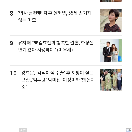
8
'의사 남편♥' 재혼 윤해영, 55세 믿기지
않는 미모
9
유지태 "♥김효진과 행복한 결혼, 화장실
변기 앉아 사용해야" (미우새)
10
양희은, '각막이식 수술' 후 지팡이 짚은
근황..'암투병' 박미선·이성미와 '밝은미
소'