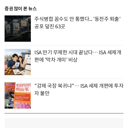
증권 많이 본 뉴스
주식병합 꼼수도 안 통했다... '동전주 퇴출'
공포 덮친 63곳
ISA 만기 무제한 시대 끝났다… ISA 세제개
편에 '막차 개미' 비상
"강제 국장 복귀냐"… ISA 세제 개편에 투자
자 불만