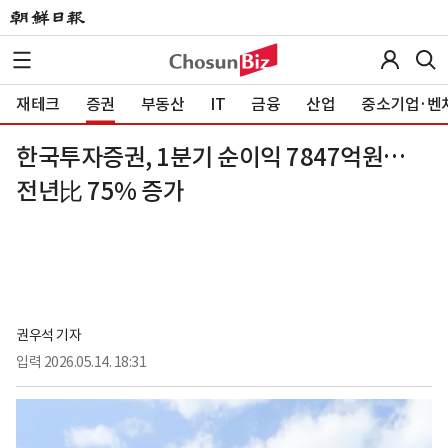
재테크
증권
부동산
IT
금융
산업
중소기업·벤
한국투자증권, 1분기 순이익 7847억원…
전년比 75% 증가
권우석 기자
입력
2026.05.14. 18:31