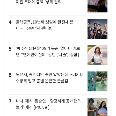
이홉 무대에 깜짝 '상의 탈의'
4
블랙핑크, 10번째 생일에 완전체 뜬
다…'국중박'서 팬미팅
5
'박수진 닮은꼴' 29기 옥순, 얼마나 예쁘
면.."연예인이신데" 감탄 ('나솔')[종합]
6
노윤서, 슬렌더인 줄만 알았는데…비키니
수영복 입고 뽐낸 은근한 볼륨감
7
나나·제시·황승언…당당하게 공개한 '노
브라' 패션 [PICK★]