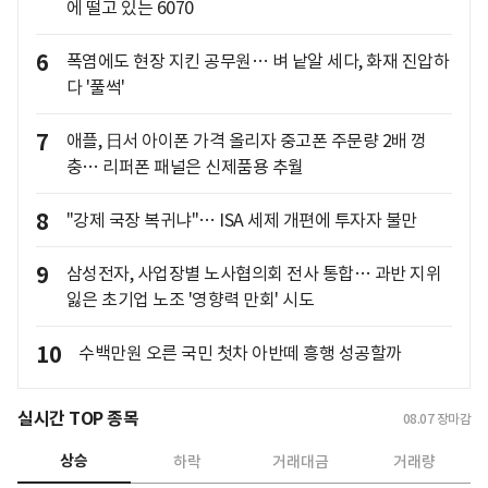
에 떨고 있는 6070
6
폭염에도 현장 지킨 공무원… 벼 낱알 세다, 화재 진압하
다 '풀썩'
7
애플, 日서 아이폰 가격 올리자 중고폰 주문량 2배 껑
충… 리퍼폰 패널은 신제품용 추월
8
"강제 국장 복귀냐"… ISA 세제 개편에 투자자 불만
9
삼성전자, 사업장별 노사협의회 전사 통합… 과반 지위
잃은 초기업 노조 '영향력 만회' 시도
10
수백만원 오른 국민 첫차 아반떼 흥행 성공할까
실시간 TOP 종목
08.07
장마감
상승
하락
거래대금
거래량