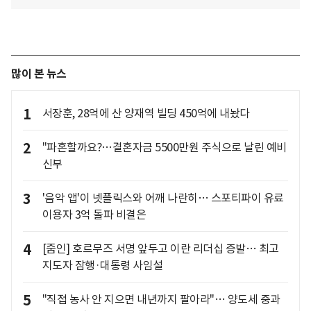
많이 본 뉴스
1
서장훈, 28억에 산 양재역 빌딩 450억에 내놨다
2
"파혼할까요?…결혼자금 5500만원 주식으로 날린 예비
신부
3
'음악 앱'이 넷플릭스와 어깨 나란히… 스포티파이 유료
이용자 3억 돌파 비결은
4
[줌인] 호르무즈 서명 앞두고 이란 리더십 증발… 최고
지도자 잠행·대통령 사임설
5
"직접 농사 안 지으면 내년까지 팔아라"… 양도세 중과