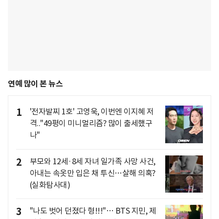
연예 많이 본 뉴스
1
'전자발찌 1호' 고영욱, 이번엔 이지혜 저
격.."49평이 미니멀리즘? 많이 출세했구
나"
2
부모와 12세·8세 자녀 일가족 사망 사건,
아내는 속옷만 입은 채 투신…살해 의혹?
(실화탐사대)
3
"나도 벗어 던졌다 형!!!"… BTS 지민, 제