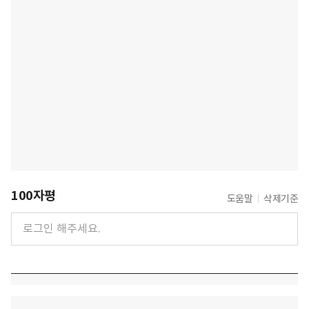
100자평
도움말
삭제기준