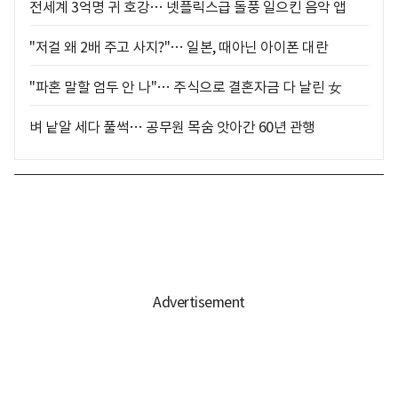
전세계 3억명 귀 호강… 넷플릭스급 돌풍 일으킨 음악 앱
"저걸 왜 2배 주고 사지?"… 일본, 때아닌 아이폰 대란
"파혼 말할 엄두 안 나"… 주식으로 결혼자금 다 날린 女
벼 낱알 세다 풀썩… 공무원 목숨 앗아간 60년 관행