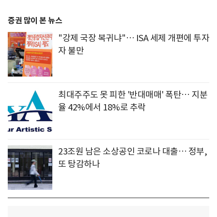
증권 많이 본 뉴스
"강제 국장 복귀냐"… ISA 세제 개편에 투자
자 불만
최대주주도 못 피한 '반대매매' 폭탄… 지분
율 42%에서 18%로 추락
23조원 남은 소상공인 코로나 대출… 정부,
또 탕감하나