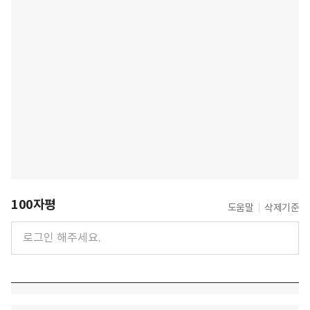
100자평
도움말
삭제기준