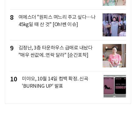
8
여에스더 "원피스 며느리 주고 싶다…나
45kg일 때 산 것" [Oh!쎈 이슈]
9
김정난, 3층 타운하우스 급매로 내놨다
"매우 싼값에..연락 달라" [순간포착]
10
미야오, 10월 14일 컴백 확정..신곡
'BURNING UP' 발표