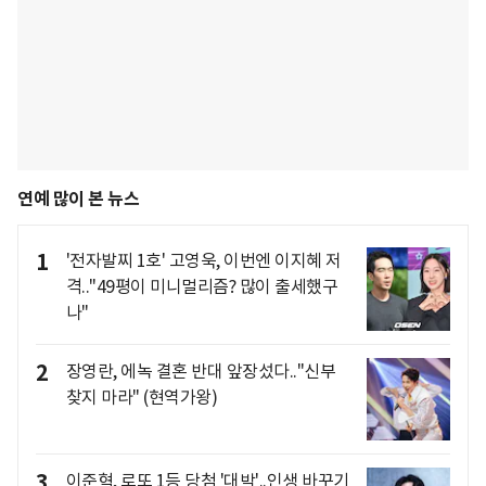
연예 많이 본 뉴스
1
'전자발찌 1호' 고영욱, 이번엔 이지혜 저
격.."49평이 미니멀리즘? 많이 출세했구
나"
2
장영란, 에녹 결혼 반대 앞장섰다.."신부
찾지 마라" (현역가왕)
3
이준혁, 로또 1등 당첨 '대박'..인생 바꾸기