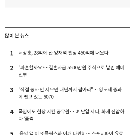
많이 본 뉴스
1
서장훈, 28억에 산 양재역 빌딩 450억에 내놨다
2
"파혼할까요?…결혼자금 5500만원 주식으로 날린 예비
신부
3
"직접 농사 안 지으면 내년까지 팔아라"… 양도세 중과
에 떨고 있는 6070
4
폭염에도 현장 지킨 공무원… 벼 낱알 세다, 화재 진압하
다 '풀썩'
5
'음악 앱'이 넷플릭스와 어깨 나란히… 스포티파이 유료