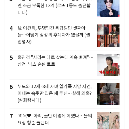
엔 조금 부족한 13억 (로또 1등도 출근합
니다)
4
故 이건희, 투명인간 취급받던 셋째아
들…어떻게 삼성의 후계자가 됐을까 (셀
럽병사)
5
홍진경 "사라는 대로 샀는데 계속 빠져"…
삼전·닉스 손실 토로
6
부모와 12세·8세 자녀 일가족 사망 사건,
아내는 속옷만 입은 채 투신…살해 의혹?
(실화탐사대)
7
'려욱♥' 아리, 골반 이렇게 예뻤나…물의
요정 청순 슬렌더