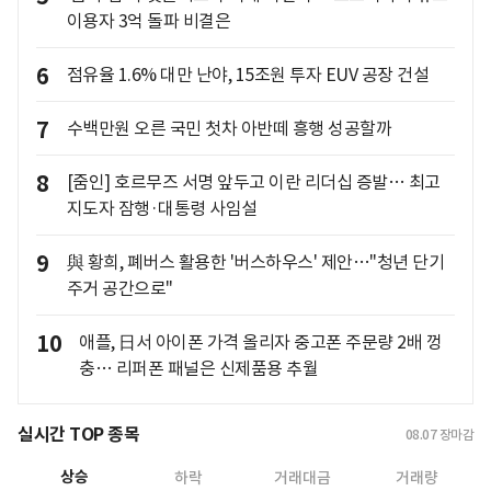
이용자 3억 돌파 비결은
6
점유율 1.6% 대만 난야, 15조원 투자 EUV 공장 건설
7
수백만원 오른 국민 첫차 아반떼 흥행 성공할까
8
[줌인] 호르무즈 서명 앞두고 이란 리더십 증발… 최고
지도자 잠행·대통령 사임설
9
與 황희, 폐버스 활용한 '버스하우스' 제안…"청년 단기
주거 공간으로"
10
애플, 日서 아이폰 가격 올리자 중고폰 주문량 2배 껑
충… 리퍼폰 패널은 신제품용 추월
실시간 TOP 종목
08.07
장마감
상승
하락
거래대금
거래량