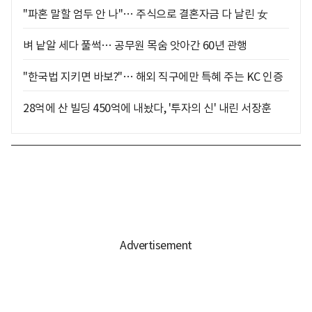
"파혼 말할 엄두 안 나"… 주식으로 결혼자금 다 날린 女
벼 낱알 세다 풀썩… 공무원 목숨 앗아간 60년 관행
"한국법 지키면 바보?"… 해외 직구에만 특혜 주는 KC 인증
28억에 산 빌딩 450억에 내놨다, '투자의 신' 내린 서장훈