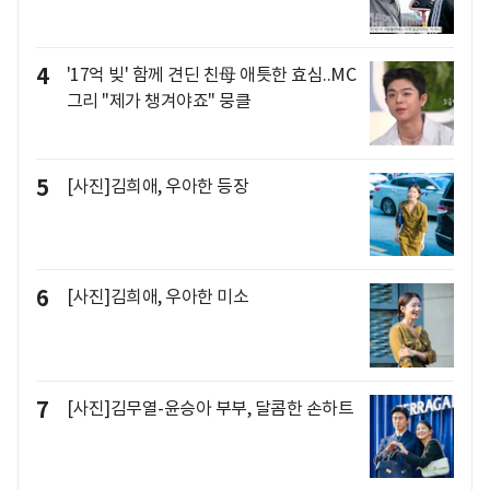
4
'17억 빚' 함께 견딘 친母 애틋한 효심..MC
그리 "제가 챙겨야죠" 뭉클
5
[사진]김희애, 우아한 등장
6
[사진]김희애, 우아한 미소
7
[사진]김무열-윤승아 부부, 달콤한 손하트