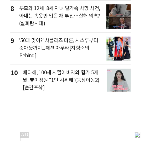
8
부모와 12세·8세 자녀 일가족 사망 사건,
아내는 속옷만 입은 채 투신…살해 의혹?
(실화탐사대)
9
'50대 맞아?' 샤를리즈 테론, 시스루부터
컷아웃까지...패션 아우라[지형준의
Behind]
10
배다해, 100세 시할아버지와 합가 5개
월..♥이장원 "1인 시위해"(동상이몽2)
[순간포착]