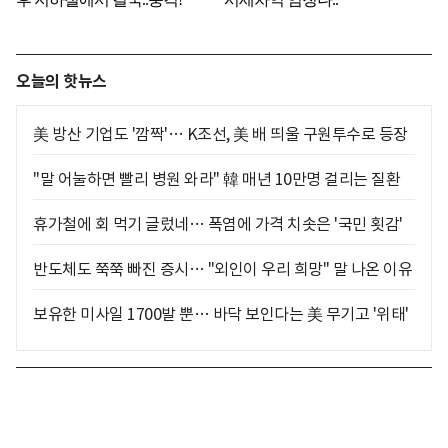
오늘의 핫뉴스
美 방산 기업도 '깜짝'… K조선, 美 배 띄울 구원투수로 등장
"말 어눌하면 빨리 병원 와라" 韓 매년 10만명 걸리는 질환
휴가철에 회 먹기 글렀네… 폭염에 가격 치솟은 '국민 횟감'
반도체도 쭉쭉 빠진 증시… "외인이 우리 희망" 말 나온 이유
보유한 미사일 1700발 뿐… 바닥 보인다는 美 무기고 '위태'