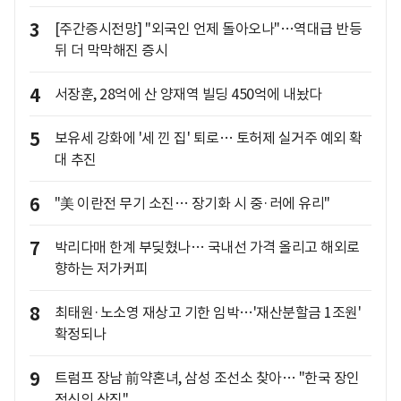
3
[주간증시전망] "외국인 언제 돌아오나"…역대급 반등
뒤 더 막막해진 증시
4
서장훈, 28억에 산 양재역 빌딩 450억에 내놨다
5
보유세 강화에 '세 낀 집' 퇴로… 토허제 실거주 예외 확
대 추진
6
"美 이란전 무기 소진… 장기화 시 중·러에 유리"
7
박리다매 한계 부딪혔나… 국내선 가격 올리고 해외로
향하는 저가커피
8
최태원·노소영 재상고 기한 임박…'재산분할금 1조원'
확정되나
9
트럼프 장남 前약혼녀, 삼성 조선소 찾아… "한국 장인
정신의 상징"