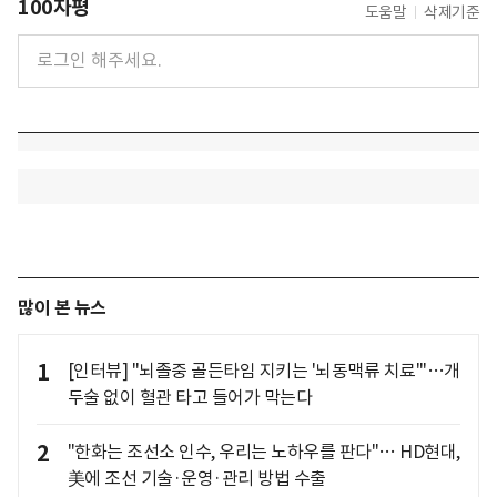
100자평
도움말
삭제기준
많이 본 뉴스
1
[인터뷰] "뇌졸중 골든타임 지키는 '뇌동맥류 치료'"…개
두술 없이 혈관 타고 들어가 막는다
2
"한화는 조선소 인수, 우리는 노하우를 판다"… HD현대,
美에 조선 기술·운영·관리 방법 수출