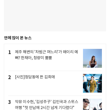
연예 많이 본 뉴스
1
제주 해변의 '차범근 며느리'가 왜이리 예
뻐? 한채아, 청량미 뿜뿜
2
[사진]청담동에 뜬 김희애
3
악뮤 이수현, '김성주子' 김민국과 스위스
여행 "첫 만남에 2시간 넘게 기다렸다"