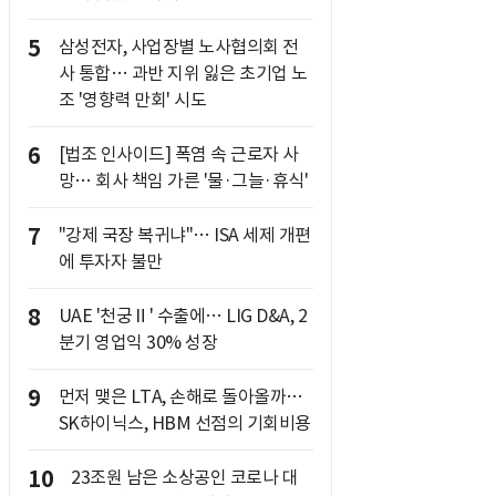
5
삼성전자, 사업장별 노사협의회 전
사 통합… 과반 지위 잃은 초기업 노
조 '영향력 만회' 시도
6
[법조 인사이드] 폭염 속 근로자 사
망… 회사 책임 가른 '물·그늘·휴식'
7
"강제 국장 복귀냐"… ISA 세제 개편
에 투자자 불만
8
UAE '천궁Ⅱ' 수출에… LIG D&A, 2
분기 영업익 30% 성장
9
먼저 맺은 LTA, 손해로 돌아올까…
SK하이닉스, HBM 선점의 기회비용
10
23조원 남은 소상공인 코로나 대