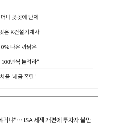
었더니 곳곳에 난제
 맞은 K건설기계사
 0% 나온 까닭은
 100년씩 늘려라"
쳐올 '세금 폭탄'
복귀냐"… ISA 세제 개편에 투자자 불만