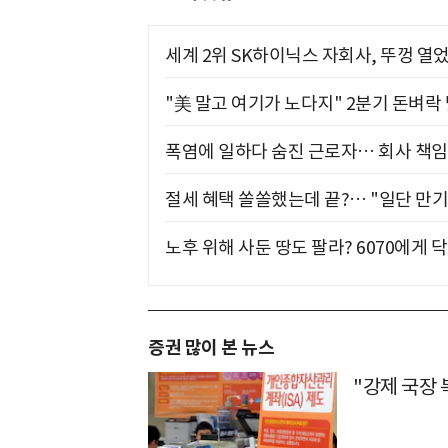
세계 2위 SK하이닉스 자회사, 뚜껑 열
"美 말고 여기가 노다지" 2분기 돈벼락
폭염에 일하다 숨진 근로자… 회사 책임
절세 혜택 쏠쏠했는데 끝?… "일단 만기
노후 위해 사둔 땅도 팔라? 6070에게 닥
증권 많이 본 뉴스
"강제 국장 