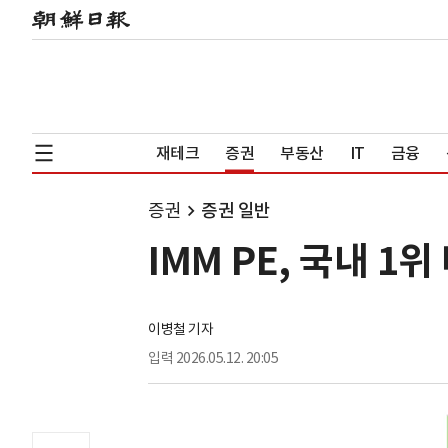
재테크
증권
부동산
IT
금융
증권
증권 일반
IMM PE, 국내 
이병철 기자
입력
2026.05.12. 20:05