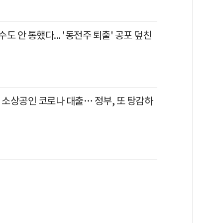
도 안 통했다... '동전주 퇴출' 공포 덮친
 소상공인 코로나 대출… 정부, 또 탕감하