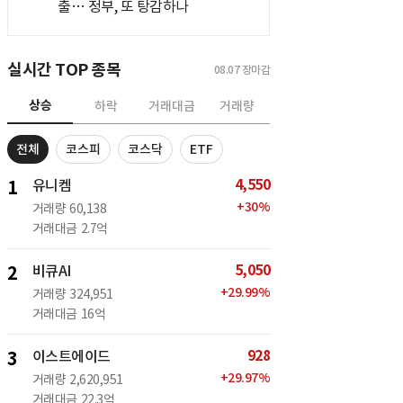
출… 정부, 또 탕감하나
실시간 TOP 종목
08.07
장마감
상승
하락
거래대금
거래량
전체
코스피
코스닥
ETF
4,550
1
유니켐
+
30
%
거래량
60,138
거래대금
2.7억
5,050
2
비큐AI
+
29.99
%
거래량
324,951
거래대금
16억
928
3
이스트에이드
+
29.97
%
거래량
2,620,951
거래대금
22.3억