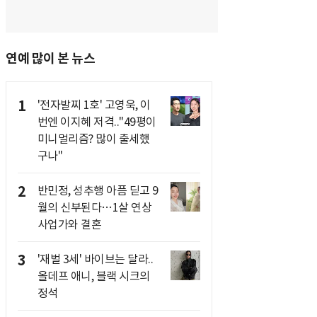
연예 많이 본 뉴스
1
'전자발찌 1호' 고영욱, 이
번엔 이지혜 저격.."49평이
미니멀리즘? 많이 출세했
구나"
2
반민정, 성추행 아픔 딛고 9
월의 신부된다…1살 연상
사업가와 결혼
3
'재벌 3세' 바이브는 달라..
올데프 애니, 블랙 시크의
정석