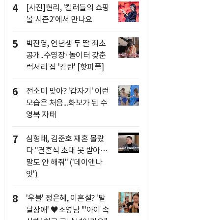
4
[사진]현리, '킬러들의 쇼핑
몰 시즌2'에서 만나요
5
박진영, 연년생 두 딸 최초
공개..수영장·놀이터 갖춘
럭셔리 집 '감탄' [핫피플]
6
전소미 맞아? '갑자기' 이런
모습은 처음...화보가 된 수
영복 자태
7
심형래, 김준호 재혼 몰랐
다 "결혼식 초대 못 받아…
말도 안 해줘" ('데이앤나
잇')
8
'우블' 정은혜, 이혼설? '발
달장애' ♥조영남 "'아이 속