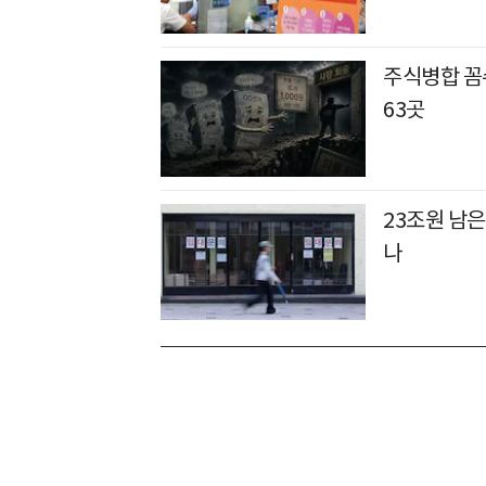
주식병합 꼼수
63곳
23조원 남은
나