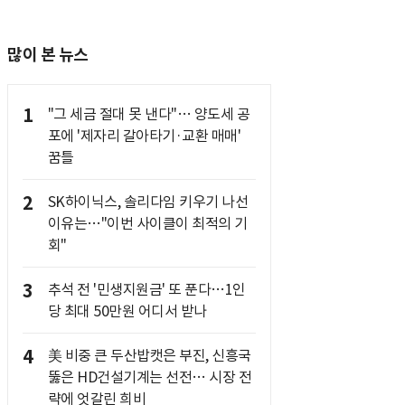
많이 본 뉴스
1
"그 세금 절대 못 낸다"… 양도세 공
포에 '제자리 갈아타기·교환 매매'
꿈틀
2
SK하이닉스, 솔리다임 키우기 나선
이유는…"이번 사이클이 최적의 기
회"
3
추석 전 '민생지원금' 또 푼다…1인
당 최대 50만원 어디서 받나
4
美 비중 큰 두산밥캣은 부진, 신흥국
뚫은 HD건설기계는 선전… 시장 전
략에 엇갈린 희비