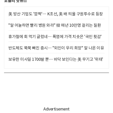
오늘의 핫뉴스
美 방산 기업도 '깜짝'… K조선, 美 배 띄울 구원투수로 등장
"말 어눌하면 빨리 병원 와라" 韓 매년 10만명 걸리는 질환
휴가철에 회 먹기 글렀네… 폭염에 가격 치솟은 '국민 횟감'
반도체도 쭉쭉 빠진 증시… "외인이 우리 희망" 말 나온 이유
보유한 미사일 1700발 뿐… 바닥 보인다는 美 무기고 '위태'