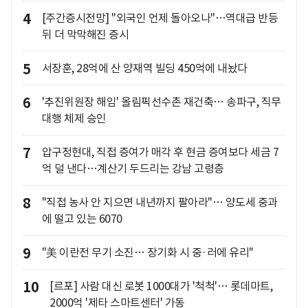
4
[주간증시전망] "외국인 언제 돌아오나"…역대급 반등
뒤 더 막막해진 증시
5
서장훈, 28억에 산 양재역 빌딩 450억에 내놨다
6
'추진위원장 해임' 올림픽선수촌 재건축… 송파구, 직무
대행 체제 승인
7
압구정현대, 직접 증여가 매각 후 현금 증여보다 세금 7
억 덜 낸다…계산기 두드리는 강남 고령층
8
"직접 농사 안 지으면 내년까지 팔아라"… 양도세 중과
에 떨고 있는 6070
9
"美 이란전 무기 소진… 장기화 시 중·러에 유리"
10
[르포] 사람 대신 로봇 1000대가 '척척'… 롯데마트,
2000억 '제타 스마트센터' 가동