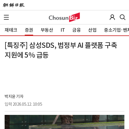
재테크
증권
부동산
IT
금융
산업
중소기업·벤
[특징주] 삼성SDS, 범정부 AI 플랫폼 구축
지원에 5% 급등
박지윤 기자
입력
2026.05.12. 10:05