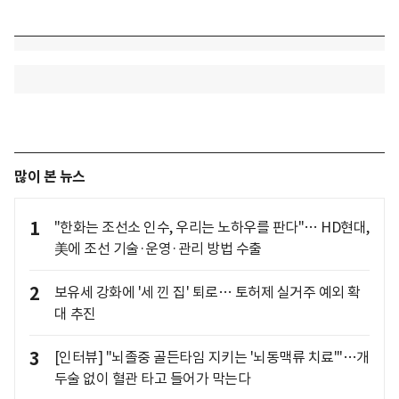
많이 본 뉴스
1
"한화는 조선소 인수, 우리는 노하우를 판다"… HD현대,
美에 조선 기술·운영·관리 방법 수출
2
보유세 강화에 '세 낀 집' 퇴로… 토허제 실거주 예외 확
대 추진
3
[인터뷰] "뇌졸중 골든타임 지키는 '뇌동맥류 치료'"…개
두술 없이 혈관 타고 들어가 막는다