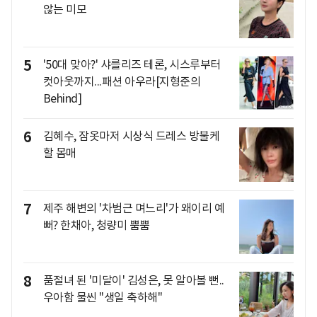
않는 미모
5
'50대 맞아?' 샤를리즈 테론, 시스루부터
컷아웃까지...패션 아우라[지형준의
Behind]
6
김혜수, 잠옷마저 시상식 드레스 방불케
할 몸매
7
제주 해변의 '차범근 며느리'가 왜이리 예
뻐? 한채아, 청량미 뿜뿜
8
품절녀 된 '미달이' 김성은, 못 알아볼 뻔..
우아함 물씬 "생일 축하해"