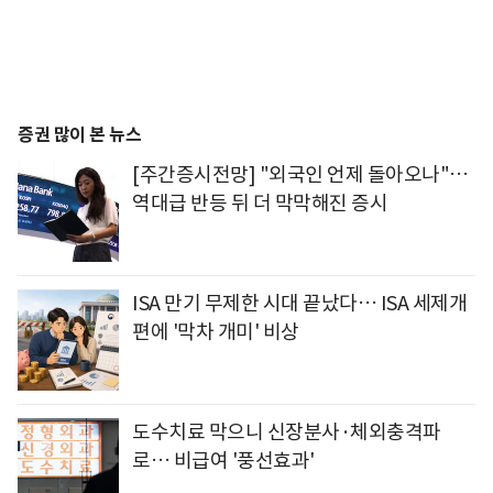
증권 많이 본 뉴스
[주간증시전망] "외국인 언제 돌아오나"…
역대급 반등 뒤 더 막막해진 증시
ISA 만기 무제한 시대 끝났다… ISA 세제개
편에 '막차 개미' 비상
도수치료 막으니 신장분사·체외충격파
로… 비급여 '풍선효과'