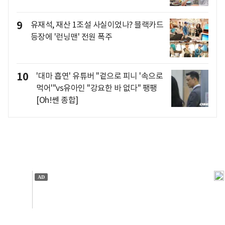
9
유재석, 재산 1조설 사실이었나? 블랙카드
등장에 '런닝맨' 전원 폭주
10
'대마 흡연' 유튜버 "겉으로 피니 '속으로
먹어'"vs유아인 "강요한 바 없다" 팽팽
[Oh!쎈 종합]
개인정보처리방침
앱설치(Android)