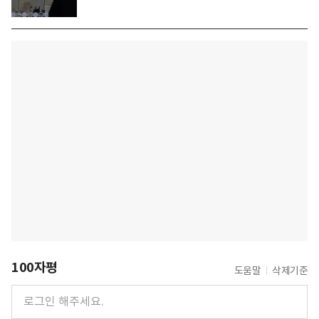
100자평
도움말
삭제기준