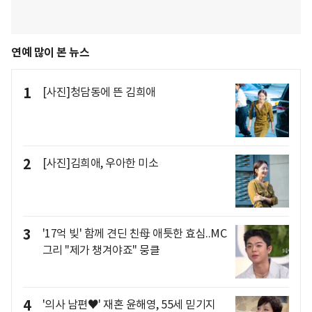
연예 많이 본 뉴스
1
[사진]청담동에 뜬 김희애
2
[사진]김희애, 우아한 미소
3
'17억 빚' 함께 견딘 친母 애틋한 효심..MC
그리 "제가 챙겨야죠" 뭉클
4
'의사 남편♥' 재혼 윤해영, 55세 믿기지