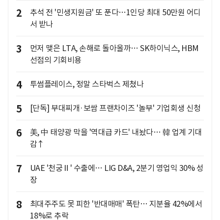
2
추석 전 '민생지원금' 또 푼다…1인당 최대 50만원 어디
서 받나
3
먼저 맺은 LTA, 손해로 돌아올까… SK하이닉스, HBM
선점의 기회비용
4
투썸플레이스, 정말 스타벅스 제쳤나
5
[단독] 부대찌개·보쌈 프랜차이즈 '놀부' 기업회생 신청
6
美, 中 태양광 막을 '역대급 카드' 내놨다… 韓 업계 기대
감↑
7
UAE '천궁Ⅱ' 수출에… LIG D&A, 2분기 영업익 30% 성
장
8
최대주주도 못 피한 '반대매매' 폭탄… 지분율 42%에서
18%로 추락