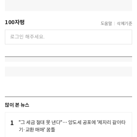
100자평
도움말
삭제기준
많이 본 뉴스
1
"그 세금 절대 못 낸다"… 양도세 공포에 '제자리 갈아타
기·교환 매매' 꿈틀