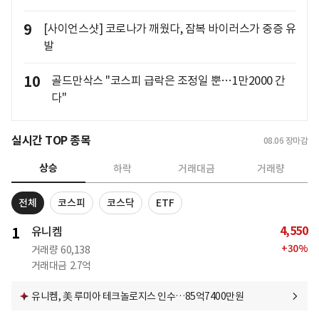
9
[사이언스샷] 코로나가 깨웠다, 잠복 바이러스가 중증 유
발
10
골드만삭스 "코스피 급락은 조정일 뿐…1만2000 간
다"
실시간 TOP 종목
08.06
장마감
상승
하락
거래대금
거래량
전체
코스피
코스닥
ETF
4,550
1
유니켐
+
30
%
거래량
60,138
거래대금
2.7억
유니켐, 美 루미아 테크놀로지스 인수…85억7400만원