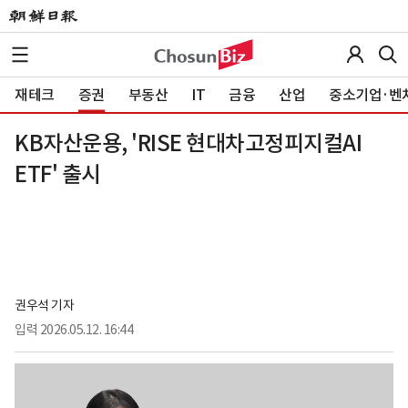
재테크
증권
부동산
IT
금융
산업
중소기업·벤
KB자산운용, 'RISE 현대차고정피지컬AI
ETF' 출시
권우석 기자
입력
2026.05.12. 16:44