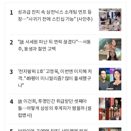
1
성과급 잔치 속 삼전닉스 소개팅 연프 등
장…"사귀기 전에 스킨십 가능" (사만추)
2
"故 서세원 떠난 뒤 연락 끊겼다"…서동
주, 동생과 절연 고백
3
'전자발찌 1호' 고영욱, 이번엔 이지혜 저
격.."49평이 미니멀리즘? 많이 출세했구
나"
4
故 이건희, 투명인간 취급받던 셋째아
들…어떻게 삼성의 후계자가 됐을까 (셀
럽병사)
브라이언, '100억 탕진' 서인영에 부러