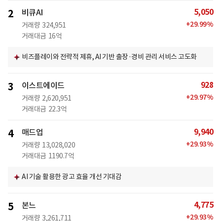
5,050
2
비큐AI
+
29.99
%
거래량
324,951
거래대금
16억
비즈플레이와 전략적 제휴, AI 기반 출장·경비 관리 서비스 고도화
928
3
이스트에이드
+
29.97
%
거래량
2,620,951
거래대금
22.3억
9,940
4
매드업
+
29.93
%
거래량
13,028,020
거래대금
1190.7억
AI 기술 활용한 광고 효율 개선 기대감
4,775
5
본느
+
29.93
%
거래량
3,261,711