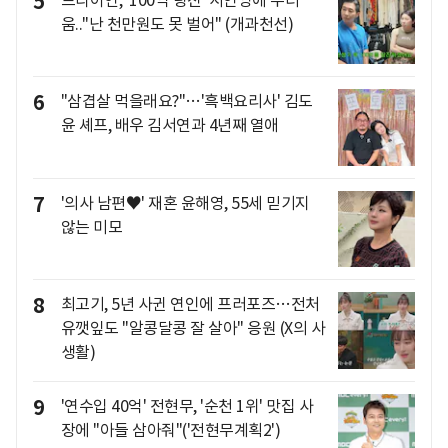
5
움.."난 천만원도 못 벌어" (개과천선)
6
"삼겹살 먹을래요?"…'흑백요리사' 김도
윤 셰프, 배우 김서연과 4년째 열애
7
'의사 남편♥' 재혼 윤해영, 55세 믿기지
않는 미모
8
최고기, 5년 사귄 연인에 프러포즈…전처
유깻잎도 "알콩달콩 잘 살아" 응원 (X의 사
생활)
9
'연수입 40억' 전현무, '순천 1위' 맛집 사
장에 "아들 삼아줘"('전현무계획2')