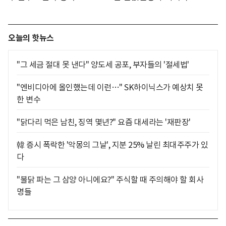
오늘의 핫뉴스
"그 세금 절대 못 낸다" 양도세 공포, 부자들의 '절세법'
"엔비디아에 올인했는데 이런…" SK하이닉스가 예상치 못
한 변수
"닭다리 먹은 남친, 징역 몇년?" 요즘 대세라는 '재판장'
韓 증시 폭락한 '악몽의 그날', 지분 25% 날린 최대주주가 있
다
"불닭 파는 그 삼양 아니에요?" 주식할 때 주의해야 할 회사
명들