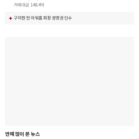
거래대금
148.4억
구미현 전 아워홈 회장 경영권 인수
연예 많이 본 뉴스