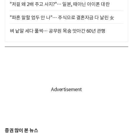
"저걸 왜 2배 주고 사지?"… 일본, 때아닌 아이폰 대란
"파혼 말할 엄두 안 나"… 주식으로 결혼자금 다 날린 女
벼 낱알 세다 풀썩… 공무원 목숨 앗아간 60년 관행
증권 많이 본 뉴스