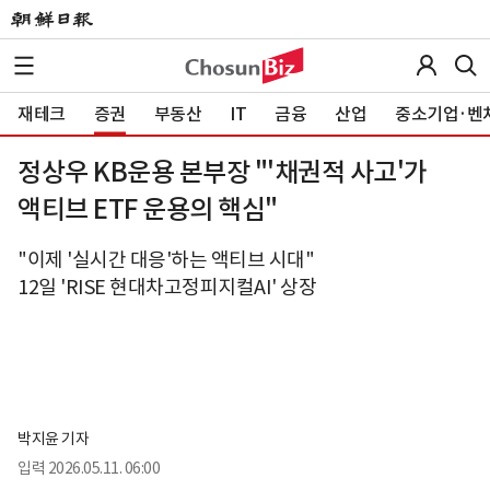
재테크
증권
부동산
IT
금융
산업
중소기업·벤
정상우 KB운용 본부장 "'채권적 사고'가
액티브 ETF 운용의 핵심"
"이제 '실시간 대응'하는 액티브 시대"
12일 'RISE 현대차고정피지컬AI' 상장
박지윤 기자
입력
2026.05.11. 06:00