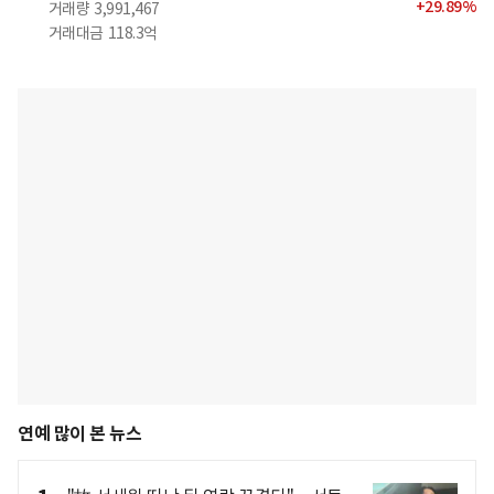
+
29.89
%
거래량
3,991,467
거래대금
118.3억
연예 많이 본 뉴스