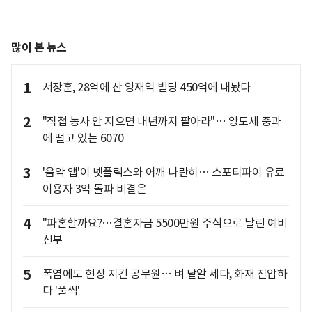
많이 본 뉴스
1
서장훈, 28억에 산 양재역 빌딩 450억에 내놨다
2
"직접 농사 안 지으면 내년까지 팔아라"… 양도세 중과
에 떨고 있는 6070
3
'음악 앱'이 넷플릭스와 어깨 나란히… 스포티파이 유료
이용자 3억 돌파 비결은
4
"파혼할까요?…결혼자금 5500만원 주식으로 날린 예비
신부
5
폭염에도 현장 지킨 공무원… 벼 낱알 세다, 화재 진압하
다 '풀썩'