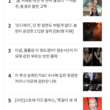
1
"故 서세원 떠난 뒤 연락 끊겼다"…서동
주, 동생과 절연 고백
2
'오디세이', 단 한 장면도 버릴게 없다..놀
란이 완성한 172분 걸작 [Oh!쎈 리뷰]
3
이설, 볼륨감 이 정도였어? 청순+단아 미
모에 감탄 부르는 반전 몸매
4
이 투샷 실화인가요? 수녀복 입은 장원영·
카리나 미모에 감탄만 나와
5
[사진]스트레 키즈 필릭스, '목걸이 세 개