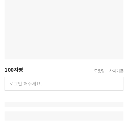
100자평
도움말
삭제기준