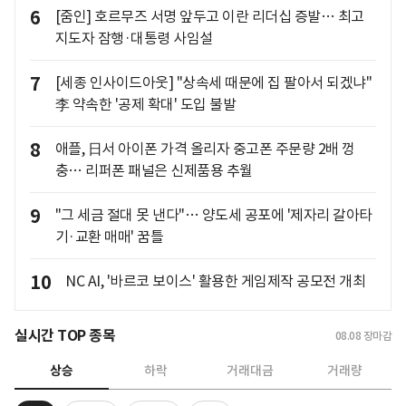
6
[줌인] 호르무즈 서명 앞두고 이란 리더십 증발… 최고
지도자 잠행·대통령 사임설
7
[세종 인사이드아웃] "상속세 때문에 집 팔아서 되겠냐"
李 약속한 '공제 확대' 도입 불발
8
애플, 日서 아이폰 가격 올리자 중고폰 주문량 2배 껑
충… 리퍼폰 패널은 신제품용 추월
9
"그 세금 절대 못 낸다"… 양도세 공포에 '제자리 갈아타
기·교환 매매' 꿈틀
10
NC AI, '바르코 보이스' 활용한 게임제작 공모전 개최
실시간 TOP 종목
08.08
장마감
상승
하락
거래대금
거래량