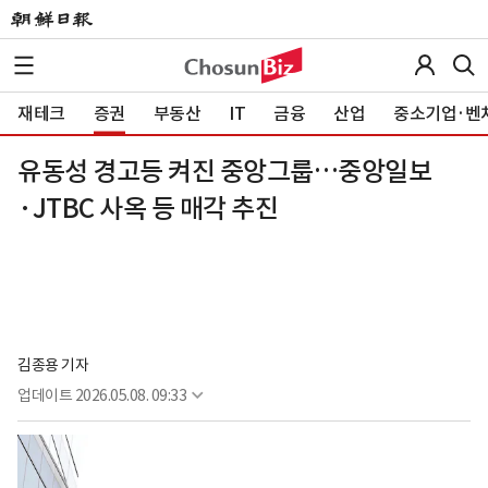
재테크
증권
부동산
IT
금융
산업
중소기업·벤
유동성 경고등 켜진 중앙그룹…중앙일보
·JTBC 사옥 등 매각 추진
김종용 기자
업데이트
2026.05.08. 09:33