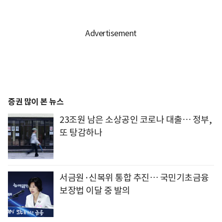
증권 많이 본 뉴스
23조원 남은 소상공인 코로나 대출… 정부,
또 탕감하나
서금원·신복위 통합 추진… 국민기초금융
보장법 이달 중 발의