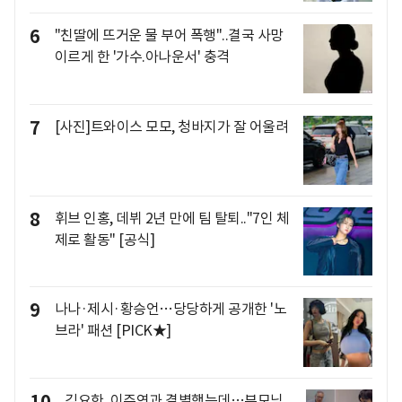
6
"친딸에 뜨거운 물 부어 폭행"..결국 사망
이르게 한 '가수.아나운서' 충격
7
[사진]트와이스 모모, 청바지가 잘 어울려
8
휘브 인홍, 데뷔 2년 만에 팀 탈퇴.."7인 체
제로 활동" [공식]
9
나나·제시·황승언…당당하게 공개한 '노
브라' 패션 [PICK★]
10
김요한, 이주연과 결별했는데…부모님