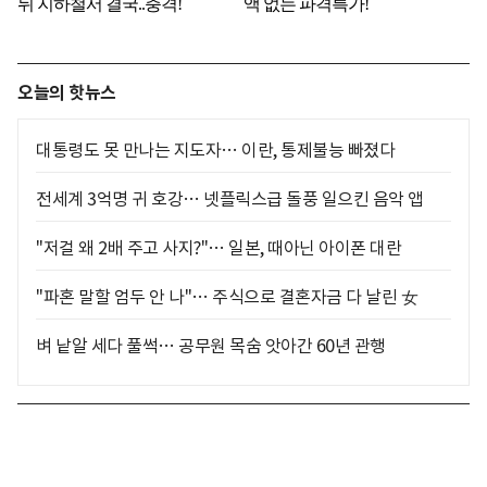
오늘의 핫뉴스
대통령도 못 만나는 지도자… 이란, 통제불능 빠졌다
전세계 3억명 귀 호강… 넷플릭스급 돌풍 일으킨 음악 앱
"저걸 왜 2배 주고 사지?"… 일본, 때아닌 아이폰 대란
"파혼 말할 엄두 안 나"… 주식으로 결혼자금 다 날린 女
벼 낱알 세다 풀썩… 공무원 목숨 앗아간 60년 관행