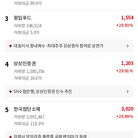
거래대금
89.9억
1,554
3
윙입푸드
+
29.93
%
거래량
346,924
거래대금
5.3억
대표이사 장내매수·최대주주 유상증자 참여로 상한가
1,203
4
상상인증권
+
29.91
%
거래량
1,380,356
거래대금
16.6억
Sh수협은행, 상상인증권 인수 추진
3,020
5
한국첨단소재
+
29.89
%
거래량
3,991,467
거래대금
118.3억
자회사 양자검증 플랫폼 국제 벤치마크 등재