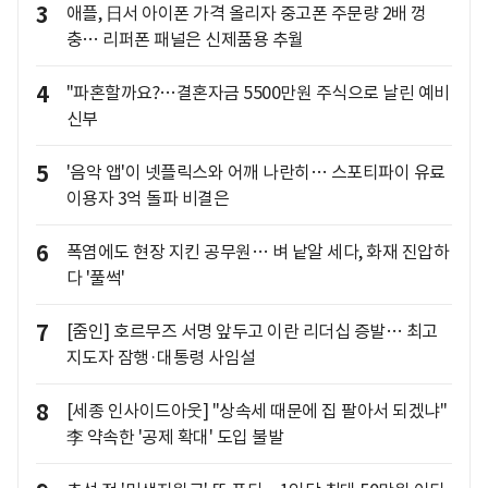
3
애플, 日서 아이폰 가격 올리자 중고폰 주문량 2배 껑
충… 리퍼폰 패널은 신제품용 추월
4
"파혼할까요?…결혼자금 5500만원 주식으로 날린 예비
신부
5
'음악 앱'이 넷플릭스와 어깨 나란히… 스포티파이 유료
이용자 3억 돌파 비결은
6
폭염에도 현장 지킨 공무원… 벼 낱알 세다, 화재 진압하
다 '풀썩'
7
[줌인] 호르무즈 서명 앞두고 이란 리더십 증발… 최고
지도자 잠행·대통령 사임설
8
[세종 인사이드아웃] "상속세 때문에 집 팔아서 되겠냐"
李 약속한 '공제 확대' 도입 불발