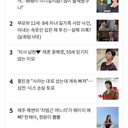
격.."49평이 미니멀리즘? 많이 출세했구
나"
2
부모와 12세·8세 자녀 일가족 사망 사건,
아내는 속옷만 입은 채 투신…살해 의혹?
(실화탐사대)
3
'의사 남편♥' 재혼 윤해영, 55세 믿기지
않는 미모
4
홍진경 "사라는 대로 샀는데 계속 빠져"…
삼전·닉스 손실 토로
5
제주 해변의 '차범근 며느리'가 왜이리 예
뻐? 한채아, 청량미 뿜뿜