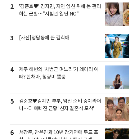
2
'김준호♥' 김지민, 자연 임신 위해 몸 관리
하는 근황…"시험관 일단 NO"
3
[사진]청담동에 뜬 김희애
4
제주 해변의 '차범근 며느리'가 왜이리 예
뻐? 한채아, 청량미 뿜뿜
5
김준호♥김지민 부부, 임신 준비 중이라더
니…더 예뻐진 근황 '신지 결혼식 포착'
6
서강준, 안은진과 10년 장기연애 무드 포