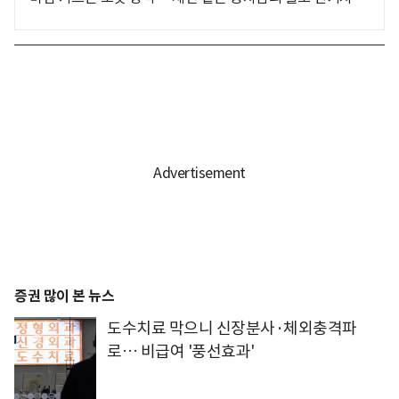
증권 많이 본 뉴스
도수치료 막으니 신장분사·체외충격파
로… 비급여 '풍선효과'