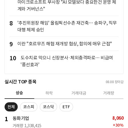
마이크로소프트 부사장 "AI 모델보다 중요한건 운영 체
계와 거버넌스"
8
'추진위원장 해임' 올림픽선수촌 재건축… 송파구, 직무
대행 체제 승인
9
이란 "호르무즈 해협 재개방 협상, 합의에 매우 근접"
10
도수치료 막으니 신장분사·체외충격파로… 비급여
'풍선효과'
실시간 TOP 종목
08.08
장마감
상승
하락
거래대금
거래량
전체
코스피
코스닥
ETF
8,060
1
동화기업
+
30
%
거래량
1,338,415