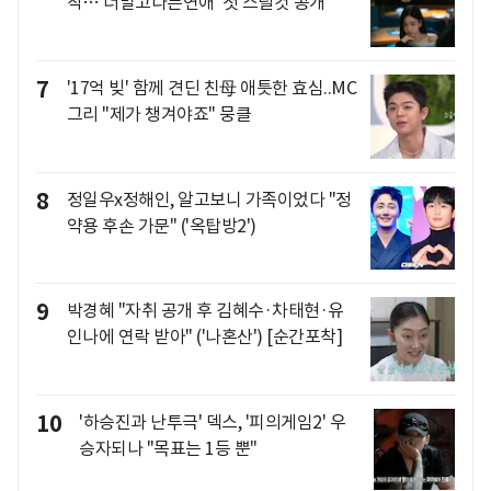
착…'너말고다른연애' 첫 스틸컷 공개
7
'17억 빚' 함께 견딘 친母 애틋한 효심..MC
그리 "제가 챙겨야죠" 뭉클
8
정일우x정해인, 알고보니 가족이었다 "정
약용 후손 가문" ('옥탑방2')
9
박경혜 "자취 공개 후 김혜수·차태현·유
인나에 연락 받아" ('나혼산') [순간포착]
10
'하승진과 난투극' 덱스, '피의게임2' 우
승자되나 "목표는 1등 뿐"