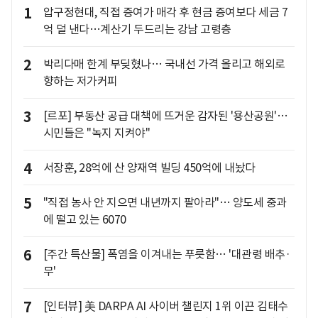
1
압구정현대, 직접 증여가 매각 후 현금 증여보다 세금 7
억 덜 낸다…계산기 두드리는 강남 고령층
2
박리다매 한계 부딪혔나… 국내선 가격 올리고 해외로
향하는 저가커피
3
[르포] 부동산 공급 대책에 뜨거운 감자된 '용산공원'…
시민들은 "녹지 지켜야"
4
서장훈, 28억에 산 양재역 빌딩 450억에 내놨다
5
"직접 농사 안 지으면 내년까지 팔아라"… 양도세 중과
에 떨고 있는 6070
6
[주간 특산물] 폭염을 이겨내는 푸릇함… '대관령 배추·
무'
7
[인터뷰] 美 DARPA AI 사이버 챌린지 1위 이끈 김태수