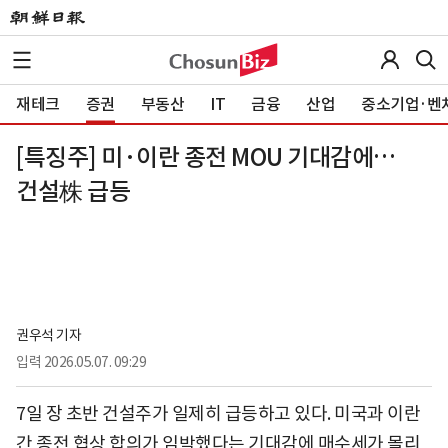
재테크
증권
부동산
IT
금융
산업
중소기업·벤
[특징주] 미·이란 종전 MOU 기대감에…
건설株 급등
권우석 기자
입력
2026.05.07. 09:29
7일 장 초반 건설주가 일제히 급등하고 있다. 미국과 이란
간 종전 협상 합의가 임박했다는 기대감에 매수세가 몰리