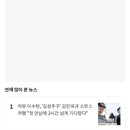
연예 많이 본 뉴스
1
악뮤 이수현, '김성주子' 김민국과 스위스
여행 "첫 만남에 2시간 넘게 기다렸다"