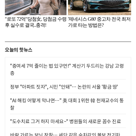
오늘의 핫뉴스
"증여세 7억 줄이는 법 있구먼!" 계산기 두드리는 강남 고령
층
정부 "아파트 짓자", 시민 "안돼"… 논란의 서울 '황금 땅'
"AI 해킹 어떻게 막냐면…" 美 대회 1위한 韓 천재교수의 통
찰
"도수치료 그거 하지 마세요~" 병원들의 새로운 꼼수 진료
바람 가르는 보닛 장착… 세단 같은 승차감의 볼보 전기차