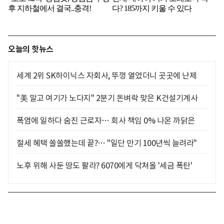
오늘의 핫뉴스
세계 2위 SK하이닉스 자회사, 뚜껑 열었더니 곳곳에 난제
"美 말고 여기가 노다지" 2분기 돈벼락 맞은 K건설기계사
폭염에 일하다 숨진 근로자… 회사 책임 0% 나온 까닭은
절세 혜택 쏠쏠했는데 끝?… "일단 만기 100년씩 늘려라"
노후 위해 사둔 땅도 팔라? 6070에게 닥쳐올 '세금 폭탄'