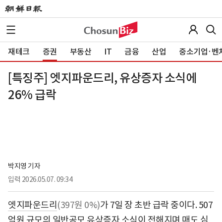
재테크
증권
부동산
IT
금융
산업
중소기업·벤
[특징주] 엣지파운드리, 유상증자 소식에
26% 급락
박지영 기자
입력
2026.05.07. 09:34
엣지파운드리
(397원 0%)
가 7일 장 초반 급락 중이다. 507
억원 규모의 일반공모 유상증자 소식이 전해지며 매도 심