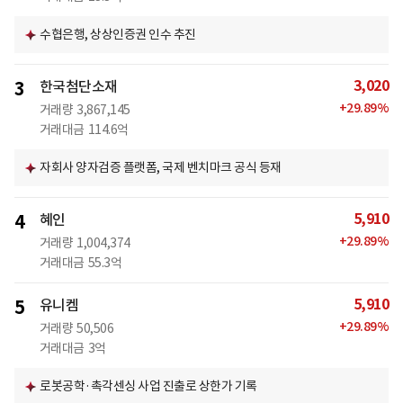
수협은행, 상상인증권 인수 추진
3,020
3
한국첨단소재
+
29.89
%
거래량
3,867,145
거래대금
114.6억
자회사 양자검증 플랫폼, 국제 벤치마크 공식 등재
5,910
4
혜인
+
29.89
%
거래량
1,004,374
거래대금
55.3억
5,910
5
유니켐
+
29.89
%
거래량
50,506
거래대금
3억
로봇공학·촉각센싱 사업 진출로 상한가 기록