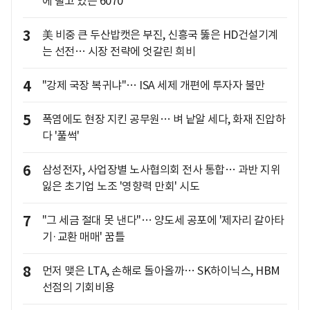
에 떨고 있는 6070
3
美 비중 큰 두산밥캣은 부진, 신흥국 뚫은 HD건설기계
는 선전… 시장 전략에 엇갈린 희비
4
"강제 국장 복귀냐"… ISA 세제 개편에 투자자 불만
5
폭염에도 현장 지킨 공무원… 벼 낱알 세다, 화재 진압하
다 '풀썩'
6
삼성전자, 사업장별 노사협의회 전사 통합… 과반 지위
잃은 초기업 노조 '영향력 만회' 시도
7
"그 세금 절대 못 낸다"… 양도세 공포에 '제자리 갈아타
기·교환 매매' 꿈틀
8
먼저 맺은 LTA, 손해로 돌아올까… SK하이닉스, HBM
선점의 기회비용