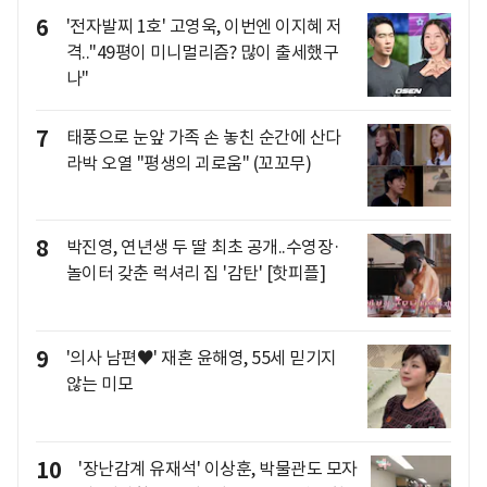
6
'전자발찌 1호' 고영욱, 이번엔 이지혜 저
격.."49평이 미니멀리즘? 많이 출세했구
나"
7
태풍으로 눈앞 가족 손 놓친 순간에 산다
라박 오열 "평생의 괴로움" (꼬꼬무)
8
박진영, 연년생 두 딸 최초 공개..수영장·
놀이터 갖춘 럭셔리 집 '감탄' [핫피플]
9
'의사 남편♥' 재혼 윤해영, 55세 믿기지
않는 미모
10
'장난감계 유재석' 이상훈, 박물관도 모자