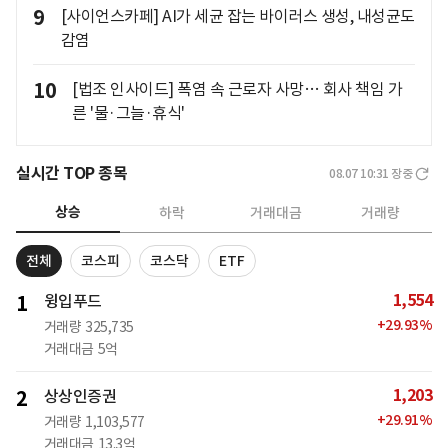
9
[사이언스카페] AI가 세균 잡는 바이러스 생성, 내성균도
감염
10
[법조 인사이드] 폭염 속 근로자 사망… 회사 책임 가
른 '물·그늘·휴식'
실시간 TOP 종목
08.07 10:31
장중
상승
하락
거래대금
거래량
전체
코스피
코스닥
ETF
1,554
1
윙입푸드
+
29.93
%
거래량
325,735
거래대금
5억
1,203
2
상상인증권
+
29.91
%
거래량
1,103,577
거래대금
13.3억