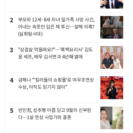
2
부모와 12세·8세 자녀 일가족 사망 사건,
아내는 속옷만 입은 채 투신…살해 의혹?
(실화탐사대)
3
"삼겹살 먹을래요?"…'흑백요리사' 김도
윤 셰프, 배우 김서연과 4년째 열애
4
금해나 "'킬러들의 쇼핑몰'로 여우조연상
수상, 아직도 믿기지 않아"
5
반민정, 성추행 아픔 딛고 9월의 신부된
다…1살 연상 사업가와 결혼