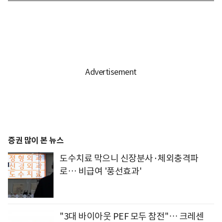
증권 많이 본 뉴스
도수치료 막으니 신장분사·체외충격파
로… 비급여 '풍선효과'
"3대 바이아웃 PEF 모두 참전"… 크레센