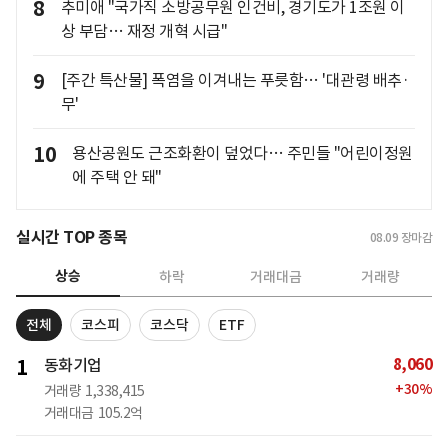
8
추미애 "국가직 소방공무원 인건비, 경기도가 1조원 이
상 부담… 재정 개혁 시급"
9
[주간 특산물] 폭염을 이겨내는 푸릇함… '대관령 배추·
무'
10
용산공원도 근조화환이 덮었다… 주민들 "어린이정원
에 주택 안 돼"
실시간 TOP 종목
08.09
장마감
상승
하락
거래대금
거래량
전체
코스피
코스닥
ETF
8,060
1
동화기업
+
30
%
거래량
1,338,415
거래대금
105.2억