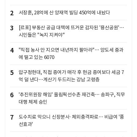
2
서장훈, 28억에 산 양재역 빌딩 450억에 내놨다
3
[르포] 부동산 공급 대책에 뜨거운 감자된 '용산공원'…
시민들은 "녹지 지켜야"
4
"직접 농사 안 지으면 내년까지 팔아라"… 양도세 중과
에 떨고 있는 6070
5
압구정현대, 직접 증여가 매각 후 현금 증여보다 세금 7
억 덜 낸다…계산기 두드리는 강남 고령층
6
'추진위원장 해임' 올림픽선수촌 재건축… 송파구, 직무
대행 체제 승인
7
도수치료 막으니 신장분사·체외충격파로… 비급여 '풍
선효과'