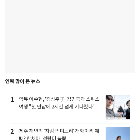
연예 많이 본 뉴스
1
악뮤 이수현, '김성주子' 김민국과 스위스
여행 "첫 만남에 2시간 넘게 기다렸다"
2
제주 해변의 '차범근 며느리'가 왜이리 예
뻐? 한채아, 청량미 뿜뿜