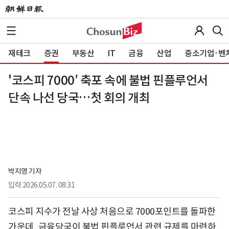
재테크
증권
부동산
IT
금융
산업
중소기업·벤
'코스피 7000′ 축포 속에 불법 핀플루언서
단속 나선 당국…첫 회의 개최
박지영 기자
입력
2026.05.07. 08:31
코스피 지수가 전날 사상 처음으로 7000포인트를 돌파한
가운데, 금융당국이 불법 핀플루언서 관련 규제를 마련하