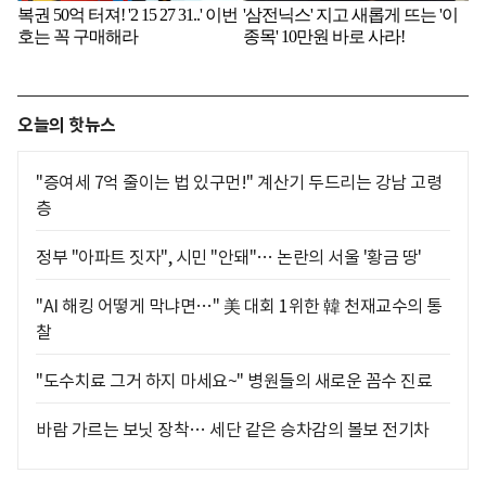
오늘의 핫뉴스
"증여세 7억 줄이는 법 있구먼!" 계산기 두드리는 강남 고령
층
정부 "아파트 짓자", 시민 "안돼"… 논란의 서울 '황금 땅'
"AI 해킹 어떻게 막냐면…" 美 대회 1위한 韓 천재교수의 통
찰
"도수치료 그거 하지 마세요~" 병원들의 새로운 꼼수 진료
바람 가르는 보닛 장착… 세단 같은 승차감의 볼보 전기차