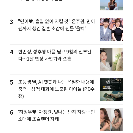
3
"민아♥, 흠집 없이 지킬 것" 온주완, 민아
팬까지 챙긴 결혼 소감에 팬들 '울컥'
4
반민정, 성추행 아픔 딛고 9월의 신부된
다…1살 연상 사업가와 결혼
5
초등생 딸, AI 챗봇과 나눈 은밀한 내용에
충격…성적 대화에 노출된 아이들 (PD수
첩)
6
'하정우♥' 차정원, 빛나는 반지 자랑…민
소매에 초슬렌더 자태