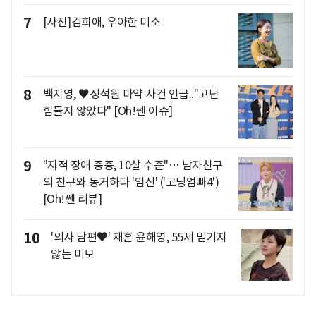
7
[사진]김희애, 우아한 미소
8
백지영, ♥정석원 마약 사건 언급.."고난
힘들지 않았다" [Oh!쎈 이슈]
9
"지적 장애 중증, 10살 수준"… 남자친구
의 친구와 동거하다 '임신' ('고딩엄빠4')
[Oh!쎈 리뷰]
10
'의사 남편♥' 재혼 윤해영, 55세 믿기지
않는 미모