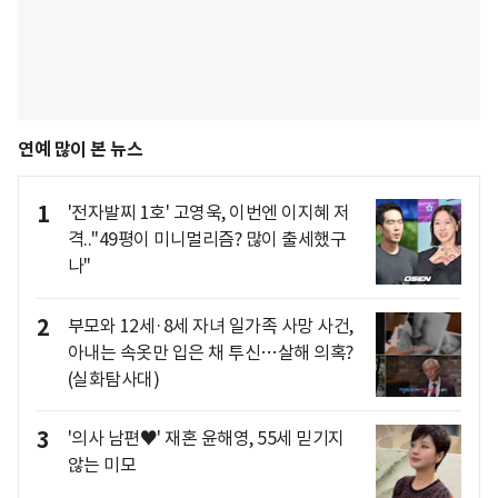
연예 많이 본 뉴스
1
'전자발찌 1호' 고영욱, 이번엔 이지혜 저
격.."49평이 미니멀리즘? 많이 출세했구
나"
2
부모와 12세·8세 자녀 일가족 사망 사건,
아내는 속옷만 입은 채 투신…살해 의혹?
(실화탐사대)
3
'의사 남편♥' 재혼 윤해영, 55세 믿기지
않는 미모