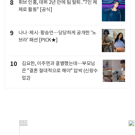
8
휘브 인홍, 데뷔 2년 만에 팀 탈퇴.."7인 체
제로 활동" [공식]
9
나나·제시·황승언…당당하게 공개한 '노
브라' 패션 [PICK★]
10
김요한, 이주연과 결별했는데…부모님
은 "결혼 절대적으로 해야" 압박 (신랑수
업2)