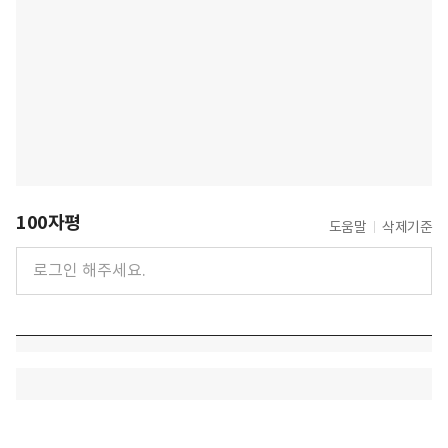
100자평
도움말
삭제기준