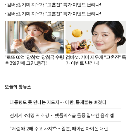
오늘의 핫뉴스
대통령도 못 만나는 지도자… 이란, 통제불능 빠졌다
전세계 3억명 귀 호강… 넷플릭스급 돌풍 일으킨 음악 앱
"저걸 왜 2배 주고 사지?"… 일본, 때아닌 아이폰 대란