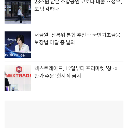
23조원 남은 소상공인 코로나 대출… 정부,
또 탕감하나
서금원·신복위 통합 추진… 국민기초금융
보장법 이달 중 발의
넥스트레이드, 12일부터 프리마켓 '상·하
한가 주문' 한시적 금지