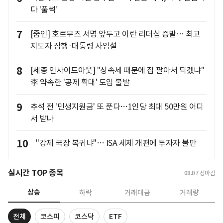
다 '풀썩'
7
[줌인] 호르무즈 서명 앞두고 이란 리더십 증발… 최고
지도자 잠행·대통령 사임설
8
[세종 인사이드아웃] "상속세 때문에 집 팔아서 되겠냐"
李 약속한 '공제 확대' 도입 불발
9
추석 전 '민생지원금' 또 푼다…1인당 최대 50만원 어디
서 받나
10
"강제 국장 복귀냐"… ISA 세제 개편에 투자자 불만
실시간 TOP 종목
08.07
장마감
상승
하락
거래대금
거래량
전체
코스피
코스닥
ETF