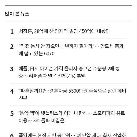
많이 본 뉴스
1
서장훈, 28억에 산 양재역 빌딩 450억에 내놨다
2
"직접 농사 안 지으면 내년까지 팔아라"… 양도세 중과
에 떨고 있는 6070
3
애플, 日서 아이폰 가격 올리자 중고폰 주문량 2배 껑
충… 리퍼폰 패널은 신제품용 추월
4
"파혼할까요?…결혼자금 5500만원 주식으로 날린 예비
신부
5
'음악 앱'이 넷플릭스와 어깨 나란히… 스포티파이 유료
이용자 3억 돌파 비결은
6
폭염에도 현장 지킨 공무원… 벼 낱알 세다, 화재 진압하