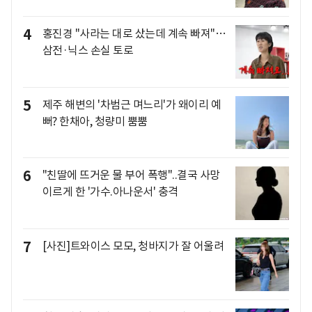
4
홍진경 "사라는 대로 샀는데 계속 빠져"…
삼전·닉스 손실 토로
5
제주 해변의 '차범근 며느리'가 왜이리 예
뻐? 한채아, 청량미 뿜뿜
6
"친딸에 뜨거운 물 부어 폭행"..결국 사망
이르게 한 '가수.아나운서' 충격
7
[사진]트와이스 모모, 청바지가 잘 어울려