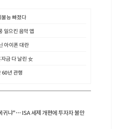
제불능 빠졌다
풍 일으킨 음악 앱
아닌 아이폰 대란
혼자금 다 날린 女
 60년 관행
복귀냐"… ISA 세제 개편에 투자자 불만