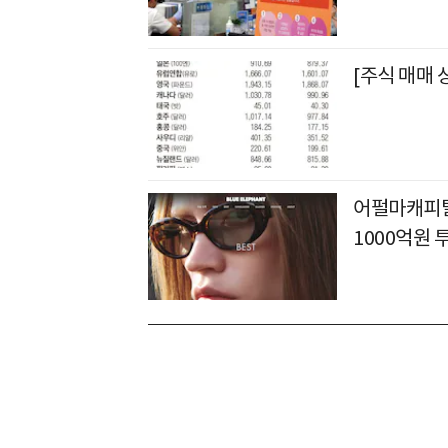
[주식 매매 상
어펄마캐피탈
1000억원 