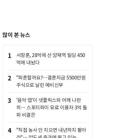
많이 본 뉴스
1
서장훈, 28억에 산 양재역 빌딩 450
억에 내놨다
2
"파혼할까요?…결혼자금 5500만원
주식으로 날린 예비신부
3
'음악 앱'이 넷플릭스와 어깨 나란
히… 스포티파이 유료 이용자 3억 돌
파 비결은
4
"직접 농사 안 지으면 내년까지 팔아
라"… 양도세 중과에 떨고 있는