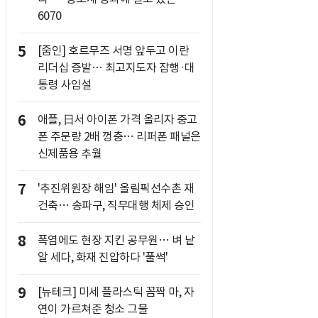
6070
5
[줌인] 호르무즈 서명 앞두고 이란
리더십 증발… 최고지도자 잠행·대
통령 사임설
6
애플, 日서 아이폰 가격 올리자 중고
폰 주문량 2배 껑충… 리퍼폰 패널은
신제품용 추월
7
'추진위원장 해임' 올림픽선수촌 재
건축… 송파구, 직무대행 체제 승인
8
폭염에도 현장 지킨 공무원… 벼 낱
알 세다, 화재 진압하다 '풀썩'
9
[뉴테크] 미세 플라스틱 꼼짝 마, 자
연이 가르쳐준 청소 그물