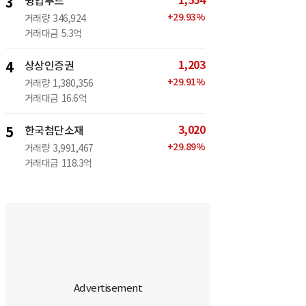
1,554
3
윙입푸드
+
29.93
%
거래량
346,924
거래대금
5.3억
1,203
4
상상인증권
+
29.91
%
거래량
1,380,356
거래대금
16.6억
3,020
5
한국첨단소재
+
29.89
%
거래량
3,991,467
거래대금
118.3억