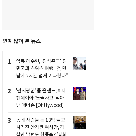
연예 많이 본 뉴스
1
악뮤 이수현, '김성주子' 김
민국과 스위스 여행 "첫 만
남에 2시간 넘게 기다렸다"
2
'찐사랑꾼' 톰 홀랜드, 아내
젠데이아 '노출사고' 막아
낸 매너손 [Oh!llywood]
3
동네 사람들 돈 18억 들고
사라진 안경원 여사장, 경
찰관 남편도 한통속? (실화