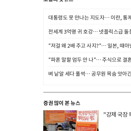
대통령도 못 만나는 지도자… 이란, 통
전세계 3억명 귀 호강… 넷플릭스급 돌
"저걸 왜 2배 주고 사지?"… 일본, 때
"파혼 말할 엄두 안 나"… 주식으로 결
벼 낱알 세다 풀썩… 공무원 목숨 앗아간
증권 많이 본 뉴스
"강제 국장 