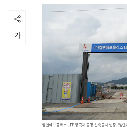
엘앤에프플러스 LFP 양극재 공장 신축공사 현장. /엘앤