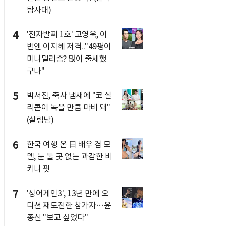
탐사대)
4
'전자발찌 1호' 고영욱, 이
번엔 이지혜 저격.."49평이
미니멀리즘? 많이 출세했
구나"
5
박서진, 축사 냄새에 "코 실
리콘이 녹을 만큼 마비 돼"
(살림남)
6
한국 여행 온 日 배우 겸 모
델, 눈 둘 곳 없는 과감한 비
키니 핏
7
'싱어게인3', 13년 만에 오
디션 재도전한 참가자…윤
종신 "보고 싶었다"