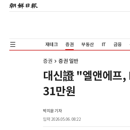
재테크
증권
부동산
IT
금융
증권
증권 일반
대신證 "엘앤에프, 
31만원
박지윤 기자
입력
2026.05.06. 08:22