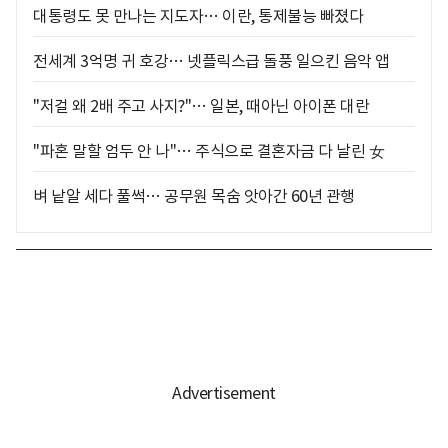
대통령도 못 만나는 지도자… 이란, 통제불능 빠졌다
전세계 3억명 귀 호강… 넷플릭스급 돌풍 일으킨 음악 앱
"저걸 왜 2배 주고 사지?"… 일본, 때아닌 아이폰 대란
"파혼 말할 엄두 안 나"… 주식으로 결혼자금 다 날린 女
벼 낱알 세다 풀썩… 공무원 목숨 앗아간 60년 관행