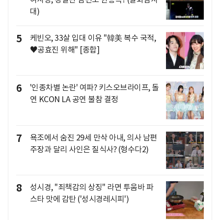
대)
5
케빈오, 33살 입대 이유 "韓美 복수 국적,
♥공효진 위해" [종합]
6
'인종차별 논란' 여파? 키스오브라이프, 돌
연 KCON LA 공연 불참 결정
7
욕조에서 숨진 29세 만삭 아내, 의사 남편
주장과 달리 사인은 질식사? (형수다2)
8
성시경, "죄책감의 상징" 라면 투움바 파
스타 맛에 감탄 ('성시경레시피')