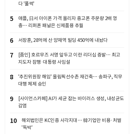
다 '풀썩'
5
애플, 日서 아이폰 가격 올리자 중고폰 주문량 2배 껑
충… 리퍼폰 패널은 신제품용 추월
6
서장훈, 28억에 산 양재역 빌딩 450억에 내놨다
7
[줌인] 호르무즈 서명 앞두고 이란 리더십 증발… 최고
지도자 잠행·대통령 사임설
8
'추진위원장 해임' 올림픽선수촌 재건축… 송파구, 직무
대행 체제 승인
9
[사이언스카페] AI가 세균 잡는 바이러스 생성, 내성균도
감염
10
해외법인은 KC인증 사각지대… 韓기업만 비용·처벌
'독박'