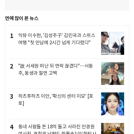
연예 많이 본 뉴스
1
악뮤 이수현, '김성주子' 김민국과 스위스
여행 "첫 만남에 2시간 넘게 기다렸다"
2
"故 서세원 떠난 뒤 연락 끊겼다"…서동
주, 동생과 절연 고백
3
하츠투하츠 이안, '확신의 센터 미모' [포
토]
4
동네 사람들 돈 18억 들고 사라진 안경원
여사장, 경찰관 남편도 한통속? (실화탐사