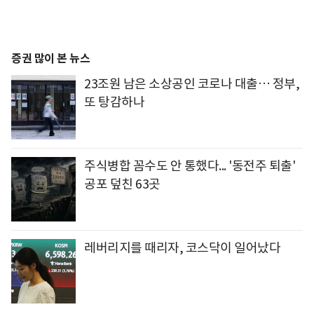
증권 많이 본 뉴스
23조원 남은 소상공인 코로나 대출… 정부,
또 탕감하나
주식병합 꼼수도 안 통했다... '동전주 퇴출'
공포 덮친 63곳
레버리지를 때리자, 코스닥이 일어났다