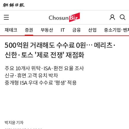
재테크
증권
부동산
IT
금융
산업
중소기업·벤
500억원 거래해도 수수료 0원… 메리츠·
신한·토스 '제로 전쟁' 재점화
주요 10개사 위탁·ISA·환전 요율 조사
신규·휴면 고객 유치 박차
중개형 ISA 우대 수수료 '평생' 적용
박지윤 기자