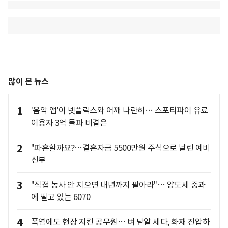
많이 본 뉴스
1
'음악 앱'이 넷플릭스와 어깨 나란히… 스포티파이 유료
이용자 3억 돌파 비결은
2
"파혼할까요?…결혼자금 5500만원 주식으로 날린 예비
신부
3
"직접 농사 안 지으면 내년까지 팔아라"… 양도세 중과
에 떨고 있는 6070
4
폭염에도 현장 지킨 공무원… 벼 낱알 세다, 화재 진압하