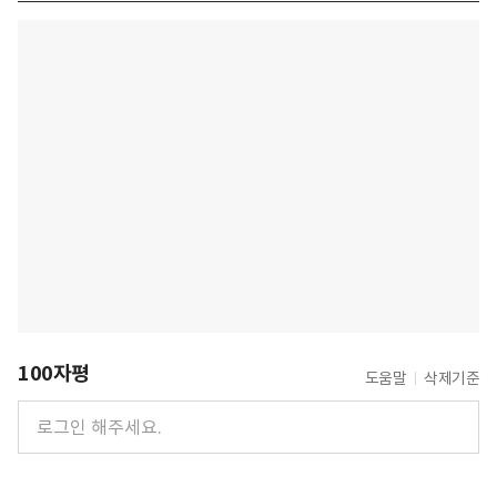
100자평
도움말
삭제기준