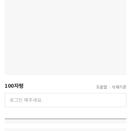
100자평
도움말
삭제기준