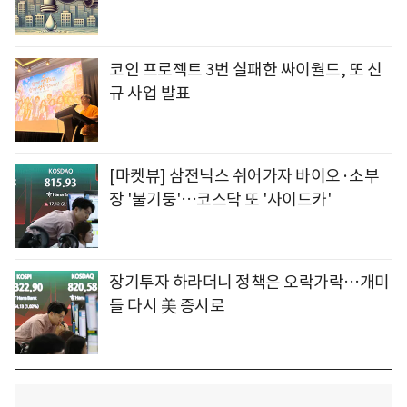
코인 프로젝트 3번 실패한 싸이월드, 또 신
규 사업 발표
[마켓뷰] 삼전닉스 쉬어가자 바이오·소부
장 '불기둥'…코스닥 또 '사이드카'
장기투자 하라더니 정책은 오락가락…개미
들 다시 美 증시로