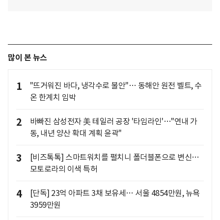
많이 본 뉴스
1
"뜨거워진 바다, 냉각수로 불안"… 동해안 원전 벨트, 수
온 한계치 임박
2
바빠진 삼성전자 美 테일러 공장 '타임라인'…"연내 가
동, 내년 양산 확대 계획 윤곽"
3
[비즈톡톡] 스마트워치를 펼치니 폴더블폰으로 변신…
모토로라의 이색 특허
4
[단독] 23억 아파트 3채 보유세… 서울 4854만원, 뉴욕
3959만원