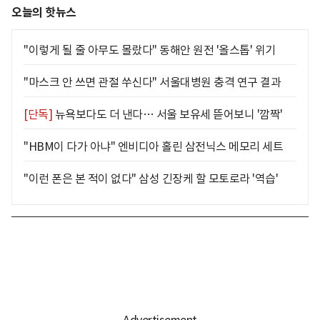
오늘의 핫뉴스
"이렇게 될 줄 아무도 몰랐다" 동해안 원전 '올스톱' 위기
"마스크 안 쓰면 관절 쑤신다" 서울대병원 충격 연구 결과
[단독]
뉴욕보다도 더 낸다… 서울 보유세 뜯어보니 '깜짝'
"HBM이 다가 아냐" 엔비디아 홀린 삼전닉스 메모리 세트
"이런 폰은 본 적이 없다" 삼성 긴장케 할 모토로라 '역습'