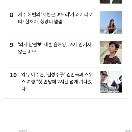
8
제주 해변의 '차범근 며느리'가 왜이리 예
뻐? 한채아, 청량미 뿜뿜
9
'의사 남편♥' 재혼 윤해영, 55세 믿기지
않는 미모
10
악뮤 이수현, '김성주子' 김민국과 스위
스 여행 "첫 만남에 2시간 넘게 기다렸
다"