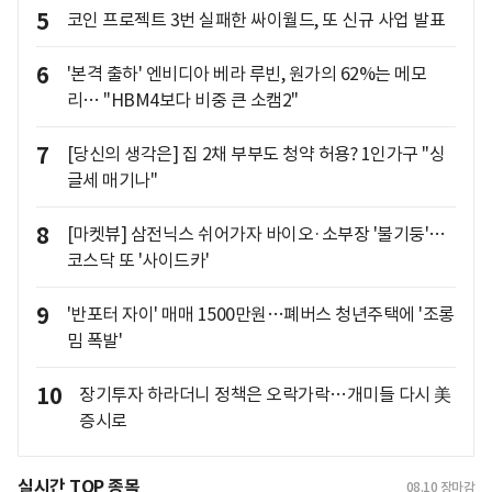
5
코인 프로젝트 3번 실패한 싸이월드, 또 신규 사업 발표
6
'본격 출하' 엔비디아 베라 루빈, 원가의 62%는 메모
리… "HBM4보다 비중 큰 소캠2"
7
[당신의 생각은] 집 2채 부부도 청약 허용? 1인가구 "싱
글세 매기나"
8
[마켓뷰] 삼전닉스 쉬어가자 바이오·소부장 '불기둥'…
코스닥 또 '사이드카'
9
'반포터 자이' 매매 1500만원…폐버스 청년주택에 '조롱
밈 폭발'
10
장기투자 하라더니 정책은 오락가락…개미들 다시 美
증시로
실시간 TOP 종목
08.10
장마감