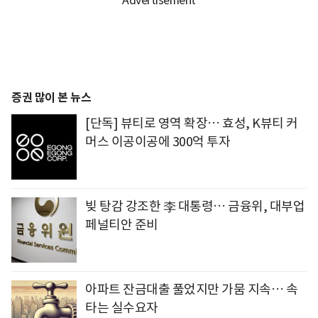
증권 많이 본 뉴스
[단독] 뷰티로 영역 확장… 효성, K뷰티 커
머스 이공이공에 300억 투자
빚 탕감 강조한 李 대통령… 금융위, 대부업
페널티안 준비
아파트 잔금대출 풀었지만 가뭄 지속… 속
타는 실수요자