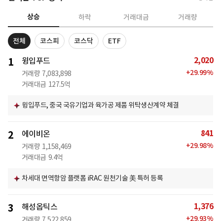
상승
하락
거래대금
거래량
전체
코스피
코스닥
ETF
2,020
1
윙입푸드
+
29.99
%
거래량
7,083,898
거래대금
127.5억
윙입푸드, 중국 국유기업과 육가공 제품 위탁생산계약 체결
841
2
에이비온
+
29.98
%
거래량
1,158,469
거래대금
9.4억
차세대 면역항암 플랫폼 iRAC 원천기술 美 특허 등록
1,376
3
해성옵틱스
+
29.93
%
거래량
7,522,859