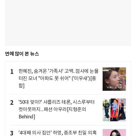
연예 많이 본 뉴스
1
한혜진, 숨겨온 '가족사' 고백..점사에 눈물
터진 모녀 "아파도 못 쉬어" ('미우새')[종
합]
2
'50대 맞아?' 샤를리즈 테론, 시스루부터
컷아웃까지...패션 아우라[지형준의
Behind]
3
'4대째 의사 집안' 하영, 증조부 친일 의혹