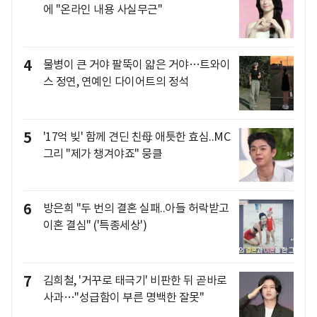
에 "온라인 내용 사실무근"
4
물병이 큰 거야 팔뚝이 얇은 거야…트와이
스 정연, 연예인 다이어트의 정석
5
'17억 빚' 함께 견딘 친母 애틋한 효심..MC
그리 "제가 챙겨야죠" 뭉클
6
방은희 "두 번의 결혼 실패..아들 허락받고
이혼 결심" ('특종세상')
7
김희철, '거꾸로 태극기' 비판한 뒤 곧바로
사과…"성급함이 부른 명백한 잘못"