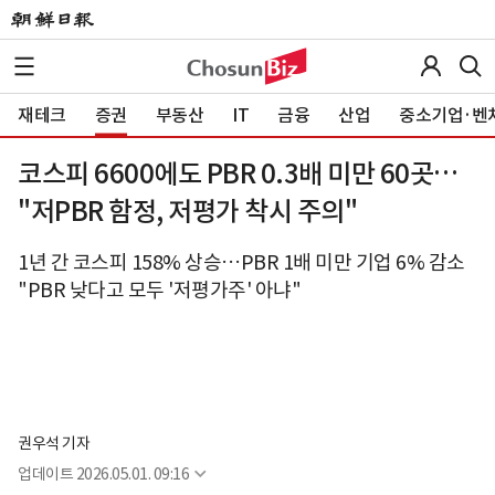
재테크
증권
부동산
IT
금융
산업
중소기업·벤
코스피 6600에도 PBR 0.3배 미만 60곳…
"저PBR 함정, 저평가 착시 주의"
1년 간 코스피 158% 상승…PBR 1배 미만 기업 6% 감소
"PBR 낮다고 모두 '저평가주' 아냐"
권우석 기자
업데이트
2026.05.01. 09:16