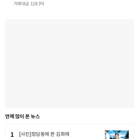
거래대금
118.3억
연예 많이 본 뉴스
1
[사진]청담동에 뜬 김희애