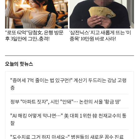
오늘의 핫뉴스
"증여세 7억 줄이는 법 있구먼!" 계산기 두드리는 강남 고령
층
정부 "아파트 짓자", 시민 "안돼"… 논란의 서울 '황금 땅'
"AI 해킹 어떻게 막냐면…" 美 대회 1위한 韓 천재교수의 통
찰
"도수치료 그거 하지 마세요~" 병원들의 새로운 꼼수 진료