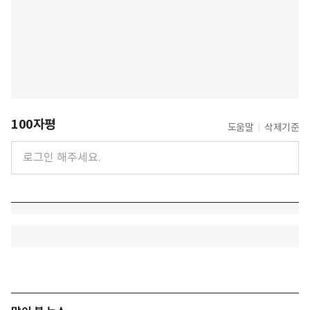
100자평
도움말
삭제기준