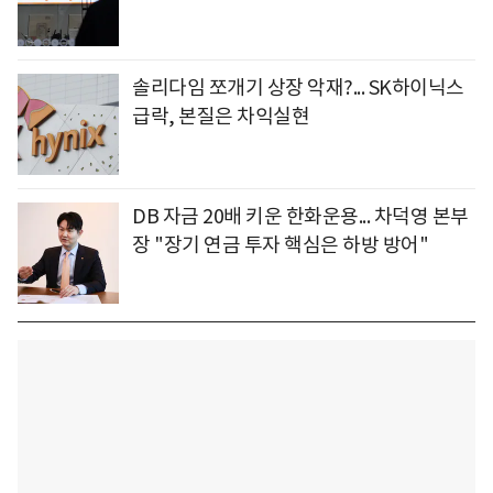
솔리다임 쪼개기 상장 악재?... SK하이닉스
급락, 본질은 차익실현
DB 자금 20배 키운 한화운용... 차덕영 본부
장 "장기 연금 투자 핵심은 하방 방어"