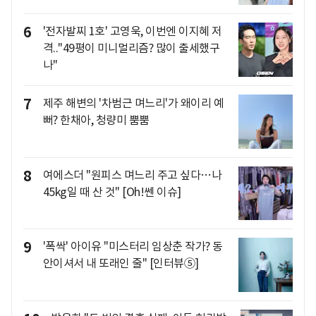
6
'전자발찌 1호' 고영욱, 이번엔 이지혜 저
격.."49평이 미니멀리즘? 많이 출세했구
나"
7
제주 해변의 '차범근 며느리'가 왜이리 예
뻐? 한채아, 청량미 뿜뿜
8
여에스더 "원피스 며느리 주고 싶다…나
45kg일 때 산 것" [Oh!쎈 이슈]
9
'폭싹' 아이유 "미스터리 임상춘 작가? 동
안이셔서 내 또래인 줄" [인터뷰⑤]