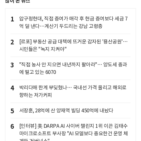
많이 본 뉴스
1
압구정현대, 직접 증여가 매각 후 현금 증여보다 세금 7
억 덜 낸다…계산기 두드리는 강남 고령층
2
[르포] 부동산 공급 대책에 뜨거운 감자된 '용산공원'…
시민들은 "녹지 지켜야"
3
"직접 농사 안 지으면 내년까지 팔아라"… 양도세 중과
에 떨고 있는 6070
4
박리다매 한계 부딪혔나… 국내선 가격 올리고 해외로
향하는 저가커피
5
서장훈, 28억에 산 양재역 빌딩 450억에 내놨다
6
[인터뷰] 美 DARPA AI 사이버 챌린지 1위 이끈 김태수
마이크로소프트 부사장 "AI 모델보다 중요한건 운영 체