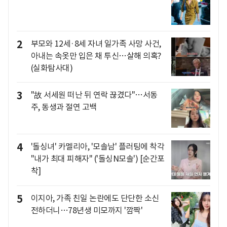
2
부모와 12세·8세 자녀 일가족 사망 사건,
아내는 속옷만 입은 채 투신…살해 의혹?
(실화탐사대)
3
"故 서세원 떠난 뒤 연락 끊겼다"…서동
주, 동생과 절연 고백
4
'돌싱녀' 카멜리아, '모솔남' 플러팅에 착각
"내가 최대 피해자" ('돌싱N모솔') [순간포
착]
5
이지아, 가족 친일 논란에도 단단한 소신
전하더니…78년생 미모까지 '깜짝'