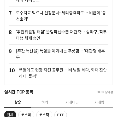
계와 거버넌스"
7
도수치료 막으니 신장분사·체외충격파로… 비급여 '풍
선효과'
8
'추진위원장 해임' 올림픽선수촌 재건축… 송파구, 직무
대행 체제 승인
9
[주간 특산물] 폭염을 이겨내는 푸릇함… '대관령 배추·
무'
10
폭염에도 현장 지킨 공무원… 벼 낱알 세다, 화재 진압
하다 '풀썩'
실시간 TOP 종목
08.08
장마감
상승
하락
거래대금
거래량
전체
코스피
코스닥
ETF