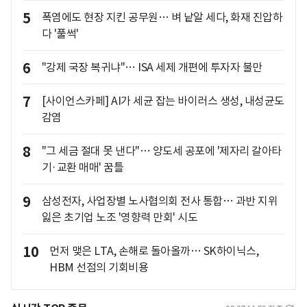
5
폭염에도 현장 지킨 공무원… 벼 낱알 세다, 화재 진압하
다 '풀썩'
6
"강제 국장 복귀냐"… ISA 세제 개편에 투자자 불만
7
[사이언스카페] AI가 세균 잡는 바이러스 생성, 내성균도
감염
8
"그 세금 절대 못 낸다"… 양도세 공포에 '제자리 갈아타
기·교환 매매' 꿈틀
9
삼성전자, 사업장별 노사협의회 전사 통합… 과반 지위
잃은 초기업 노조 '영향력 만회' 시도
10
먼저 맺은 LTA, 손해로 돌아올까… SK하이닉스,
HBM 선점의 기회비용