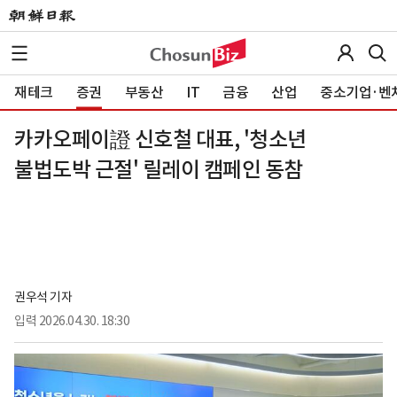
재테크
증권
부동산
IT
금융
산업
중소기업·벤
카카오페이證 신호철 대표, '청소년
불법도박 근절' 릴레이 캠페인 동참
권우석 기자
입력
2026.04.30. 18:30