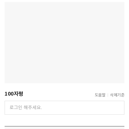
100자평
도움말
삭제기준