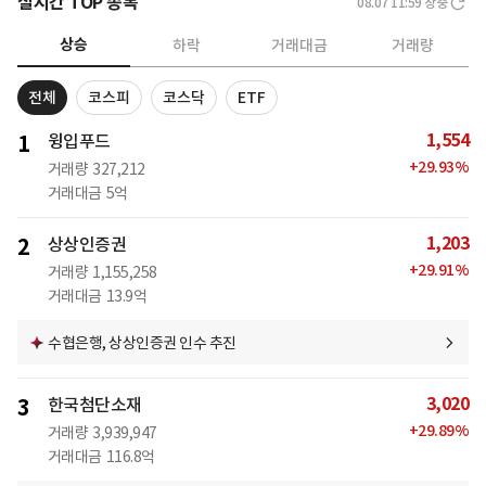
실시간 TOP 종목
08.07 11:59
장중
상승
하락
거래대금
거래량
전체
코스피
코스닥
ETF
1,554
1
윙입푸드
+
29.93
%
거래량
327,212
거래대금
5억
1,203
2
상상인증권
+
29.91
%
거래량
1,155,258
거래대금
13.9억
수협은행, 상상인증권 인수 추진
3,020
3
한국첨단소재
+
29.89
%
거래량
3,939,947
거래대금
116.8억