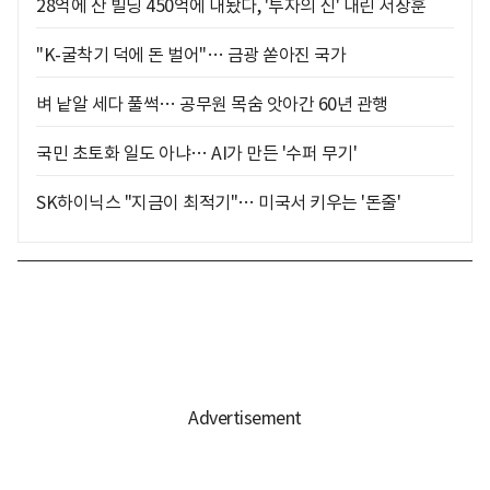
28억에 산 빌딩 450억에 내놨다, '투자의 신' 내린 서장훈
"K-굴착기 덕에 돈 벌어"… 금광 쏟아진 국가
벼 낱알 세다 풀썩… 공무원 목숨 앗아간 60년 관행
국민 초토화 일도 아냐… AI가 만든 '수퍼 무기'
SK하이닉스 "지금이 최적기"… 미국서 키우는 '돈줄'