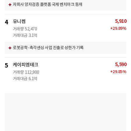
자회사 양자검증 플랫폼 국제 벤치마크 등재
5,910
4
유니켐
+
29.89
%
거래량
52,470
거래대금
3.1억
로봇공학·촉각센싱 사업 진출로 상한가 기록
5,590
5
케이피엠테크
+
29.85
%
거래량
112,900
거래대금
6.1억