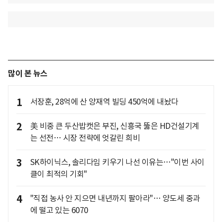
많이 본 뉴스
1
서장훈, 28억에 산 양재역 빌딩 450억에 내놨다
2
美 비중 큰 두산밥캣은 부진, 신흥국 뚫은 HD건설기계
는 선전… 시장 전략에 엇갈린 희비
3
SK하이닉스, 솔리다임 키우기 나선 이유는…"이번 사이
클이 최적의 기회"
4
"직접 농사 안 지으면 내년까지 팔아라"… 양도세 중과
에 떨고 있는 6070