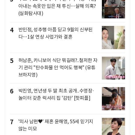
아내는 속옷만 입은 채 투신…살해 의혹?
(실화탐사대)
4
반민정, 성추행 아픔 딛고 9월의 신부된
다…1살 연상 사업가와 결혼
5
허남준, 카니보어 식단 뭐길래?..철저한 자
기 관리 "탄수화물 안 먹어도 행복" (유튜
브하지영)
6
박진영, 연년생 두 딸 최초 공개..수영장·
놀이터 갖춘 럭셔리 집 '감탄' [핫피플]
7
'의사 남편♥' 재혼 윤해영, 55세 믿기지
않는 미모