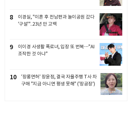
8
이경실, "이혼 후 전남편과 놀이공원 갔다
'구설'"..23년 만 고백
9
이이경 사생활 폭로녀, 입장 또 번복…"AI
조작한 것 아냐"
10
'장롱면허' 장윤정, 결국 자율주행 T사 차
구매 "지금 아니면 평생 못해" ('장공장')