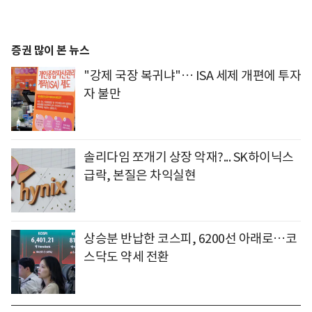
증권 많이 본 뉴스
"강제 국장 복귀냐"… ISA 세제 개편에 투자
자 불만
솔리다임 쪼개기 상장 악재?... SK하이닉스
급락, 본질은 차익실현
상승분 반납한 코스피, 6200선 아래로…코
스닥도 약세 전환