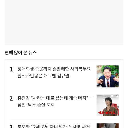
연예 많이 본 뉴스
1
장애학생 속옷까지 손빨래한 사회복무요
원…주인공은 개그맨 김규원
2
홍진경 "사라는 대로 샀는데 계속 빠져"…
삼전·닉스 손실 토로
3
부모와 12세·8세 자녀 일가족 사망 사건,