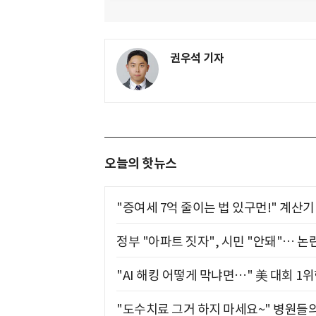
권우석 기자
오늘의 핫뉴스
"증여세 7억 줄이는 법 있구먼!" 계산
정부 "아파트 짓자", 시민 "안돼"… 논란
"AI 해킹 어떻게 막냐면…" 美 대회 1
"도수치료 그거 하지 마세요~" 병원들