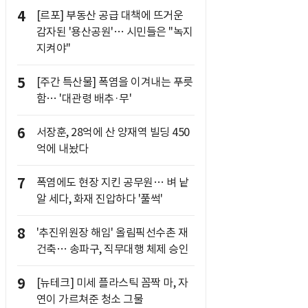
4
[르포] 부동산 공급 대책에 뜨거운
감자된 '용산공원'… 시민들은 "녹지
지켜야"
5
[주간 특산물] 폭염을 이겨내는 푸릇
함… '대관령 배추·무'
6
서장훈, 28억에 산 양재역 빌딩 450
억에 내놨다
7
폭염에도 현장 지킨 공무원… 벼 낱
알 세다, 화재 진압하다 '풀썩'
8
'추진위원장 해임' 올림픽선수촌 재
건축… 송파구, 직무대행 체제 승인
9
[뉴테크] 미세 플라스틱 꼼짝 마, 자
연이 가르쳐준 청소 그물