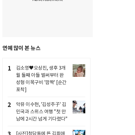
연예 많이 본 뉴스
1
김소영♥오상진, 생후 3개
월 둘째 아들 벌써부터 완
성형 이목구비 '깜짝' [순간
포착]
2
악뮤 이수현, '김성주子' 김
민국과 스위스 여행 "첫 만
남에 2시간 넘게 기다렸다"
3
[사진]청담동에 뜬 김희애