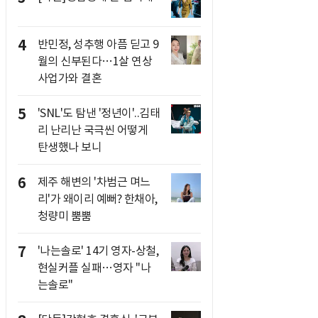
4
반민정, 성추행 아픔 딛고 9
월의 신부된다…1살 연상
사업가와 결혼
5
'SNL'도 탐낸 '정년이'..김태
리 난리난 국극씬 어떻게
탄생했나 보니
6
제주 해변의 '차범근 며느
리'가 왜이리 예뻐? 한채아,
청량미 뿜뿜
7
'나는솔로' 14기 영자-상철,
현실커플 실패…영자 "나
는솔로"