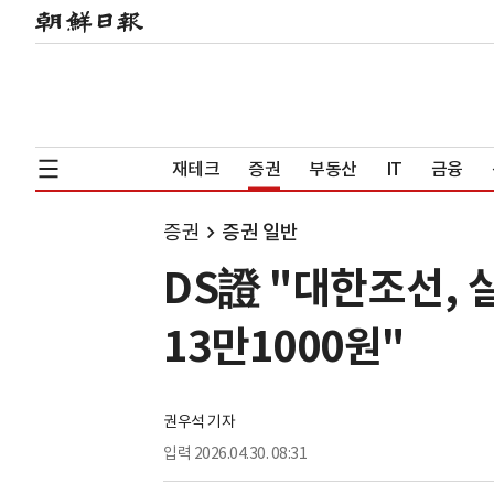
재테크
증권
부동산
IT
금융
증권
증권 일반
DS證 "대한조선,
13만1000원"
권우석 기자
입력
2026.04.30. 08:31