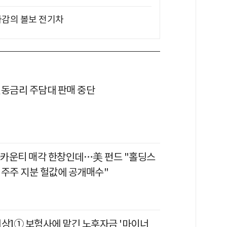
차감의 볼보 전기차
변동금리 주담대 판매 중단
프존카운티 매각 한창인데…美 펀드 "홀딩스
액주주 지분 헐값에 공개매수"
비상]① 보험사에 맡긴 노후자금 '마이너