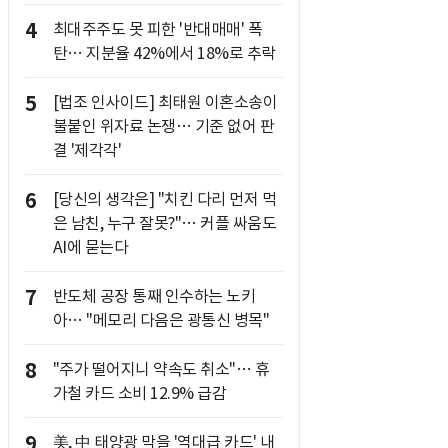
4
최대주주도 못 피한 '반대매매' 폭
탄… 지분율 42%에서 18%로 추락
5
[법조 인사이드] 최태원 이혼소송이
불붙인 위자료 논쟁… 기준 없어 판
결 '제각각'
6
[당신의 생각은] "치킨 다리 먼저 먹
은 남친, 누구 잘못?"… 커플 싸움도
AI에 묻는다
7
반도체 공장 통째 인수하는 노키
아… "메모리 다음은 광통신 병목"
8
"주가 떨어지니 약속도 취소"… 휴
가철 카드 소비 12.9% 급감
9
美, 中 태양광 막을 '역대급 카드' 내