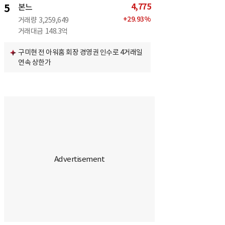
4,775
5
본느
+
29.93
%
거래량
3,259,649
거래대금
148.3억
구미현 전 아워홈 회장 경영권 인수로 4거래일
연속 상한가