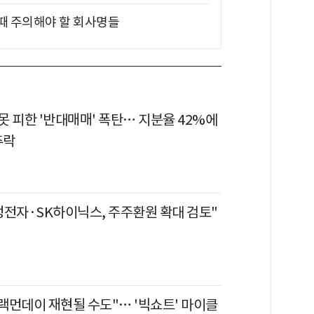
 때 주의해야 할 회사명들
 피한 '반대매매' 폭탄… 지분율 42%에
추락
성전자·SK하이닉스, 주주환원 확대 검토"
블랙먼데이 재현될 수도"… '빅쇼트' 마이클