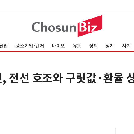
산업
중소기업·벤처
바이오
유통
정책
정치
사회
, 전선 호조와 구릿값·환율 