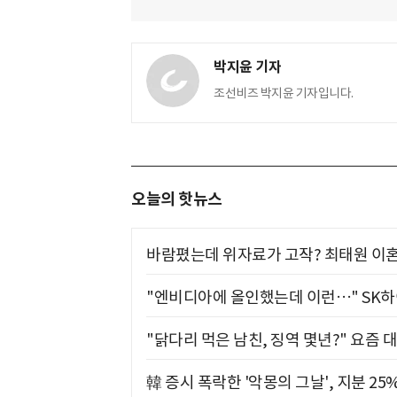
박지윤 기자
조선비즈 박지윤 기자입니다.
오늘의 핫뉴스
바람폈는데 위자료가 고작? 최태원 이혼
"엔비디아에 올인했는데 이런…" SK
"닭다리 먹은 남친, 징역 몇년?" 요즘 
韓 증시 폭락한 '악몽의 그날', 지분 2