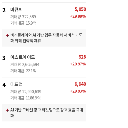
5,050
2
비큐AI
+
29.99
%
거래량
322,589
거래대금
15.9억
비즈플레이와 AI 기반 업무 자동화 서비스 고도
화 위해 전략적 제휴
928
3
이스트에이드
+
29.97
%
거래량
2,605,694
거래대금
22.1억
9,940
4
매드업
+
29.93
%
거래량
12,990,639
거래대금
1186.9억
AI 기반 모바일 광고 타깃팅으로 광고 효율 극대
화