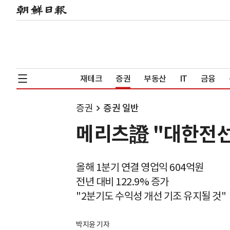
재테크
증권
부동산
IT
금융
증권
증권 일반
메리츠證 "대한전선
올해 1분기 연결 영업익 604억원
전년 대비 122.9% 증가
"2분기도 수익성 개선 기조 유지될 것"
박지윤 기자