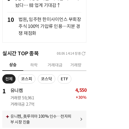
놨다… 韓 업계 기대감↑
10
법원, 임주현 한미사이언스 부회장
주식 100억 가압류 인용…지분 경
쟁 재점화
실시간 TOP 종목
08.06 14:14
장중
상승
하락
거래대금
거래량
전체
코스피
코스닥
ETF
4,550
1
유니켐
+
30
%
거래량
59,961
거래대금
2.7억
유니켐, 美루미아 100% 인수…전자피
부 시장 진출