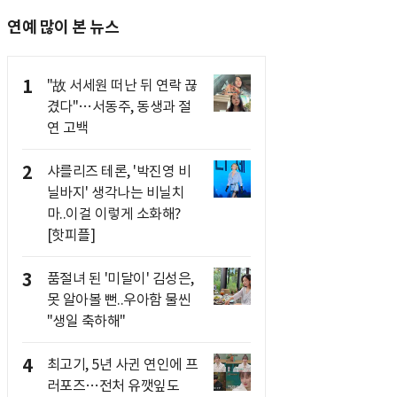
연예 많이 본 뉴스
1
"故 서세원 떠난 뒤 연락 끊
겼다"…서동주, 동생과 절
연 고백
2
샤를리즈 테론, '박진영 비
닐바지' 생각나는 비닐치
마..이걸 이렇게 소화해?
[핫피플]
3
품절녀 된 '미달이' 김성은,
못 알아볼 뻔..우아함 물씬
"생일 축하해"
4
최고기, 5년 사귄 연인에 프
러포즈…전처 유깻잎도