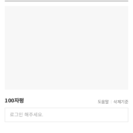
100자평
도움말
삭제기준