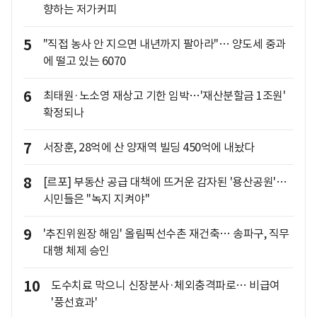
향하는 저가커피
5
"직접 농사 안 지으면 내년까지 팔아라"… 양도세 중과
에 떨고 있는 6070
6
최태원·노소영 재상고 기한 임박…'재산분할금 1조원'
확정되나
7
서장훈, 28억에 산 양재역 빌딩 450억에 내놨다
8
[르포] 부동산 공급 대책에 뜨거운 감자된 '용산공원'…
시민들은 "녹지 지켜야"
9
'추진위원장 해임' 올림픽선수촌 재건축… 송파구, 직무
대행 체제 승인
10
도수치료 막으니 신장분사·체외충격파로… 비급여
'풍선효과'