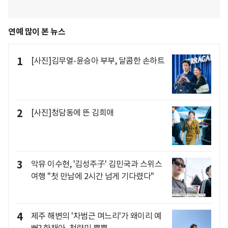
연예 많이 본 뉴스
1
[사진]김무열-윤승아 부부, 달콤한 손하트
2
[사진]청담동에 뜬 김희애
3
악뮤 이수현, '김성주子' 김민국과 스위스
여행 "첫 만남에 2시간 넘게 기다렸다"
4
제주 해변의 '차범근 며느리'가 왜이리 예