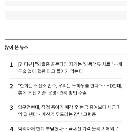
많이 본 뉴스
1
[인터뷰] "뇌졸중 골든타임 지키는 '뇌동맥류 치료'"…개
두술 없이 혈관 타고 들어가 막는다
2
"한화는 조선소 인수, 우리는 노하우를 판다"… HD현대,
美에 조선 기술·운영·관리 방법 수출
3
압구정현대, 직접 증여가 매각 후 현금 증여보다 세금 7
억 덜 낸다…계산기 두드리는 강남 고령층
4
박리다매 한계 부딪혔나… 국내선 가격 올리고 해외로