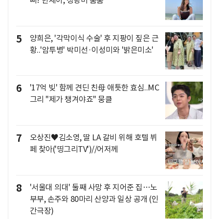
뻐? 한채아, 청량미 뿜뿜
5
양희은, '각막이식 수술' 후 지팡이 짚은 근
황..'암투병' 박미선·이성미와 '밝은미소'
6
'17억 빚' 함께 견딘 친母 애틋한 효심..MC
그리 "제가 챙겨야죠" 뭉클
7
오상진♥김소영, 딸 LA 갈비 위해 호텔 뷔
페 찾아('띵그리TV')//어저께
8
'서울대 의대' 둘째 사망 후 지어준 집…노
부부, 손주와 80마리 산양과 일상 공개 (인
간극장)