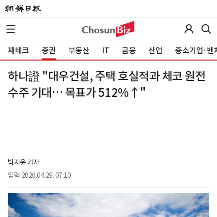
재테크
증권
부동산
IT
금융
산업
중소기업·벤
하나證 "대우건설, 주택 호실적과 체코 원전
수주 기대… 목표가 512%↑"
박지윤 기자
입력
2026.04.29. 07:10