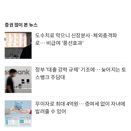
증권 많이 본 뉴스
도수치료 막으니 신장분사·체외충격파
로… 비급여 '풍선효과'
정부 '대출 강력 규제' 기조에… 늦어지는 토
스뱅크 주담대
무이자로 최대 4억원… 증여세 없이 자녀에
빌려줄 수 있어