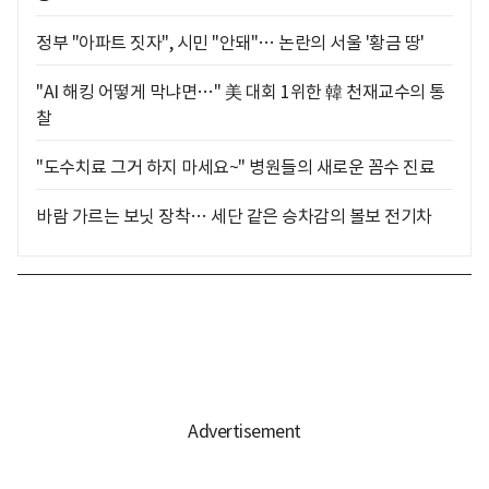
정부 "아파트 짓자", 시민 "안돼"… 논란의 서울 '황금 땅'
"AI 해킹 어떻게 막냐면…" 美 대회 1위한 韓 천재교수의 통
찰
"도수치료 그거 하지 마세요~" 병원들의 새로운 꼼수 진료
바람 가르는 보닛 장착… 세단 같은 승차감의 볼보 전기차