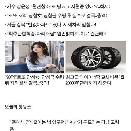
오늘의 핫뉴스
"증여세 7억 줄이는 법 있구먼!" 계산기 두드리는 강남 고령
층