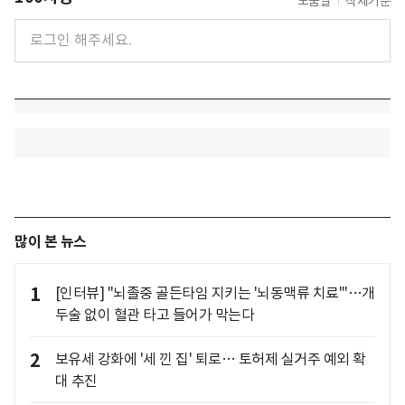
도움말
삭제기준
많이 본 뉴스
1
[인터뷰] "뇌졸중 골든타임 지키는 '뇌동맥류 치료'"…개
두술 없이 혈관 타고 들어가 막는다
2
보유세 강화에 '세 낀 집' 퇴로… 토허제 실거주 예외 확
대 추진