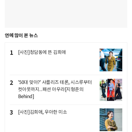
연예 많이 본 뉴스
1
[사진]청담동에 뜬 김희애
2
'50대 맞아?' 샤를리즈 테론, 시스루부터
컷아웃까지...패션 아우라[지형준의
Behind]
3
[사진]김희애, 우아한 미소