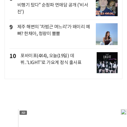
비행기 탔다" 순정파 연애담 공개 ('비서
진')
9
제주 해변의 '차범근 며느리'가 왜이리 예
뻐? 한채아, 청량미 뿜뿜
10
포바이포(4X4), 오늘(19일) 데
뷔..'LIGHT'로 가요계 정식 출사표