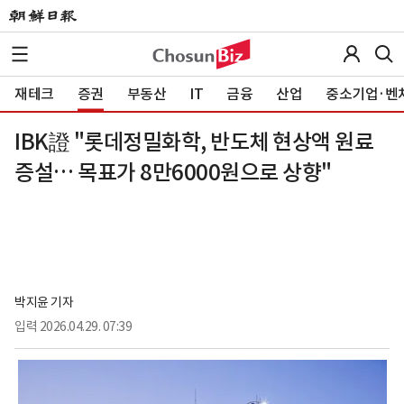
재테크
증권
부동산
IT
금융
산업
중소기업·벤
IBK證 "롯데정밀화학, 반도체 현상액 원료
증설… 목표가 8만6000원으로 상향"
박지윤 기자
입력
2026.04.29. 07:39