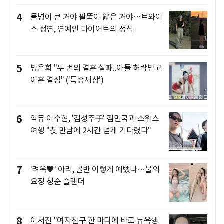
4
물병이 큰 거야 팔뚝이 얇은 거야…트와이
스 정연, 연예인 다이어트의 정석
5
방은희 "두 번의 결혼 실패..아들 허락받고
이혼 결심" ('특종세상')
6
악뮤 이수현, '김성주子' 김민국과 스위스
여행 "첫 만남에 2시간 넘게 기다렸다"
7
'려욱♥' 아리, 골반 이렇게 예뻤나…물의
요정 청순 슬렌더
8
이서진 "여자친구 한 마디에 바로 뉴욕행