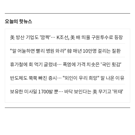
오늘의 핫뉴스
美 방산 기업도 '깜짝'… K조선, 美 배 띄울 구원투수로 등장
"말 어눌하면 빨리 병원 와라" 韓 매년 10만명 걸리는 질환
휴가철에 회 먹기 글렀네… 폭염에 가격 치솟은 '국민 횟감'
반도체도 쭉쭉 빠진 증시… "외인이 우리 희망" 말 나온 이유
보유한 미사일 1700발 뿐… 바닥 보인다는 美 무기고 '위태'