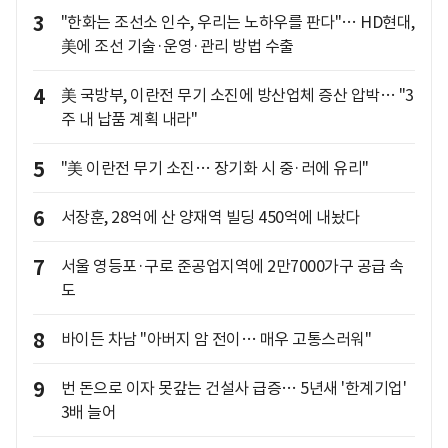
3
"한화는 조선소 인수, 우리는 노하우를 판다"… HD현대,
美에 조선 기술·운영·관리 방법 수출
4
美 국방부, 이란전 무기 소진에 방산업체 증산 압박… "3
주 내 납품 계획 내라"
5
"美 이란전 무기 소진… 장기화 시 중·러에 유리"
6
서장훈, 28억에 산 양재역 빌딩 450억에 내놨다
7
서울 영등포·구로 준공업지역에 2만7000가구 공급 속
도
8
바이든 차남 "아버지 암 전이… 매우 고통스러워"
9
번 돈으로 이자 못갚는 건설사 급증… 5년새 '한계기업'
3배 늘어