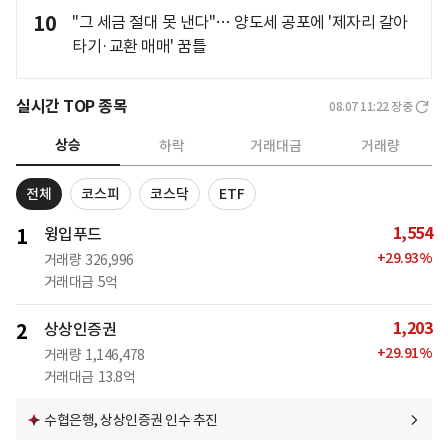
10
"그 세금 절대 못 낸다"… 양도세 공포에 '제자리 갈아
타기·교환 매매' 꿈틀
실시간 TOP 종목
08.07 11:22
장중
상승
하락
거래대금
거래량
전체
코스피
코스닥
ETF
1,554
1
윙입푸드
+
29.93
%
거래량
326,996
거래대금
5억
1,203
2
상상인증권
+
29.91
%
거래량
1,146,478
거래대금
13.8억
수협은행, 상상인증권 인수 추진