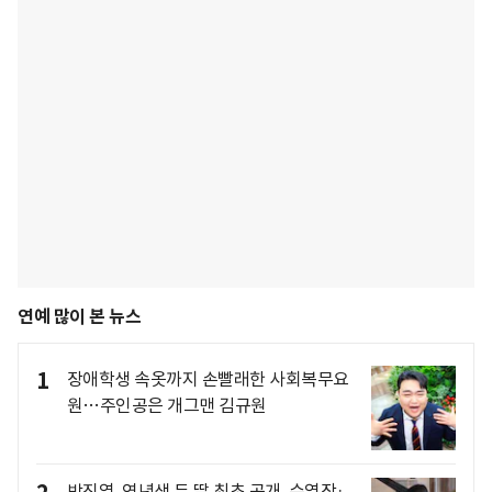
연예 많이 본 뉴스
1
장애학생 속옷까지 손빨래한 사회복무요
원…주인공은 개그맨 김규원
박진영, 연년생 두 딸 최초 공개..수영장·