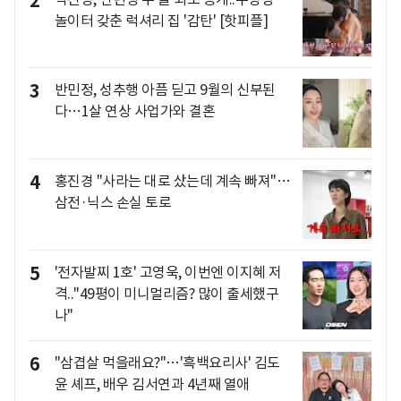
2
놀이터 갖춘 럭셔리 집 '감탄' [핫피플]
3
반민정, 성추행 아픔 딛고 9월의 신부된
다…1살 연상 사업가와 결혼
4
홍진경 "사라는 대로 샀는데 계속 빠져"…
삼전·닉스 손실 토로
5
'전자발찌 1호' 고영욱, 이번엔 이지혜 저
격.."49평이 미니멀리즘? 많이 출세했구
나"
6
"삼겹살 먹을래요?"…'흑백요리사' 김도
윤 셰프, 배우 김서연과 4년째 열애