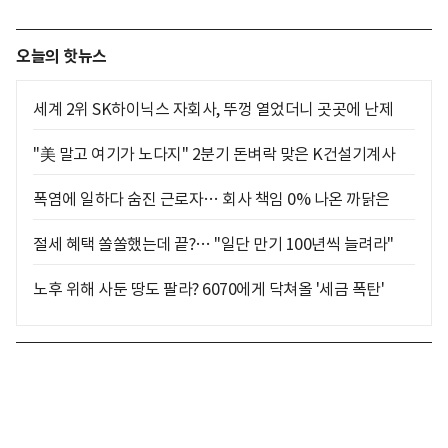
오늘의 핫뉴스
세계 2위 SK하이닉스 자회사, 뚜껑 열었더니 곳곳에 난제
"美 말고 여기가 노다지" 2분기 돈벼락 맞은 K건설기계사
폭염에 일하다 숨진 근로자… 회사 책임 0% 나온 까닭은
절세 혜택 쏠쏠했는데 끝?… "일단 만기 100년씩 늘려라"
노후 위해 사둔 땅도 팔라? 6070에게 닥쳐올 '세금 폭탄'