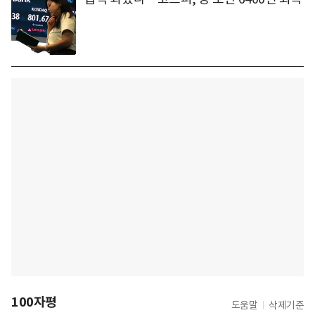
100자평
도움말
삭제기준