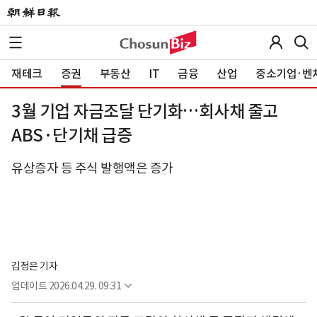
재테크
증권
부동산
IT
금융
산업
중소기업·벤
3월 기업 자금조달 단기화…회사채 줄고
ABS·단기채 급증
유상증자 등 주식 발행액은 증가
김정은 기자
업데이트
2026.04.29. 09:31