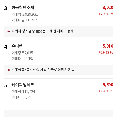
3,020
3
한국첨단소재
+
29.89
%
거래량
3,929,931
거래대금
116.5억
자회사 양자검증 플랫폼 국제 벤치마크 등재
5,910
4
유니켐
+
29.89
%
거래량
52,035
거래대금
3.1억
로봇공학·촉각센싱 사업 진출로 상한가 기록
5,590
5
케이피엠테크
+
29.85
%
거래량
111,724
거래대금
6억