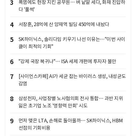
3
폭염에도 현장 지킨 공무원… 벼 낱알 세다, 화재 진압하
다 '풀썩'
4
서장훈, 28억에 산 양재역 빌딩 450억에 내놨다
5
SK하이닉스, 솔리다임 키우기 나선 이유는…"이번 사이
클이 최적의 기회"
6
"강제 국장 복귀냐"… ISA 세제 개편에 투자자 불만
7
[사이언스카페] AI가 세균 잡는 바이러스 생성, 내성균도
감염
8
삼성전자, 사업장별 노사협의회 전사 통합… 과반 지위
잃은 초기업 노조 '영향력 만회' 시도
9
먼저 맺은 LTA, 손해로 돌아올까… SK하이닉스, HBM
선점의 기회비용