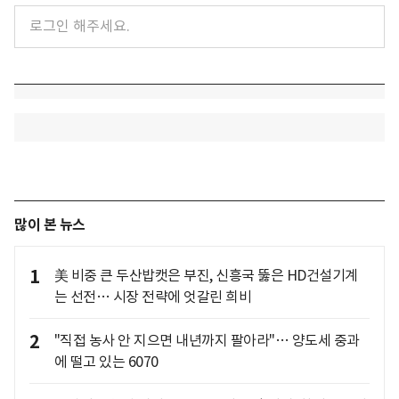
많이 본 뉴스
1
美 비중 큰 두산밥캣은 부진, 신흥국 뚫은 HD건설기계
는 선전… 시장 전략에 엇갈린 희비
2
"직접 농사 안 지으면 내년까지 팔아라"… 양도세 중과
에 떨고 있는 6070