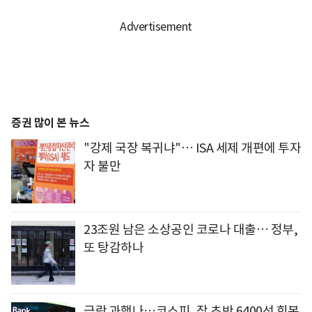
증권 많이 본 뉴스
"강제 국장 복귀냐"… ISA 세제 개편에 투자
자 불만
23조원 남은 소상공인 코로나 대출… 정부,
또 탕감하나
급락 과했나…코스피, 장 초반 6400선 회복