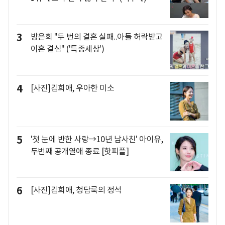
3
방은희 "두 번의 결혼 실패..아들 허락받고
이혼 결심" ('특종세상')
4
[사진]김희애, 우아한 미소
5
'첫 눈에 반한 사랑→10년 남사친' 아이유,
두번째 공개열애 종료 [핫피플]
6
[사진]김희애, 청담룩의 정석