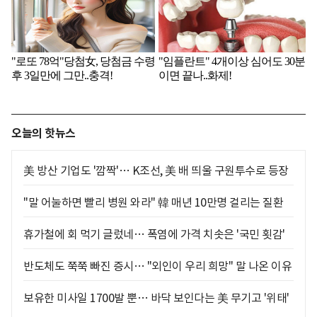
오늘의 핫뉴스
美 방산 기업도 '깜짝'… K조선, 美 배 띄울 구원투수로 등장
"말 어눌하면 빨리 병원 와라" 韓 매년 10만명 걸리는 질환
휴가철에 회 먹기 글렀네… 폭염에 가격 치솟은 '국민 횟감'
반도체도 쭉쭉 빠진 증시… "외인이 우리 희망" 말 나온 이유
보유한 미사일 1700발 뿐… 바닥 보인다는 美 무기고 '위태'