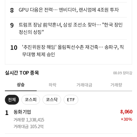
8
GPU 다음은 전력… 엔비디아, 랜시엄에 4조원 투자
9
트럼프 장남 前약혼녀, 삼성 조선소 찾아… "한국 장인
정신의 상징"
10
'추진위원장 해임' 올림픽선수촌 재건축… 송파구, 직
무대행 체제 승인
실시간 TOP 종목
08.09
장마감
상승
하락
거래대금
거래량
전체
코스피
코스닥
ETF
8,060
1
동화기업
+
30
%
거래량
1,338,415
거래대금
105.2억