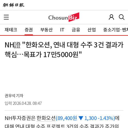
재테크
증권
부동산
IT
금융
산업
중소기업·벤
NH證 "한화오션, 연내 대형 수주 3건 결과가
핵심…목표가 17만5000원"
권우석 기자
입력
2026.04.28. 08:47
NH투자증권은
한화오션
(89,400원 ▼ 1,300 -1.43%)
에
대해 연내 대형 수주 프로젝트 3건의 수주 결과가 주가의