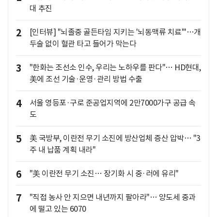
대 추진
2
[인터뷰] "뇌졸중 골든타임 지키는 '뇌동맥류 치료'"…개
두술 없이 혈관 타고 들어가 막는다
3
"한화는 조선소 인수, 우리는 노하우를 판다"… HD현대,
美에 조선 기술·운영·관리 방법 수출
4
서울 영등포·구로 준공업지역에 2만7000가구 공급 속
도
5
美 국방부, 이란전 무기 소진에 방산업체 증산 압박… "3
주 내 납품 계획 내라"
6
"美 이란전 무기 소진… 장기화 시 중·러에 유리"
7
"직접 농사 안 지으면 내년까지 팔아라"… 양도세 중과
에 떨고 있는 6070