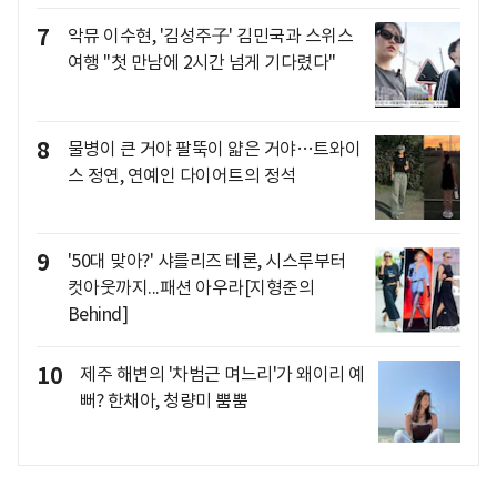
7
악뮤 이수현, '김성주子' 김민국과 스위스
여행 "첫 만남에 2시간 넘게 기다렸다"
8
물병이 큰 거야 팔뚝이 얇은 거야…트와이
스 정연, 연예인 다이어트의 정석
9
'50대 맞아?' 샤를리즈 테론, 시스루부터
컷아웃까지...패션 아우라[지형준의
Behind]
10
제주 해변의 '차범근 며느리'가 왜이리 예
뻐? 한채아, 청량미 뿜뿜