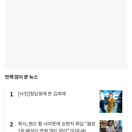
연예 많이 본 뉴스
1
[사진]청담동에 뜬 김희애
2
화사, 젠슨 황 샤라웃에 손편지 화답 "음방
1위 때보다 연락 많이 받아" (미우새)