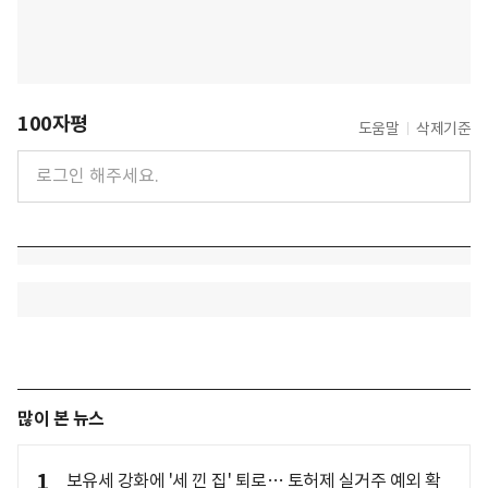
100자평
도움말
삭제기준
많이 본 뉴스
1
보유세 강화에 '세 낀 집' 퇴로… 토허제 실거주 예외 확