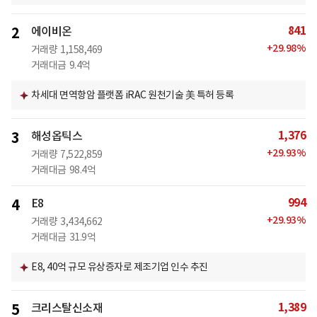
841
2
에이비온
+
29.98
%
거래량
1,158,469
거래대금
9.4억
차세대 면역항암 플랫폼 iRAC 원천기술 美 특허 등록
1,376
3
해성옵틱스
+
29.93
%
거래량
7,522,859
거래대금
98.4억
994
4
E8
+
29.93
%
거래량
3,434,662
거래대금
31.9억
E8, 40억 규모 유상증자로 제조기업 인수 추진
1,389
5
크리스탈신소재