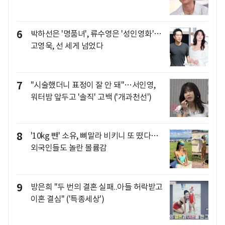
6
박하선은 '명품녀', 류수영은 '성인영화'…
고영욱, 선 세게 넘었다
7
"시술했더니 표정이 잘 안 돼"…서인영,
워터밤 앞두고 '솔직' 고백 ('개과천선')
8
'10kg 뺀' 소유, 뼈말라 비키니 또 떴다…
외국인들도 놀란 볼륨감
9
방은희 "두 번의 결혼 실패..아들 허락받고
이혼 결심" ('특종세상')