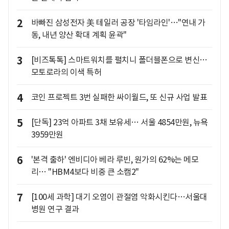
2
바빠진 삼성전자 美 테일러 공장 '타임라인'…"연내 가
동, 내년 양산 확대 계획 윤곽"
3
[비즈톡톡] 스마트워치를 펼치니 폴더블폰으로 변신…
모토로라의 이색 특허
4
코인 프로젝트 3번 실패한 싸이월드, 또 신규 사업 발표
5
[단독] 23억 아파트 3채 보유세… 서울 4854만원, 뉴욕
3959만원
6
'본격 출하' 엔비디아 베라 루빈, 원가의 62%는 메모
리… "HBM4보다 비중 큰 소캠2"
7
[100세 과학] 대기 오염이 관절염 악화시킨다…서울대
병원 연구 결과