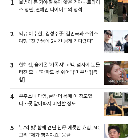
1
물병이 큰 거야 팔뚝이 얇은 거야…트와이
스 정연, 연예인 다이어트의 정석
2
악뮤 이수현, '김성주子' 김민국과 스위스
여행 "첫 만남에 2시간 넘게 기다렸다"
3
한혜진, 숨겨온 '가족사' 고백..점사에 눈물
터진 모녀 "아파도 못 쉬어" ('미우새')[종
합]
4
우주소녀 다영, 글래머 몸매 이 정도였
나…못 알아봐서 미안할 정도
5
'17억 빚' 함께 견딘 친母 애틋한 효심..MC
그리 "제가 챙겨야죠" 뭉클