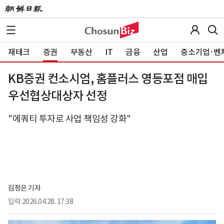
재테크
증권
부동산
IT
금융
산업
중소기업·벤
KB증권 컨소시엄, 홈플러스 영등포점 매입
우선협상대상자 선정
"에쿼티 투자로 사업 책임성 강화"
김정은 기자
입력
2026.04.28. 17:38