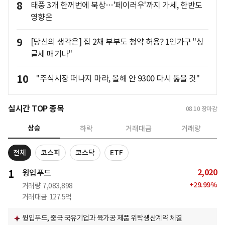
8
태풍 3개 한꺼번에 북상…'페이러우'까지 가세, 한반도
영향은
9
[당신의 생각은] 집 2채 부부도 청약 허용? 1인가구 "싱
글세 매기나"
10
"주식시장 떠나지 마라, 올해 안 9300 다시 뚫을 것"
실시간 TOP 종목
08.10
장마감
상승
하락
거래대금
거래량
전체
코스피
코스닥
ETF
2,020
1
윙입푸드
+
29.99
%
거래량
7,083,898
거래대금
127.5억
윙입푸드, 중국 국유기업과 육가공 제품 위탁생산계약 체결