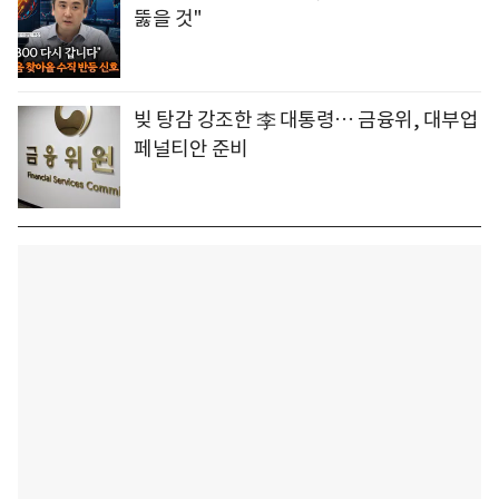
뚫을 것"
빚 탕감 강조한 李 대통령… 금융위, 대부업
페널티안 준비