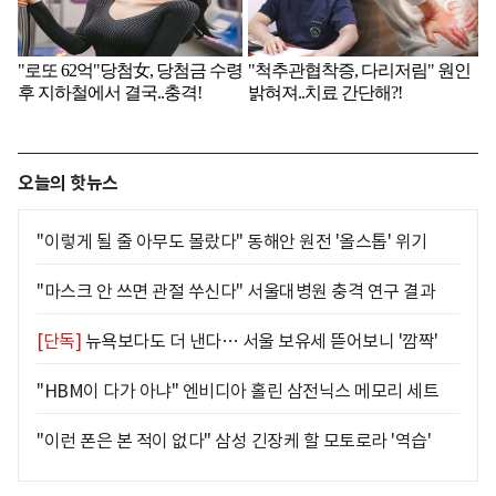
오늘의 핫뉴스
"이렇게 될 줄 아무도 몰랐다" 동해안 원전 '올스톱' 위기
"마스크 안 쓰면 관절 쑤신다" 서울대병원 충격 연구 결과
[단독]
뉴욕보다도 더 낸다… 서울 보유세 뜯어보니 '깜짝'
"HBM이 다가 아냐" 엔비디아 홀린 삼전닉스 메모리 세트
"이런 폰은 본 적이 없다" 삼성 긴장케 할 모토로라 '역습'