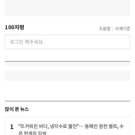
100자평
도움말
삭제기준
많이 본 뉴스
1
"뜨거워진 바다, 냉각수로 불안"… 동해안 원전 벨트, 수
온 한계치 임박