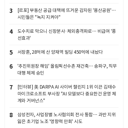
3
[르포] 부동산 공급 대책에 뜨거운 감자된 '용산공원'…
시민들은 "녹지 지켜야"
4
도수치료 막으니 신장분사·체외충격파로… 비급여 '풍
선효과'
5
서장훈, 28억에 산 양재역 빌딩 450억에 내놨다
6
'추진위원장 해임' 올림픽선수촌 재건축… 송파구, 직무
대행 체제 승인
7
[인터뷰] 美 DARPA AI 사이버 챌린지 1위 이끈 김태수
마이크로소프트 부사장 "AI 모델보다 중요한건 운영 체
계와 거버넌스"
8
삼성전자, 사업장별 노사협의회 전사 통합… 과반 지위
잃은 초기업 노조 '영향력 만회' 시도