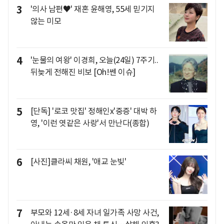
3
'의사 남편♥' 재혼 윤해영, 55세 믿기지
않는 미모
4
'눈물의 여왕' 이경희, 오늘(24일) 7주기..
뒤늦게 전해진 비보 [Oh!쎈 이슈]
5
[단독] '로코 맛집' 정해인x'중증' 대박 하
영, '이런 엿같은 사랑'서 만난다(종합)
6
[사진]클라씨 채원, '애교 눈빛'
7
부모와 12세·8세 자녀 일가족 사망 사건,