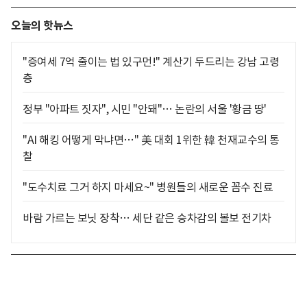
오늘의 핫뉴스
"증여세 7억 줄이는 법 있구먼!" 계산기 두드리는 강남 고령
층
정부 "아파트 짓자", 시민 "안돼"… 논란의 서울 '황금 땅'
"AI 해킹 어떻게 막냐면…" 美 대회 1위한 韓 천재교수의 통
찰
"도수치료 그거 하지 마세요~" 병원들의 새로운 꼼수 진료
바람 가르는 보닛 장착… 세단 같은 승차감의 볼보 전기차