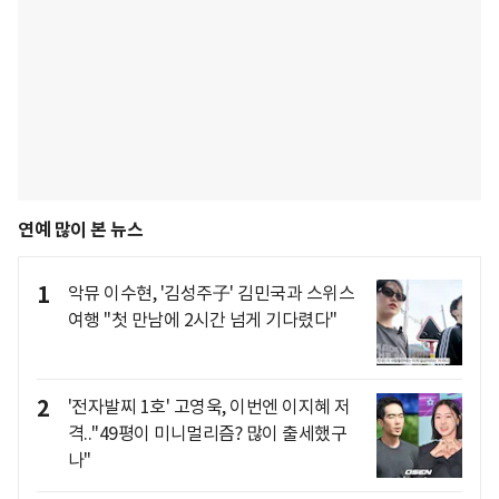
연예 많이 본 뉴스
1
악뮤 이수현, '김성주子' 김민국과 스위스
여행 "첫 만남에 2시간 넘게 기다렸다"
2
'전자발찌 1호' 고영욱, 이번엔 이지혜 저
격.."49평이 미니멀리즘? 많이 출세했구
나"