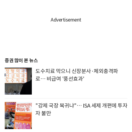
증권 많이 본 뉴스
도수치료 막으니 신장분사·체외충격파
로… 비급여 '풍선효과'
"강제 국장 복귀냐"… ISA 세제 개편에 투자
자 불만