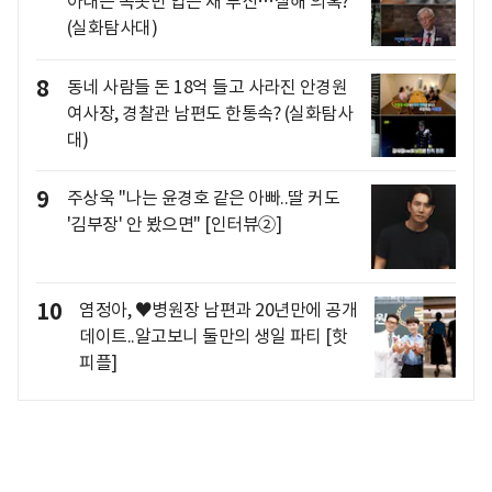
아내는 속옷만 입은 채 투신…살해 의혹?
(실화탐사대)
8
동네 사람들 돈 18억 들고 사라진 안경원
여사장, 경찰관 남편도 한통속? (실화탐사
대)
9
주상욱 "나는 윤경호 같은 아빠..딸 커도
'김부장' 안 봤으면" [인터뷰②]
10
염정아, ♥병원장 남편과 20년만에 공개
데이트..알고보니 둘만의 생일 파티 [핫
피플]