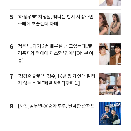
5
'하정우♥' 차정원, 빛나는 반지 자랑…민
소매에 초슬렌더 자태
6
정은채, 과거 2번 불륜설 선 그었는데..♥
김충재와 열애에 재소환 '경계' [Oh!쎈 이
슈]
7
'정경호父♥' 박정수, 18년 장기 연애 질리
지 않는 비결 "매일 싸워"[핫피플]
8
[사진]김무열-윤승아 부부, 달콤한 손하트