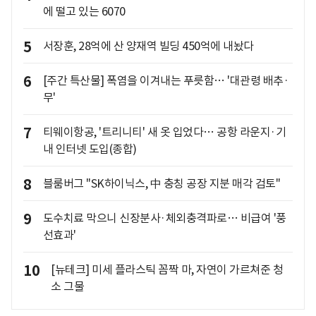
에 떨고 있는 6070
5
서장훈, 28억에 산 양재역 빌딩 450억에 내놨다
6
[주간 특산물] 폭염을 이겨내는 푸릇함… '대관령 배추·
무'
7
티웨이항공, '트리니티' 새 옷 입었다… 공항 라운지·기
내 인터넷 도입(종합)
8
블룸버그 "SK하이닉스, 中 충칭 공장 지분 매각 검토"
9
도수치료 막으니 신장분사·체외충격파로… 비급여 '풍
선효과'
10
[뉴테크] 미세 플라스틱 꼼짝 마, 자연이 가르쳐준 청
소 그물