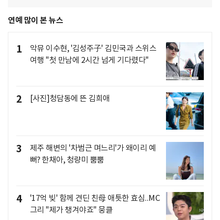
연예 많이 본 뉴스
1
악뮤 이수현, '김성주子' 김민국과 스위스
여행 "첫 만남에 2시간 넘게 기다렸다"
2
[사진]청담동에 뜬 김희애
3
제주 해변의 '차범근 며느리'가 왜이리 예
뻐? 한채아, 청량미 뿜뿜
4
'17억 빚' 함께 견딘 친母 애틋한 효심..MC
그리 "제가 챙겨야죠" 뭉클