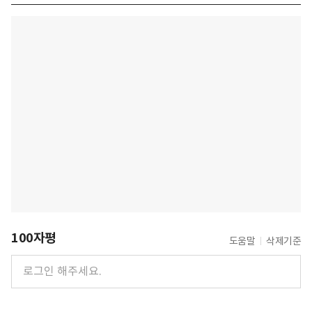
100자평
도움말
삭제기준