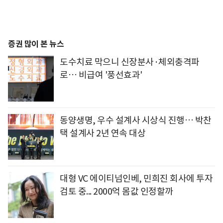
증권 많이 본 뉴스
도수치료 막으니 신장분사·체외충격파
로… 비급여 '풍선효과'
동양생명, 우수 설계사 시상식 진행… 박찬
택 설계사 2년 연속 대상
대형 VC 에이티넘인베, 민희진 회사에 투자
검토 중... 2000억 몸값 인정할까