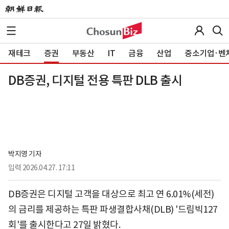
재테크
증권
부동산
IT
금융
산업
중소기업·벤
DB증권, 디지털 전용 특판 DLB 출시
박지영 기자
입력
2026.04.27. 17:11
DB증권은 디지털 고객을 대상으로 최고 연 6.01%(세전)
의 금리를 제공하는 특판 파생결합사채(DLB) '드림빅127
회'를 출시한다고 27일 밝혔다.