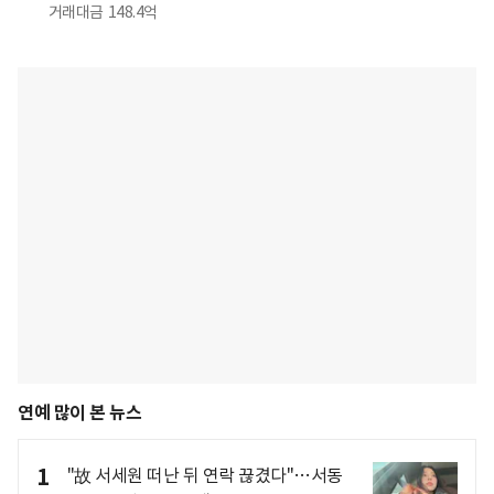
거래대금
148.4억
연예 많이 본 뉴스
1
"故 서세원 떠난 뒤 연락 끊겼다"…서동