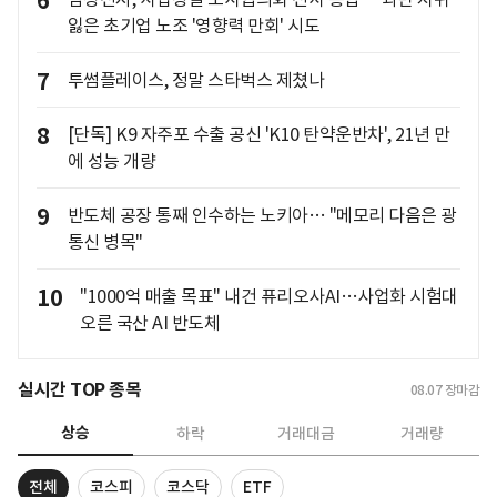
6
잃은 초기업 노조 '영향력 만회' 시도
7
투썸플레이스, 정말 스타벅스 제쳤나
8
[단독] K9 자주포 수출 공신 'K10 탄약운반차', 21년 만
에 성능 개량
9
반도체 공장 통째 인수하는 노키아… "메모리 다음은 광
통신 병목"
10
"1000억 매출 목표" 내건 퓨리오사AI…사업화 시험대
오른 국산 AI 반도체
실시간 TOP 종목
08.07
장마감
상승
하락
거래대금
거래량
전체
코스피
코스닥
ETF