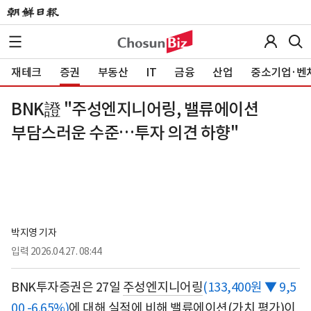
재테크
증권
부동산
IT
금융
산업
중소기업·벤
BNK證 "주성엔지니어링, 밸류에이션
부담스러운 수준…투자 의견 하향"
박지영 기자
입력
2026.04.27. 08:44
BNK투자증권은 27일
주성엔지니어링
(133,400원 ▼ 9,5
00 -6.65%)
에 대해 실적에 비해 밸류에이션(가치 평가)이