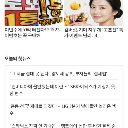
오늘의 핫뉴스
"그 세금 절대 못 낸다" 양도세 공포, 부자들의 '절세법'
"엔비디아에 올인했는데 이런…" SK하이닉스가 예상치 못
한 변수
'중동 천궁' 제대로 터졌다… LIG 2분기 벌어들인 놀라운 액
수
"스타벅스 진짜 안 가나?"… 탱크데이 논란 후 바뀐 결제 순