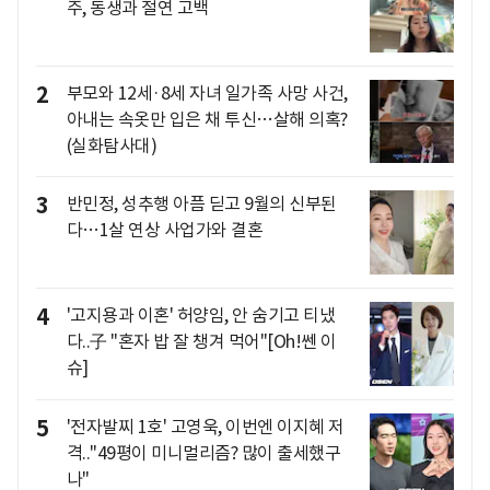
주, 동생과 절연 고백
2
부모와 12세·8세 자녀 일가족 사망 사건,
아내는 속옷만 입은 채 투신…살해 의혹?
(실화탐사대)
3
반민정, 성추행 아픔 딛고 9월의 신부된
다…1살 연상 사업가와 결혼
4
'고지용과 이혼' 허양임, 안 숨기고 티냈
다..子 "혼자 밥 잘 챙겨 먹어"[Oh!쎈 이
슈]
5
'전자발찌 1호' 고영욱, 이번엔 이지혜 저
격.."49평이 미니멀리즘? 많이 출세했구
나"