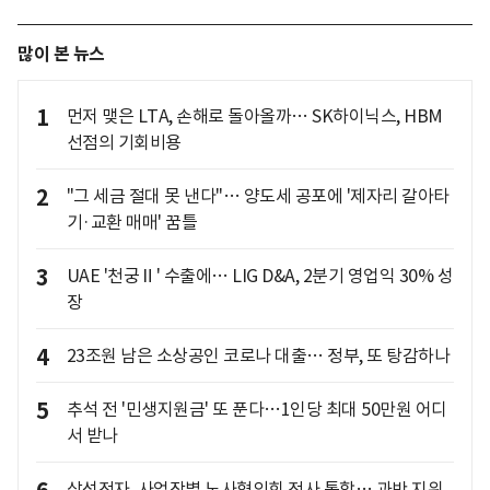
많이 본 뉴스
1
먼저 맺은 LTA, 손해로 돌아올까… SK하이닉스, HBM
선점의 기회비용
2
"그 세금 절대 못 낸다"… 양도세 공포에 '제자리 갈아타
기·교환 매매' 꿈틀
3
UAE '천궁Ⅱ' 수출에… LIG D&A, 2분기 영업익 30% 성
장
4
23조원 남은 소상공인 코로나 대출… 정부, 또 탕감하나
5
추석 전 '민생지원금' 또 푼다…1인당 최대 50만원 어디
서 받나
삼성전자, 사업장별 노사협의회 전사 통합… 과반 지위