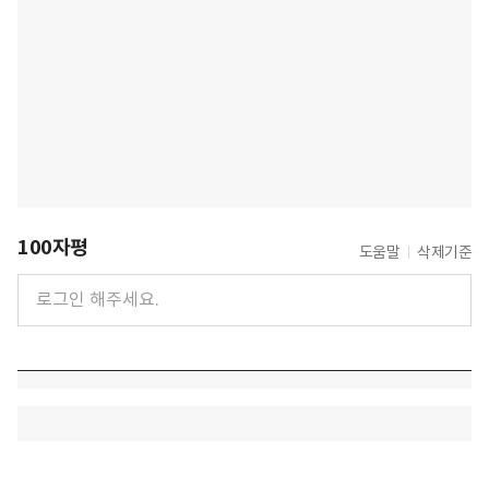
100자평
도움말
삭제기준