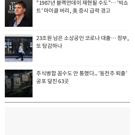
"1987년 블랙먼데이 재현될 수도"… '빅쇼
트' 마이클 버리, 美 증시 급락 경고
23조원 남은 소상공인 코로나 대출… 정부,
또 탕감하나
주식병합 꼼수도 안 통했다... '동전주 퇴출'
공포 덮친 63곳