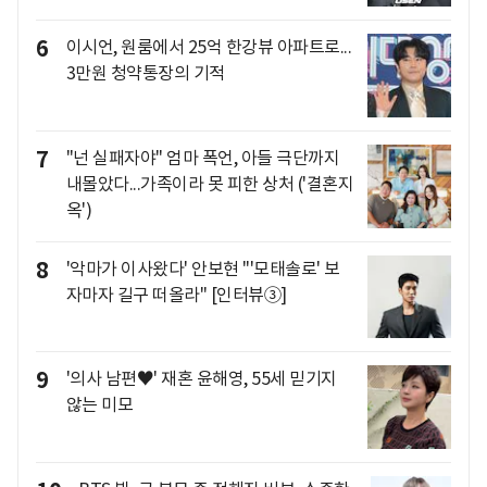
6
이시언, 원룸에서 25억 한강뷰 아파트로...
3만원 청약통장의 기적
7
"넌 실패자야" 엄마 폭언, 아들 극단까지
내몰았다...가족이라 못 피한 상처 ('결혼지
옥')
8
'악마가 이사왔다' 안보현 "'모태솔로' 보
자마자 길구 떠올라" [인터뷰③]
9
'의사 남편♥' 재혼 윤해영, 55세 믿기지
않는 미모