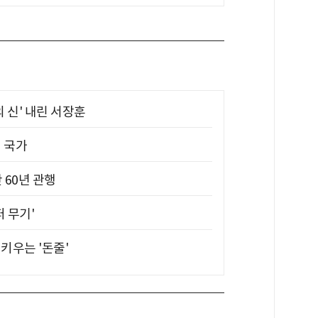
의 신' 내린 서장훈
진 국가
 60년 관행
퍼 무기'
키우는 '돈줄'