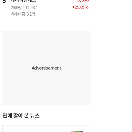
5
케이피엠테크
+
29.85
%
거래량
112,937
거래대금
6.1억
연예 많이 본 뉴스