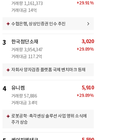
+
29.91
%
거래량
1,161,373
거래대금
14억
수협은행, 상상인증권 인수 추진
3,020
3
한국첨단소재
+
29.89
%
거래량
3,954,347
거래대금
117.2억
자회사 양자검증 플랫폼 국제 벤치마크 등재
5,910
4
유니켐
+
29.89
%
거래량
57,886
거래대금
3.4억
로봇공학·촉각센싱 솔루션 사업 영위 소식에
주가 상승
5,590