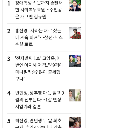
1
장애학생 속옷까지 손빨래
한 사회복무요원…주인공
은 개그맨 김규원
2
홍진경 "사라는 대로 샀는
데 계속 빠져"…삼전·닉스
손실 토로
3
'전자발찌 1호' 고영욱, 이
번엔 이지혜 저격.."49평이
미니멀리즘? 많이 출세했
구나"
4
반민정, 성추행 아픔 딛고 9
월의 신부된다…1살 연상
사업가와 결혼
5
박진영, 연년생 두 딸 최초
공개..수영장·놀이터 갖춘