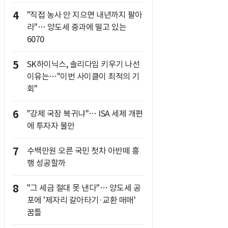
4
"직접 농사 안 지으면 내년까지 팔아
라"… 양도세 중과에 떨고 있는
6070
5
SK하이닉스, 솔리다임 키우기 나선
이유는…"이번 사이클이 최적의 기
회"
6
"강제 국장 복귀냐"… ISA 세제 개편
에 투자자 불만
7
수백만원 오른 국민 첫차 아반떼 흥
행 성공할까
8
"그 세금 절대 못 낸다"… 양도세 공
포에 '제자리 갈아타기·교환 매매'
꿈틀