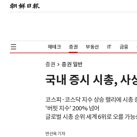
재테크
증권
부동산
IT
금융
증권
증권 일반
국내 증시 시총, 사상
코스피·코스닥 지수 상승 랠리에 시총 
'버핏 지수' 200% 넘어
글로벌 시총 순위 세계 6위로 오를 가능
연선옥 기자