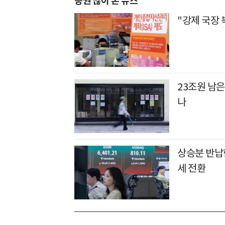
증권 많이 본 뉴스
"강제 국장 
23조원 남은
나
상승분 반납
세 전환