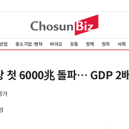
산업
중소기업·벤처
바이오
유통
정책
정치
사회
 첫 6000兆 돌파… GDP 2
증가
성