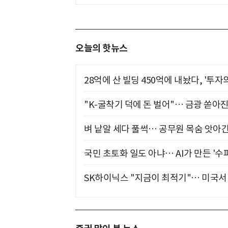
오늘의 핫뉴스
28억에 산 빌딩 450억에 내놨다, '투자
"K-굴착기 덕에 돈 벌어"… 금광 쏟아
벼 낱알 세다 풀썩… 공무원 목숨 앗아간
국민 초토화 일도 아냐… AI가 만든 '수
SK하이닉스 "지금이 최적기"… 미국서 