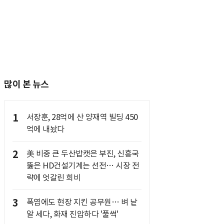
많이 본 뉴스
1
서장훈, 28억에 산 양재역 빌딩 450
억에 내놨다
2
美 비중 큰 두산밥캣은 부진, 신흥국
뚫은 HD건설기계는 선전… 시장 전
략에 엇갈린 희비
3
폭염에도 현장 지킨 공무원… 벼 낱
알 세다, 화재 진압하다 '풀썩'