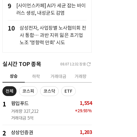
9
[사이언스카페] AI가 세균 잡는 바이
러스 생성, 내성균도 감염
10
삼성전자, 사업장별 노사협의회 전
사 통합… 과반 지위 잃은 초기업
노조 '영향력 만회' 시도
실시간 TOP 종목
08.07 12:32
장중
상승
하락
거래대금
거래량
전체
코스피
코스닥
ETF
1,554
1
윙입푸드
+
29.93
%
거래량
327,212
거래대금
5억
1,203
2
상상인증권