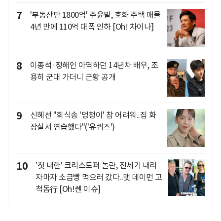
7
'부동산만 1800억' 주윤발, 호화 주택 매물
4년 만에 110억 대폭 인하 [Oh! 차이나]
8
이종석·정해인 아역하던 14년차 배우, 조
용히 군대 가더니 근황 공개
9
신혜선 "회식송 '멍청이' 참 어려워..집 화
장실서 연습했다"('유퀴즈')
10
'첫 내한' 크리스토퍼 놀란, 전세기 내리
자마자 소금빵 먹으러 갔다..맷 데이먼 고
척돔行 [Oh!쎈 이슈]