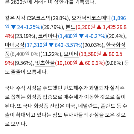
른 2600원에 거래되며 상한가를 기록했다.
같은 시각 CSA코스믹(29.8%),
오가닉티코스메틱
(1,896
원 ▼ 24 -1.25%)
(29.79%),
본느
(6,200원 ▲ 1,425 29.8
4%)
(23.19%),
코리아나
(1,480원 ▼ 4 -0.27%)
(20.4%),
마녀공장
(17,310원 ▼ 640 -3.57%)
(20.03%),
한국화장
품
(6,400원 0%)
(11.22%),
브이티
(13,580원 ▲ 80 0.5
9%)
(9.56%),
잇츠한불
(10,100원 ▲ 60 0.6%)
(9.06%) 등
도 줄줄이 오름세다.
국내 주식 시장을 주도했던 반도체주가 과열되자 실적주
로 꼽히는 화장품 업종으로 매수세가 이동한 것으로 풀이
된다. 또 국내 화장품 산업은 미국, 네덜란드, 폴란드 등 수
출이 확대되고 있다는 점도 투자자들의 관심을 모은 것으
로 보인다.