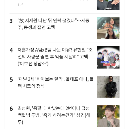
나"
3
"故 서세원 떠난 뒤 연락 끊겼다"…서동
주, 동생과 절연 고백
4
재혼가정 A팀xB팀 나눈 이유? 유현철 "조
선의 사랑꾼 출연 후 악플 시달려" 고백
('이호선 상담소')
5
'재벌 3세' 바이브는 달라.. 올데프 애니, 블
랙 시크의 정석
6
최성원, '응팔' 대박났는데 2번이나 급성
백혈병 투병.."죽게 하려는건가" 심경(해
투)