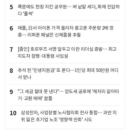
5
폭염에도 현장 지킨 공무원… 벼 낱알 세다, 화재 진압하
다 '풀썩'
6
애플, 日서 아이폰 가격 올리자 중고폰 주문량 2배 껑
충… 리퍼폰 패널은 신제품용 추월
7
[줌인] 호르무즈 서명 앞두고 이란 리더십 증발… 최고
지도자 잠행·대통령 사임설
8
추석 전 '민생지원금' 또 푼다…1인당 최대 50만원 어디
서 받나
9
"그 세금 절대 못 낸다"… 양도세 공포에 '제자리 갈아타
기·교환 매매' 꿈틀
10
삼성전자, 사업장별 노사협의회 전사 통합… 과반 지
위 잃은 초기업 노조 '영향력 만회' 시도