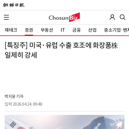
재테크
증권
부동산
IT
금융
산업
중소기업·벤
[특징주] 미국·유럽 수출 호조에 화장품株
일제히 강세
박지윤 기자
입력
2026.04.24. 09:48