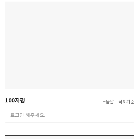
100자평
도움말
삭제기준