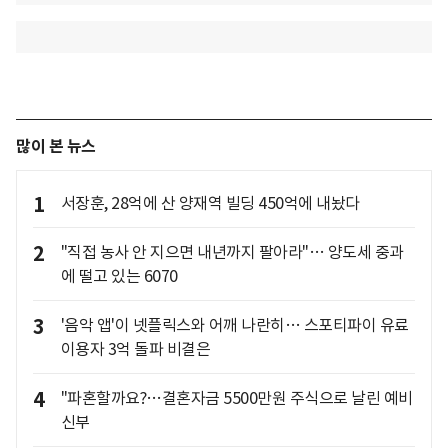
많이 본 뉴스
1
서장훈, 28억에 산 양재역 빌딩 450억에 내놨다
2
"직접 농사 안 지으면 내년까지 팔아라"… 양도세 중과
에 떨고 있는 6070
3
'음악 앱'이 넷플릭스와 어깨 나란히… 스포티파이 유료
이용자 3억 돌파 비결은
4
"파혼할까요?…결혼자금 5500만원 주식으로 날린 예비
신부