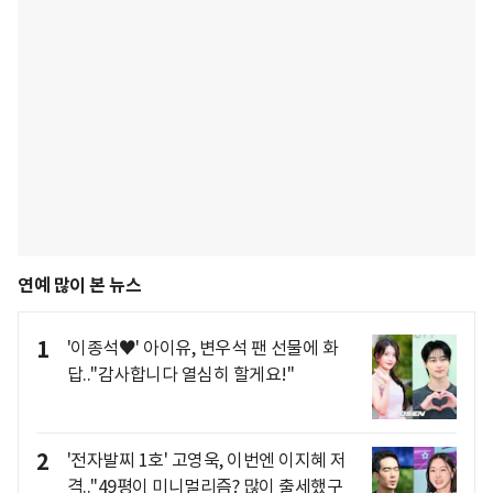
연예 많이 본 뉴스
1
'이종석♥' 아이유, 변우석 팬 선물에 화
답.."감사합니다 열심히 할게요!"
2
'전자발찌 1호' 고영욱, 이번엔 이지혜 저
격.."49평이 미니멀리즘? 많이 출세했구