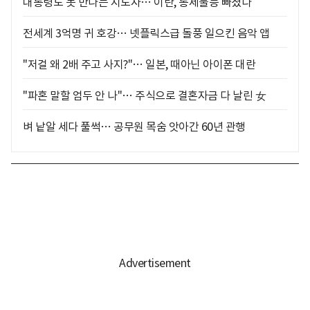
대통령도 못 만나는 지도자… 이란, 통제불능 빠졌다
전세계 3억명 귀 호강… 넷플릭스급 돌풍 일으킨 음악 앱
"저걸 왜 2배 주고 사지?"… 일본, 때아닌 아이폰 대란
"파혼 말할 엄두 안 나"… 주식으로 결혼자금 다 날린 女
벼 낱알 세다 풀썩… 공무원 목숨 앗아간 60년 관행