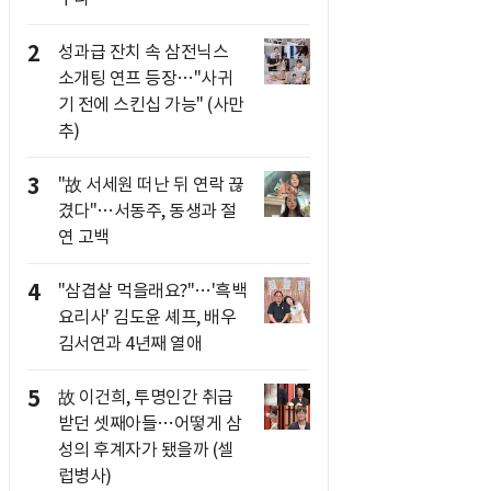
2
성과급 잔치 속 삼전닉스
소개팅 연프 등장…"사귀
기 전에 스킨십 가능" (사만
추)
3
"故 서세원 떠난 뒤 연락 끊
겼다"…서동주, 동생과 절
연 고백
4
"삼겹살 먹을래요?"…'흑백
요리사' 김도윤 셰프, 배우
김서연과 4년째 열애
5
故 이건희, 투명인간 취급
받던 셋째아들…어떻게 삼
성의 후계자가 됐을까 (셀
럽병사)