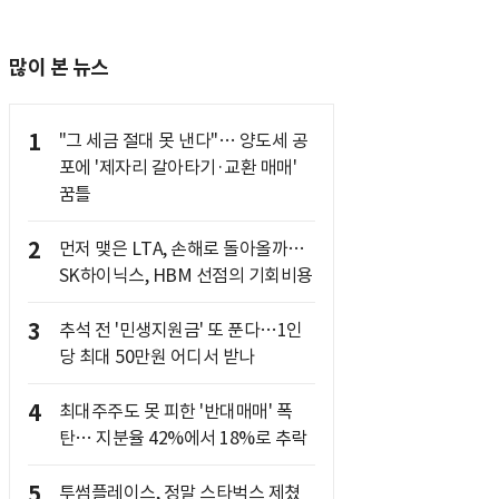
많이 본 뉴스
1
"그 세금 절대 못 낸다"… 양도세 공
포에 '제자리 갈아타기·교환 매매'
꿈틀
2
먼저 맺은 LTA, 손해로 돌아올까…
SK하이닉스, HBM 선점의 기회비용
3
추석 전 '민생지원금' 또 푼다…1인
당 최대 50만원 어디서 받나
4
최대주주도 못 피한 '반대매매' 폭
탄… 지분율 42%에서 18%로 추락
5
투썸플레이스, 정말 스타벅스 제쳤