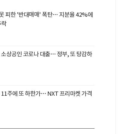
 피한 '반대매매' 폭탄… 지분율 42%에
추락
 소상공인 코로나 대출… 정부, 또 탕감하
11주에 또 하한가… NXT 프리마켓 가격