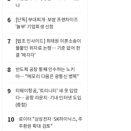
나
6
[단독] 부대찌개·보쌈 프랜차이즈
'놀부' 기업회생 신청
7
[법조 인사이드] 최태원 이혼소송이
불붙인 위자료 논쟁… 기준 없어 판
결 '제각각'
8
반도체 공장 통째 인수하는 노키
아… "메모리 다음은 광통신 병목"
9
티웨이항공, '트리니티' 새 옷 입었
다… 공항 라운지·기내 인터넷 도입
(종합)
10
로이터 "삼성전자·SK하이닉스, 주
주환원 확대 검토"