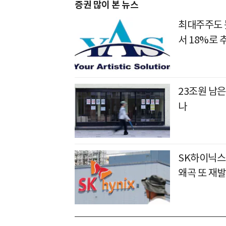
증권 많이 본 뉴스
최대주주도 못
서 18%로 
23조원 남은
나
SK하이닉스 
왜곡 또 재발