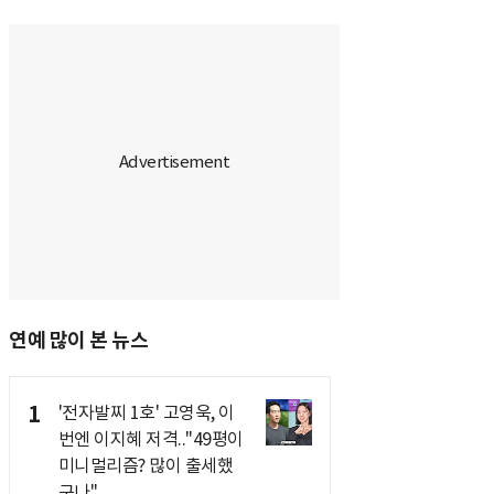
연예 많이 본 뉴스
1
'전자발찌 1호' 고영욱, 이
번엔 이지혜 저격.."49평이
미니멀리즘? 많이 출세했
구나"