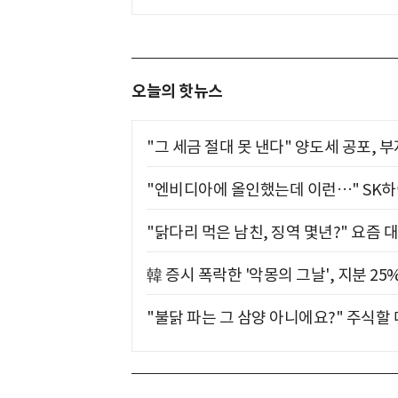
오늘의 핫뉴스
"그 세금 절대 못 낸다" 양도세 공포, 
"엔비디아에 올인했는데 이런…" SK
"닭다리 먹은 남친, 징역 몇년?" 요즘 
韓 증시 폭락한 '악몽의 그날', 지분 2
"불닭 파는 그 삼양 아니에요?" 주식할