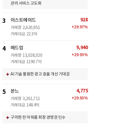
관리 서비스 고도화
928
3
이스트에이드
+
29.97
%
거래량
2,620,951
거래대금
22.3억
9,940
4
매드업
+
29.93
%
거래량
13,028,020
거래대금
1190.7억
AI 기술 활용한 광고 효율 개선 기대감
4,775
5
본느
+
29.93
%
거래량
3,261,711
거래대금
148.4억
구미현 전 아워홈 회장 경영권 인수