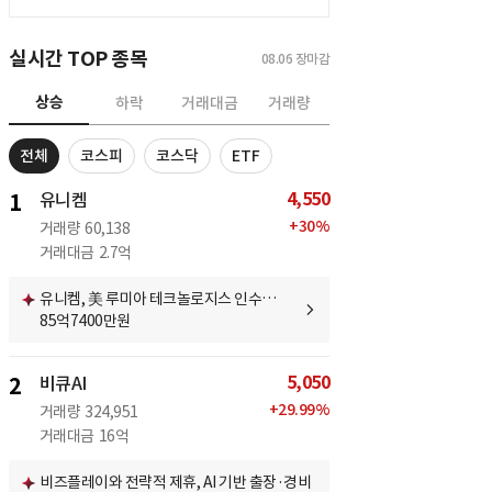
실시간 TOP 종목
08.06
장마감
상승
하락
거래대금
거래량
전체
코스피
코스닥
ETF
4,550
1
유니켐
+
30
%
거래량
60,138
거래대금
2.7억
유니켐, 美 루미아 테크놀로지스 인수…
85억7400만원
5,050
2
비큐AI
+
29.99
%
거래량
324,951
거래대금
16억
비즈플레이와 전략적 제휴, AI 기반 출장·경비