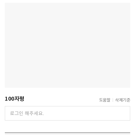
100자평
도움말
삭제기준