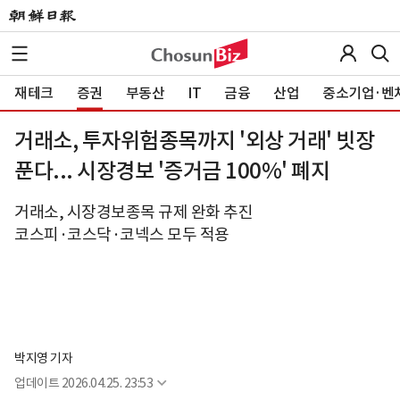
재테크
증권
부동산
IT
금융
산업
중소기업·벤
거래소, 투자위험종목까지 '외상 거래' 빗장
푼다... 시장경보 '증거금 100%' 폐지
거래소, 시장경보종목 규제 완화 추진
코스피·코스닥·코넥스 모두 적용
박지영 기자
업데이트
2026.04.25. 23:53