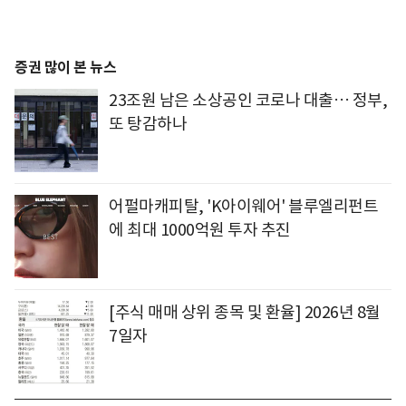
증권 많이 본 뉴스
23조원 남은 소상공인 코로나 대출… 정부,
또 탕감하나
어펄마캐피탈, 'K아이웨어' 블루엘리펀트
에 최대 1000억원 투자 추진
[주식 매매 상위 종목 및 환율] 2026년 8월
7일자