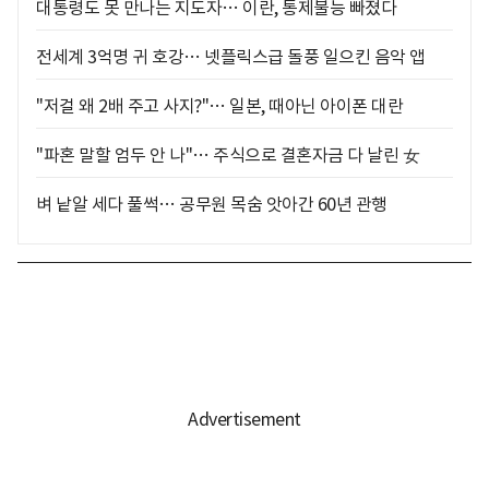
대통령도 못 만나는 지도자… 이란, 통제불능 빠졌다
전세계 3억명 귀 호강… 넷플릭스급 돌풍 일으킨 음악 앱
"저걸 왜 2배 주고 사지?"… 일본, 때아닌 아이폰 대란
"파혼 말할 엄두 안 나"… 주식으로 결혼자금 다 날린 女
벼 낱알 세다 풀썩… 공무원 목숨 앗아간 60년 관행