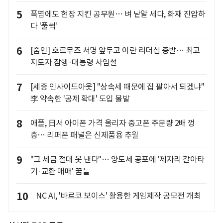
5
폭염에도 현장 지킨 공무원… 벼 낱알 세다, 화재 진압하
다 '풀썩'
6
[줌인] 호르무즈 서명 앞두고 이란 리더십 증발… 최고
지도자 잠행·대통령 사임설
7
[세종 인사이드아웃] "상속세 때문에 집 팔아서 되겠냐"
李 약속한 '공제 확대' 도입 불발
8
애플, 日서 아이폰 가격 올리자 중고폰 주문량 2배 껑
충… 리퍼폰 패널은 신제품용 추월
9
"그 세금 절대 못 낸다"… 양도세 공포에 '제자리 갈아타
기·교환 매매' 꿈틀
10
NC AI, '바르코 보이스' 활용한 게임제작 공모전 개최