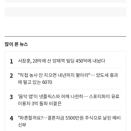
많이 본 뉴스
1
서장훈, 28억에 산 양재역 빌딩 450억에 내놨다
2
"직접 농사 안 지으면 내년까지 팔아라"… 양도세 중과
에 떨고 있는 6070
3
'음악 앱'이 넷플릭스와 어깨 나란히… 스포티파이 유료
이용자 3억 돌파 비결은
4
"파혼할까요?…결혼자금 5500만원 주식으로 날린 예비
신부