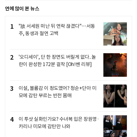
연예 많이 본 뉴스
1
"故 서세원 떠난 뒤 연락 끊겼다"…서동
주, 동생과 절연 고백
2
'오디세이', 단 한 장면도 버릴게 없다..놀
란이 완성한 172분 걸작 [Oh!쎈 리뷰]
3
이설, 볼륨감 이 정도였어? 청순+단아 미
모에 감탄 부르는 반전 몸매
4
이 투샷 실화인가요? 수녀복 입은 장원영·
카리나 미모에 감탄만 나와