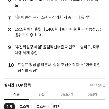
6
도
7
"美 이란전 무기 소진… 장기화 시 중·러에 유리"
8
1555원까지 올랐다 1400원대로 내린 환율… 변동성, 금
융위기 이후 최고
9
'추진위원장 해임' 올림픽선수촌 재건축… 송파구, 직무
대행 체제 승인
10
트럼프 장남 前약혼녀, 삼성 조선소 찾아… "한국 장인
정신의 상징"
실시간 TOP 종목
08.09
장마감
상승
하락
거래대금
거래량
전체
코스피
코스닥
ETF