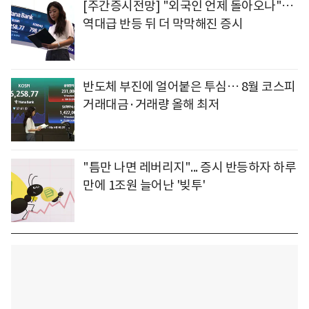
[주간증시전망] "외국인 언제 돌아오나"…
역대급 반등 뒤 더 막막해진 증시
반도체 부진에 얼어붙은 투심… 8월 코스피
거래대금·거래량 올해 최저
"틈만 나면 레버리지"... 증시 반등하자 하루
만에 1조원 늘어난 '빚투'