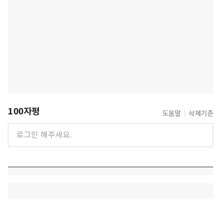
100자평
도움말
삭제기준