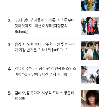
2
'50대 맞아?' 샤를리즈 테론, 시스루부터
컷아웃까지...패션 아우라[지형준의
Behind]
3
송강·이도현 보다 남주혁…전역 후 복귀
가 가장 반가운 스타 1위 [★POLL]
4
악뮤 이수현, '김성주子' 김민국과 스위스
여행 "첫 만남에 2시간 넘게 기다렸다"
5
김혜수, 잠옷마저 시상식 드레스 방불케
할 몸매