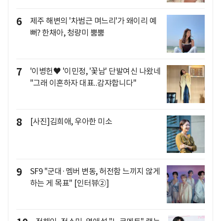
6
제주 해변의 '차범근 며느리'가 왜이리 예
뻐? 한채아, 청량미 뿜뿜
7
'이병헌♥ '이민정, '꽃남' 단발여신 나왔네
"그래 이혼하자 대표..감쟈합니다"
8
[사진]김희애, 우아한 미소
9
SF9 "군대·멤버 변동, 허전함 느끼지 않게
하는 게 목표" [인터뷰②]