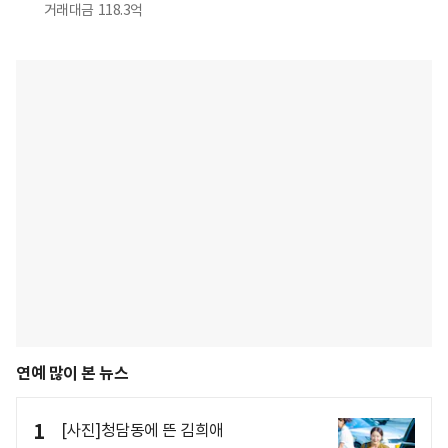
거래대금
118.3억
연예 많이 본 뉴스
1
[사진]청담동에 뜬 김희애