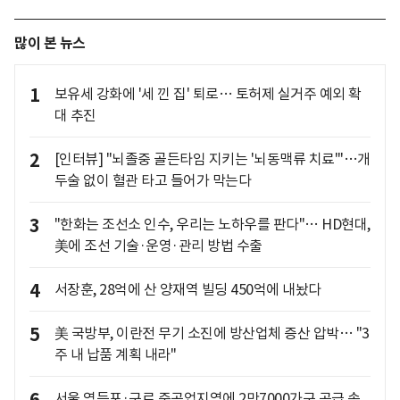
많이 본 뉴스
1
보유세 강화에 '세 낀 집' 퇴로… 토허제 실거주 예외 확
대 추진
2
[인터뷰] "뇌졸중 골든타임 지키는 '뇌동맥류 치료'"…개
두술 없이 혈관 타고 들어가 막는다
3
"한화는 조선소 인수, 우리는 노하우를 판다"… HD현대,
美에 조선 기술·운영·관리 방법 수출
4
서장훈, 28억에 산 양재역 빌딩 450억에 내놨다
5
美 국방부, 이란전 무기 소진에 방산업체 증산 압박… "3
주 내 납품 계획 내라"
서울 영등포·구로 준공업지역에 2만7000가구 공급 속