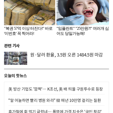
관련 기사
원·달러 환율, 3.5원 오른 1484.5원 마감
오늘의 핫뉴스
美 방산 기업도 '깜짝'… K조선, 美 배 띄울 구원투수로 등장
"말 어눌하면 빨리 병원 와라" 韓 매년 10만명 걸리는 질환
휴가철에 회 먹기 글렀네… 폭염에 가격 치솟은 '국민 횟감'