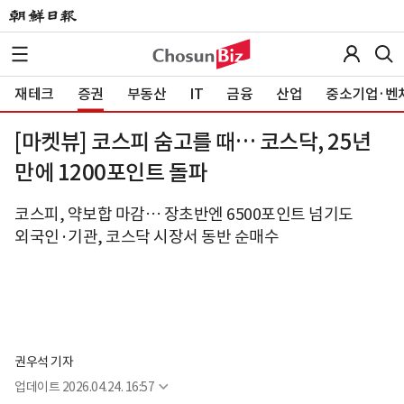
재테크
증권
부동산
IT
금융
산업
중소기업·벤
[마켓뷰] 코스피 숨고를 때… 코스닥, 25년
만에 1200포인트 돌파
코스피, 약보합 마감… 장초반엔 6500포인트 넘기도
외국인·기관, 코스닥 시장서 동반 순매수
권우석 기자
업데이트
2026.04.24. 16:57