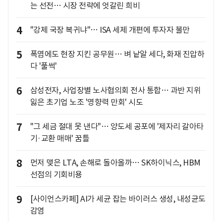
는 선전… 시장 전략에 엇갈린 희비
4
"강제 국장 복귀냐"… ISA 세제 개편에 투자자 불만
5
폭염에도 현장 지킨 공무원… 벼 낱알 세다, 화재 진압하
다 '풀썩'
6
삼성전자, 사업장별 노사협의회 전사 통합… 과반 지위
잃은 초기업 노조 '영향력 만회' 시도
7
"그 세금 절대 못 낸다"… 양도세 공포에 '제자리 갈아타
기·교환 매매' 꿈틀
8
먼저 맺은 LTA, 손해로 돌아올까… SK하이닉스, HBM
선점의 기회비용
9
[사이언스카페] AI가 세균 잡는 바이러스 생성, 내성균도
감염