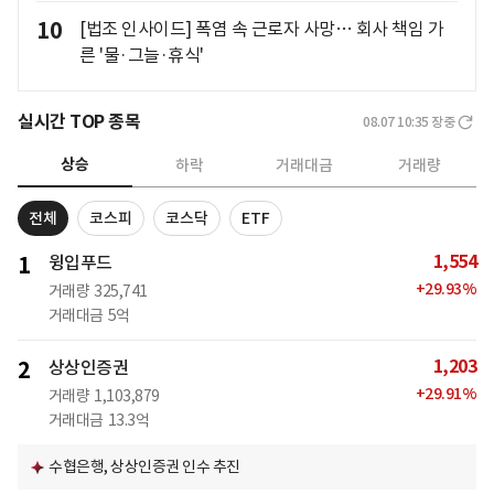
10
[법조 인사이드] 폭염 속 근로자 사망… 회사 책임 가
른 '물·그늘·휴식'
실시간 TOP 종목
08.07 10:35
장중
상승
하락
거래대금
거래량
전체
코스피
코스닥
ETF
1,554
1
윙입푸드
+
29.93
%
거래량
325,741
거래대금
5억
1,203
2
상상인증권
+
29.91
%
거래량
1,103,879
거래대금
13.3억
수협은행, 상상인증권 인수 추진