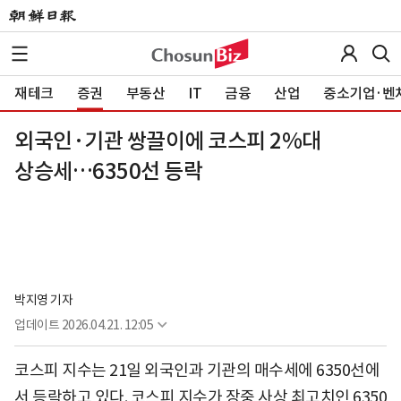
재테크
증권
부동산
IT
금융
산업
중소기업·벤
외국인·기관 쌍끌이에 코스피 2%대
상승세…6350선 등락
박지영 기자
업데이트
2026.04.21. 12:05
코스피 지수는 21일 외국인과 기관의 매수세에 6350선에
서 등락하고 있다. 코스피 지수가 장중 사상 최고치인 6350