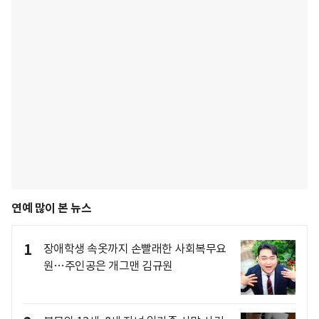
연예 많이 본 뉴스
1
장애학생 속옷까지 손빨래한 사회복무요
원…주인공은 개그맨 김규원