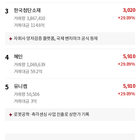
3,020
3
한국첨단소재
+
29.89
%
거래량
3,867,410
거래대금
114.6억
자회사 양자검증 플랫폼, 국제 벤치마크 공식 등재
5,910
4
혜인
+
29.89
%
거래량
1,069,639
거래대금
59.2억
5,910
5
유니켐
+
29.89
%
거래량
50,506
거래대금
3억
로봇공학·촉각센싱 사업 진출로 상한가 기록