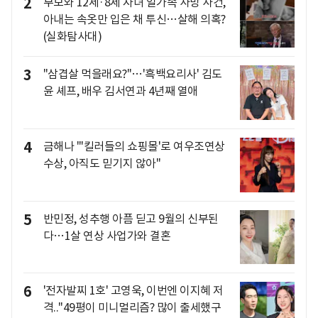
2
부모와 12세·8세 자녀 일가족 사망 사건,
아내는 속옷만 입은 채 투신…살해 의혹?
(실화탐사대)
3
"삼겹살 먹을래요?"…'흑백요리사' 김도
윤 셰프, 배우 김서연과 4년째 열애
4
금해나 "'킬러들의 쇼핑몰'로 여우조연상
수상, 아직도 믿기지 않아"
5
반민정, 성추행 아픔 딛고 9월의 신부된
다…1살 연상 사업가와 결혼
6
'전자발찌 1호' 고영욱, 이번엔 이지혜 저
격.."49평이 미니멀리즘? 많이 출세했구