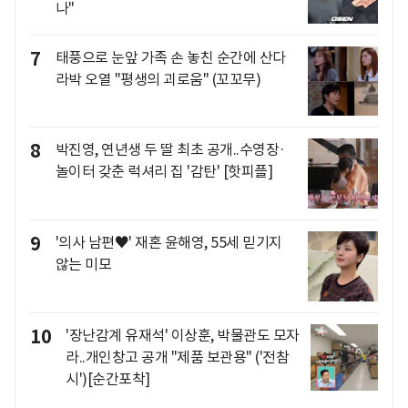
나"
7
태풍으로 눈앞 가족 손 놓친 순간에 산다
라박 오열 "평생의 괴로움" (꼬꼬무)
8
박진영, 연년생 두 딸 최초 공개..수영장·
놀이터 갖춘 럭셔리 집 '감탄' [핫피플]
9
'의사 남편♥' 재혼 윤해영, 55세 믿기지
않는 미모
10
'장난감계 유재석' 이상훈, 박물관도 모자
라..개인창고 공개 "제품 보관용" ('전참
시')[순간포착]