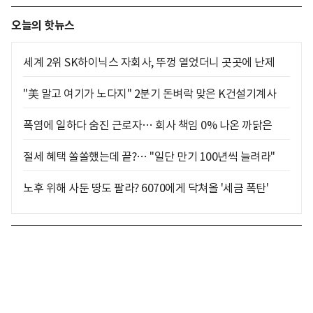
오늘의 핫뉴스
세계 2위 SK하이닉스 자회사, 뚜껑 열었더니 곳곳에 난제
"美 말고 여기가 노다지" 2분기 돈벼락 맞은 K건설기계사
폭염에 일하다 숨진 근로자… 회사 책임 0% 나온 까닭은
절세 혜택 쏠쏠했는데 끝?… "일단 만기 100년씩 늘려라"
노후 위해 사둔 땅도 팔라? 6070에게 닥쳐올 '세금 폭탄'