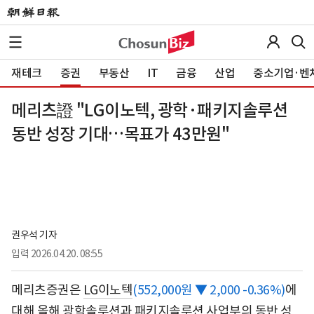
재테크
증권
부동산
IT
금융
산업
중소기업·벤
메리츠證 "LG이노텍, 광학·패키지솔루션
동반 성장 기대…목표가 43만원"
권우석 기자
입력
2026.04.20. 08:55
메리츠증권은
LG이노텍
(552,000원 ▼ 2,000 -0.36%)
에
대해 올해 광학솔루션과 패키지솔루션 사업부의 동반 성