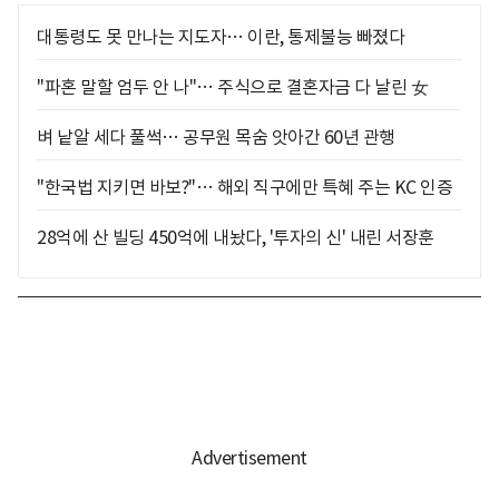
대통령도 못 만나는 지도자… 이란, 통제불능 빠졌다
"파혼 말할 엄두 안 나"… 주식으로 결혼자금 다 날린 女
벼 낱알 세다 풀썩… 공무원 목숨 앗아간 60년 관행
"한국법 지키면 바보?"… 해외 직구에만 특혜 주는 KC 인증
28억에 산 빌딩 450억에 내놨다, '투자의 신' 내린 서장훈