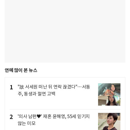
연예 많이 본 뉴스
1
"故 서세원 떠난 뒤 연락 끊겼다"…서동
주, 동생과 절연 고백
2
'의사 남편♥' 재혼 윤해영, 55세 믿기지
않는 미모