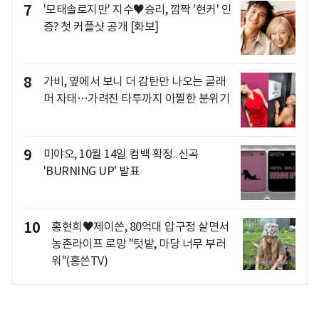
7
'모태솔로지만' 지수♥승리, 깜짝 '현커' 인
증? 첫 커플샷 공개 [화보]
8
가비, 옆에서 보니 더 감탄만 나오는 글래
머 자태…가려진 타투까지 아찔한 분위기
9
미야오, 10월 14일 컴백 확정..신곡
'BURNING UP' 발표
10
홍현희♥제이쓴, 80억대 압구정 살면서
농촌라이프 로망 "텃밭, 마당 너무 부러
워"(홍쓴TV)