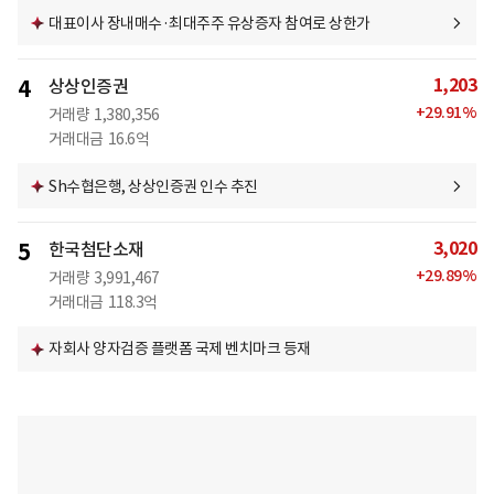
대표이사 장내매수·최대주주 유상증자 참여로 상한가
1,203
4
상상인증권
+
29.91
%
거래량
1,380,356
거래대금
16.6억
Sh수협은행, 상상인증권 인수 추진
3,020
5
한국첨단소재
+
29.89
%
거래량
3,991,467
거래대금
118.3억
자회사 양자검증 플랫폼 국제 벤치마크 등재