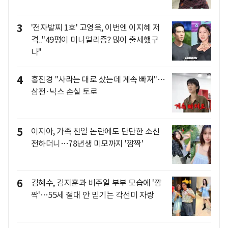
3
'전자발찌 1호' 고영욱, 이번엔 이지혜 저
격.."49평이 미니멀리즘? 많이 출세했구
나"
4
홍진경 "사라는 대로 샀는데 계속 빠져"…
삼전·닉스 손실 토로
5
이지아, 가족 친일 논란에도 단단한 소신
전하더니…78년생 미모까지 '깜짝'
6
김혜수, 김지훈과 비주얼 부부 모습에 '깜
짝'…55세 절대 안 믿기는 각선미 자랑