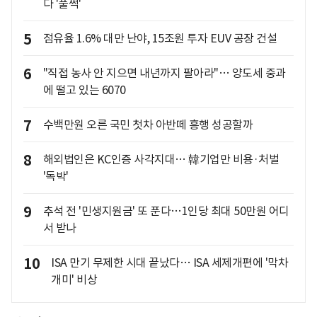
다 '풀썩'
5
점유율 1.6% 대만 난야, 15조원 투자 EUV 공장 건설
6
"직접 농사 안 지으면 내년까지 팔아라"… 양도세 중과
에 떨고 있는 6070
7
수백만원 오른 국민 첫차 아반떼 흥행 성공할까
8
해외법인은 KC인증 사각지대… 韓기업만 비용·처벌
'독박'
9
추석 전 '민생지원금' 또 푼다…1인당 최대 50만원 어디
서 받나
10
ISA 만기 무제한 시대 끝났다… ISA 세제개편에 '막차
개미' 비상