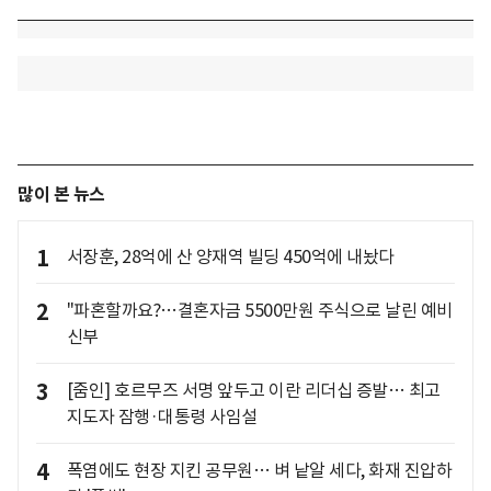
많이 본 뉴스
1
서장훈, 28억에 산 양재역 빌딩 450억에 내놨다
2
"파혼할까요?…결혼자금 5500만원 주식으로 날린 예비
신부
3
[줌인] 호르무즈 서명 앞두고 이란 리더십 증발… 최고
지도자 잠행·대통령 사임설
4
폭염에도 현장 지킨 공무원… 벼 낱알 세다, 화재 진압하