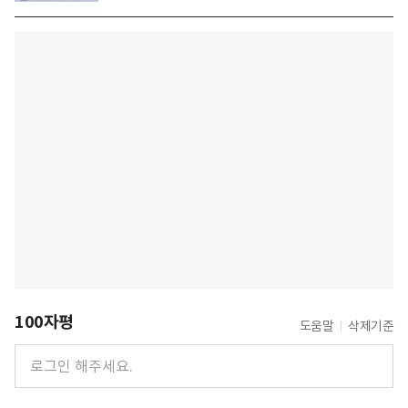
100자평
도움말
삭제기준