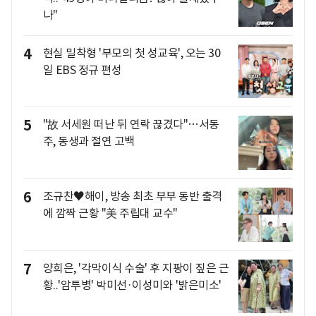
나"
4
현실 밀착형 '부모의 첫 성교육', 오는 30
일 EBS 정규 편성
5
"故 서세원 떠난 뒤 연락 끊겼다"…서동
주, 동생과 절연 고백
6
조규찬♥해이, 방송 최초 부부 동반 출격
에 깜짝 근황 "美 주립대 교수"
7
양희은, '각막이식 수술' 후 지팡이 짚은 근
황..'암투병' 박미선·이성미와 '밝은미소'