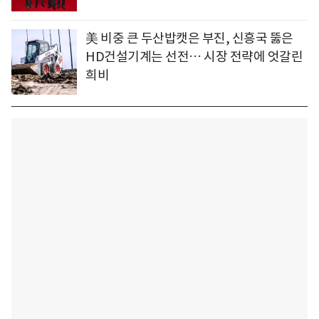
美 비중 큰 두산밥캣은 부진, 신흥국 뚫은
HD건설기계는 선전… 시장 전략에 엇갈린
희비