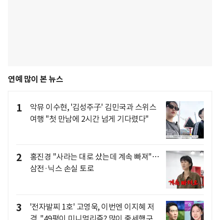
연예 많이 본 뉴스
1
악뮤 이수현, '김성주子' 김민국과 스위스
여행 "첫 만남에 2시간 넘게 기다렸다"
2
홍진경 "사라는 대로 샀는데 계속 빠져"…
삼전·닉스 손실 토로
3
'전자발찌 1호' 고영욱, 이번엔 이지혜 저
격.."49평이 미니멀리즘? 많이 출세했구