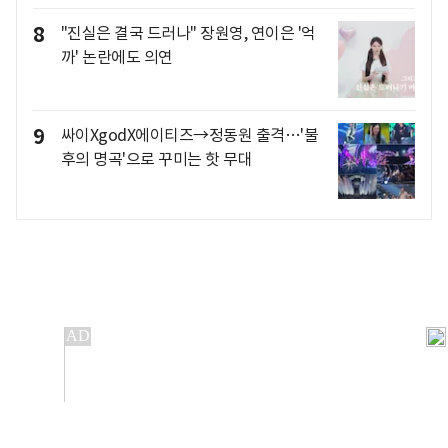
8
"진실은 결국 드러나" 장원영, 연이은 '억
까' 논란에도 의연
9
싸이XgodX에이티즈→정동원 출격…'불
후의 명곡'으로 꾸미는 핫 무대
개인정보처리방침
앱설치(Android)
본 사이트의 주가 시세정보는 정보 제공 목적이며, 오류가