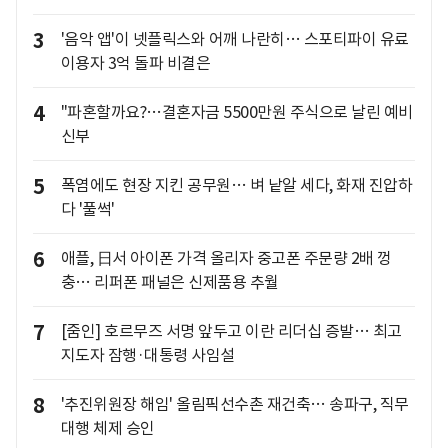
3
'음악 앱'이 넷플릭스와 어깨 나란히… 스포티파이 유료
이용자 3억 돌파 비결은
4
"파혼할까요?…결혼자금 5500만원 주식으로 날린 예비
신부
5
폭염에도 현장 지킨 공무원… 벼 낱알 세다, 화재 진압하
다 '풀썩'
6
애플, 日서 아이폰 가격 올리자 중고폰 주문량 2배 껑
충… 리퍼폰 패널은 신제품용 추월
7
[줌인] 호르무즈 서명 앞두고 이란 리더십 증발… 최고
지도자 잠행·대통령 사임설
8
'추진위원장 해임' 올림픽선수촌 재건축… 송파구, 직무
대행 체제 승인