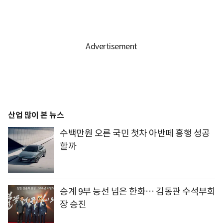
산업 많이 본 뉴스
수백만원 오른 국민 첫차 아반떼 흥행 성공
할까
승계 9부 능선 넘은 한화… 김동관 수석부회
장 승진