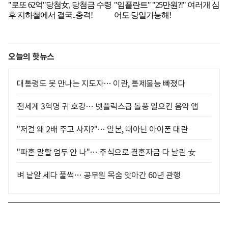
오늘의 핫뉴스
대통령도 못 만나는 지도자… 이란, 통제불능 빠졌다
전세계 3억명 귀 호강… 넷플릭스급 돌풍 일으킨 음악 앱
"저걸 왜 2배 주고 사지?"… 일본, 때아닌 아이폰 대란
"파혼 말할 엄두 안 나"… 주식으로 결혼자금 다 날린 女
벼 낱알 세다 풀썩… 공무원 목숨 앗아간 60년 관행