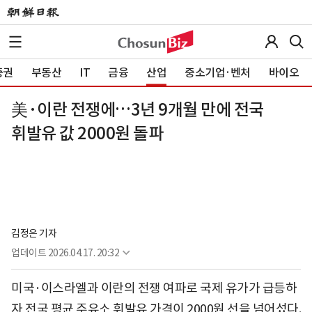
증권
부동산
IT
금융
산업
중소기업·벤처
바이오
美·이란 전쟁에…3년 9개월 만에 전국
휘발유 값 2000원 돌파
김정은 기자
업데이트
2026.04.17. 20:32
미국·이스라엘과 이란의 전쟁 여파로 국제 유가가 급등하
자 전국 평균 주유소 휘발유 가격이 2000원 선을 넘어섰다.