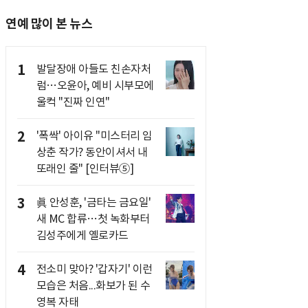
연예 많이 본 뉴스
1
발달장애 아들도 친손자처
럼…오윤아, 예비 시부모에
울컥 "진짜 인연"
2
'폭싹' 아이유 "미스터리 임
상춘 작가? 동안이셔서 내
또래인 줄" [인터뷰⑤]
3
眞 안성훈, '금타는 금요일'
새 MC 합류…첫 녹화부터
김성주에게 옐로카드
4
전소미 맞아? '갑자기' 이런
모습은 처음...화보가 된 수
영복 자태