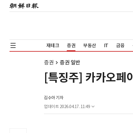
재테크
증권
부동산
IT
금융
증권
증권 일반
[특징주] 카카오페이
김수아 기자
업데이트
2026.04.17. 11:49