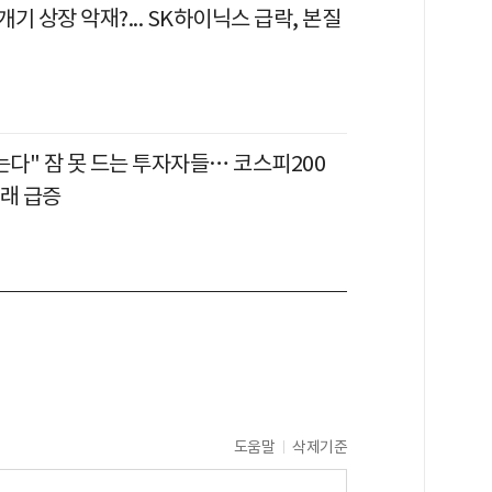
기 상장 악재?... SK하이닉스 급락, 본질
는다" 잠 못 드는 투자자들… 코스피200
거래 급증
도움말
삭제기준