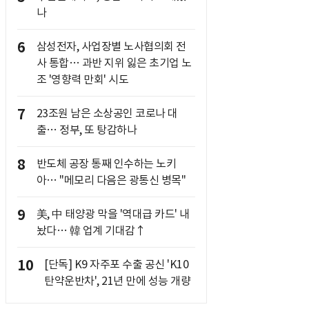
나
6
삼성전자, 사업장별 노사협의회 전
사 통합… 과반 지위 잃은 초기업 노
조 '영향력 만회' 시도
7
23조원 남은 소상공인 코로나 대
출… 정부, 또 탕감하나
8
반도체 공장 통째 인수하는 노키
아… "메모리 다음은 광통신 병목"
9
美, 中 태양광 막을 '역대급 카드' 내
놨다… 韓 업계 기대감↑
10
[단독] K9 자주포 수출 공신 'K10
탄약운반차', 21년 만에 성능 개량