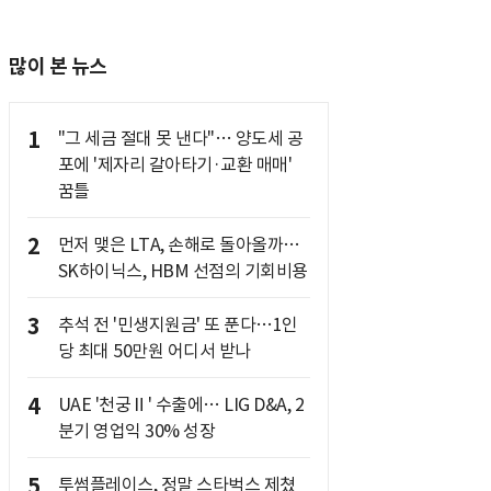
많이 본 뉴스
1
"그 세금 절대 못 낸다"… 양도세 공
포에 '제자리 갈아타기·교환 매매'
꿈틀
2
먼저 맺은 LTA, 손해로 돌아올까…
SK하이닉스, HBM 선점의 기회비용
3
추석 전 '민생지원금' 또 푼다…1인
당 최대 50만원 어디서 받나
4
UAE '천궁Ⅱ' 수출에… LIG D&A, 2
분기 영업익 30% 성장
5
투썸플레이스, 정말 스타벅스 제쳤