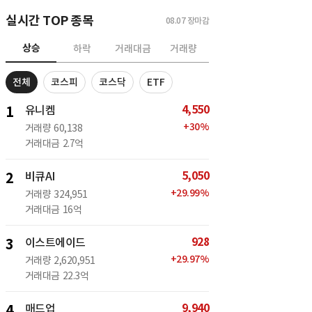
실시간 TOP 종목
08.07
장마감
상승
하락
거래대금
거래량
전체
코스피
코스닥
ETF
4,550
1
유니켐
+
30
%
거래량
60,138
거래대금
2.7억
5,050
2
비큐AI
+
29.99
%
거래량
324,951
거래대금
16억
928
3
이스트에이드
+
29.97
%
거래량
2,620,951
거래대금
22.3억
9,940
4
매드업