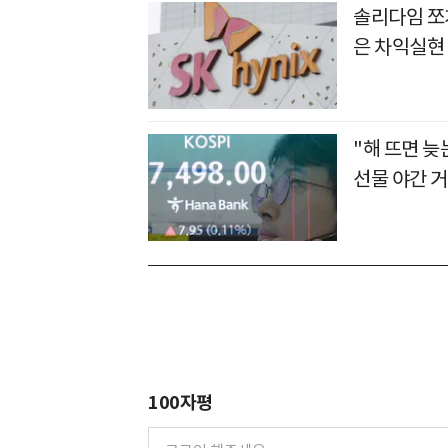
솔리다임 쪼개
은 차익실현
"해 뜨면 늦
선물 야간 
100자평