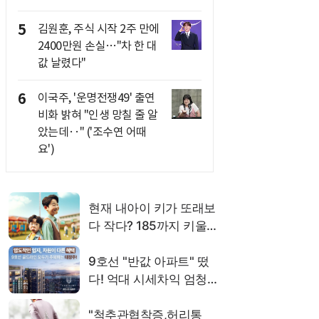
5
김원훈, 주식 시작 2주 만에
2400만원 손실…"차 한 대
값 날렸다"
6
이국주, '운명전쟁49' 출연
비화 밝혀 "인생 망칠 줄 알
았는데‥" ('조수연 어때
요')