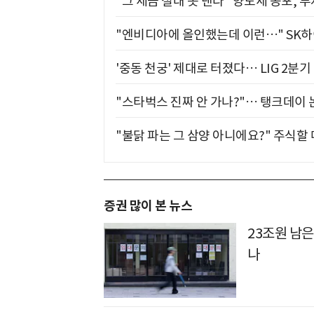
"그 세금 절대 못 낸다" 양도세 공포, 
"엔비디아에 올인했는데 이런…" SK
'중동 천궁' 제대로 터졌다… LIG 2분
"스타벅스 진짜 안 가나?"… 탱크데이 
"불닭 파는 그 삼양 아니에요?" 주식할
증권 많이 본 뉴스
23조원 남은
나