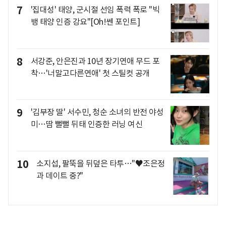
7
'집대성' 태양, 군시절 선임 폭력 폭로 "빅
뱅 태양 인증 강요"[Oh!쎈 포인트]
8
서강준, 안은진과 10년 장기연애 무드 포
착…'너말고다른연애' 첫 스틸컷 공개
9
'김부장 딸' 서수민, 청순 소녀의 반전 야성
미…땀 뻘뻘 뒤태 인증한 러닝 여신
10
소지섭, 팔뚝을 뒤덮은 타투…"♥조은정
과 데이트 중?"