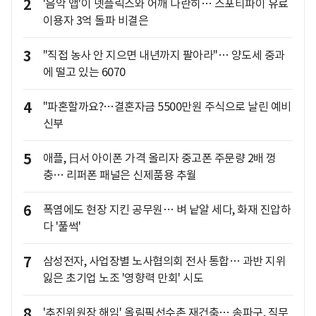
2
'음악 앱'이 넷플릭스와 어깨 나란히… 스포티파이 유료
이용자 3억 돌파 비결은
3
"직접 농사 안 지으면 내년까지 팔아라"… 양도세 중과
에 떨고 있는 6070
4
"파혼할까요?…결혼자금 5500만원 주식으로 날린 예비
신부
5
애플, 日서 아이폰 가격 올리자 중고폰 주문량 2배 껑
충… 리퍼폰 패널은 신제품용 추월
6
폭염에도 현장 지킨 공무원… 벼 낱알 세다, 화재 진압하
다 '풀썩'
7
삼성전자, 사업장별 노사협의회 전사 통합… 과반 지위
잃은 초기업 노조 '영향력 만회' 시도
8
'추진위원장 해임' 올림픽선수촌 재건축… 송파구, 직무