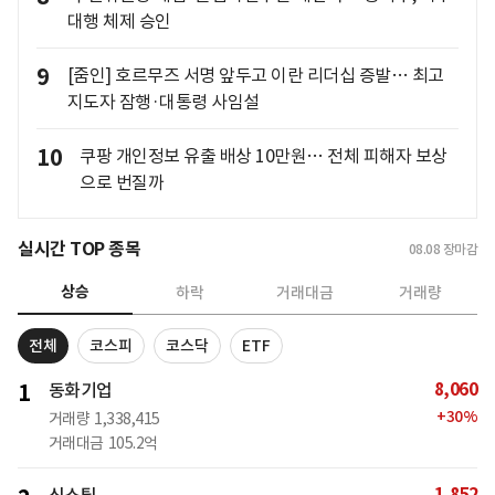
대행 체제 승인
9
[줌인] 호르무즈 서명 앞두고 이란 리더십 증발… 최고
지도자 잠행·대통령 사임설
10
쿠팡 개인정보 유출 배상 10만원… 전체 피해자 보상
으로 번질까
실시간 TOP 종목
08.08
장마감
상승
하락
거래대금
거래량
전체
코스피
코스닥
ETF
8,060
1
동화기업
+
30
%
거래량
1,338,415
거래대금
105.2억
1,852