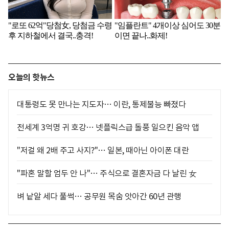
오늘의 핫뉴스
대통령도 못 만나는 지도자… 이란, 통제불능 빠졌다
전세계 3억명 귀 호강… 넷플릭스급 돌풍 일으킨 음악 앱
"저걸 왜 2배 주고 사지?"… 일본, 때아닌 아이폰 대란
"파혼 말할 엄두 안 나"… 주식으로 결혼자금 다 날린 女
벼 낱알 세다 풀썩… 공무원 목숨 앗아간 60년 관행