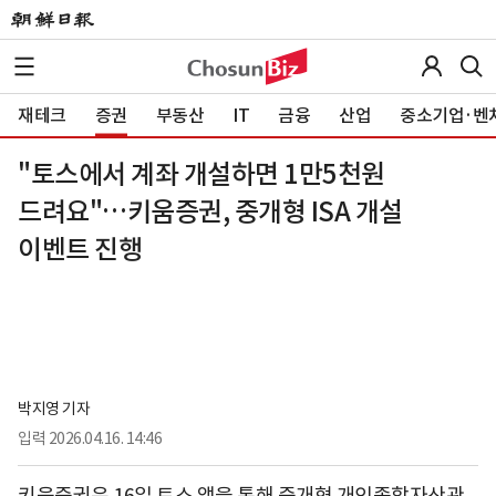
재테크
증권
부동산
IT
금융
산업
중소기업·벤
"토스에서 계좌 개설하면 1만5천원
드려요"…키움증권, 중개형 ISA 개설
이벤트 진행
박지영 기자
입력
2026.04.16. 14:46
키움증권은 16일 토스 앱을 통해 중개형 개인종합자산관