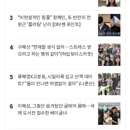
3
"비현설적인 힘줄" 정해인, 또 반전의 전
완근 '플러팅' 난리 [Oh!쎈 포인트]
4
구혜선 "연애할 생각 없어…스트레스 받
으려고 하는 행위 같아"(하입보이스카웃)
5
류혜영X고경표, 시밀러룩 입고 산책 데이
트? "둘이 만나면 하염없이 걸어" (나혼산)
6
이혜성, 그동안 숨겨뒀던 글래머 몸매…국
제 도서전 접수한 베이글녀