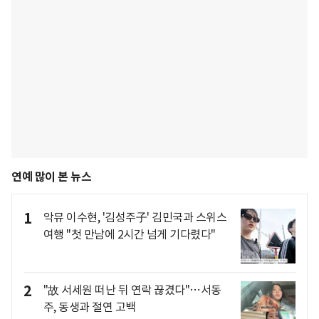
연예 많이 본 뉴스
1
악뮤 이수현, '김성주子' 김민국과 스위스
여행 "첫 만남에 2시간 넘게 기다렸다"
2
"故 서세원 떠난 뒤 연락 끊겼다"…서동
주, 동생과 절연 고백