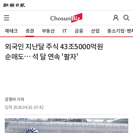
재테크
증권
부동산
IT
금융
산업
중소기업·벤
외국인 지난달 주식 43조5000억원
순매도… 석 달 연속 '팔자'
강정아 기자
입력
2026.04.16. 07:42