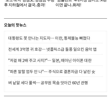
오늘의 핫뉴스
대통령도 못 만나는 지도자… 이란, 통제불능 빠졌다
전세계 3억명 귀 호강… 넷플릭스급 돌풍 일으킨 음악 앱
"저걸 왜 2배 주고 사지?"… 일본, 때아닌 아이폰 대란
"파혼 말할 엄두 안 나"… 주식으로 결혼자금 다 날린 女
벼 낱알 세다 풀썩… 공무원 목숨 앗아간 60년 관행