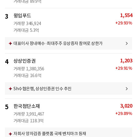
거래대금
89.9억
1,554
3
윙입푸드
+
29.93
%
거래량
346,924
거래대금
5.3억
대표이사 장내매수·최대주주 유상증자 참여로 상한가
1,203
4
상상인증권
+
29.91
%
거래량
1,380,356
거래대금
16.6억
Sh수협은행, 상상인증권 인수 추진
3,020
5
한국첨단소재
+
29.89
%
거래량
3,991,467
거래대금
118.3억
자회사 양자검증 플랫폼 국제 벤치마크 등재