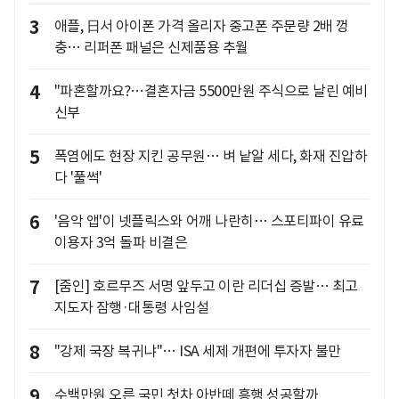
3
애플, 日서 아이폰 가격 올리자 중고폰 주문량 2배 껑
충… 리퍼폰 패널은 신제품용 추월
4
"파혼할까요?…결혼자금 5500만원 주식으로 날린 예비
신부
5
폭염에도 현장 지킨 공무원… 벼 낱알 세다, 화재 진압하
다 '풀썩'
6
'음악 앱'이 넷플릭스와 어깨 나란히… 스포티파이 유료
이용자 3억 돌파 비결은
7
[줌인] 호르무즈 서명 앞두고 이란 리더십 증발… 최고
지도자 잠행·대통령 사임설
8
"강제 국장 복귀냐"… ISA 세제 개편에 투자자 불만
9
수백만원 오른 국민 첫차 아반떼 흥행 성공할까