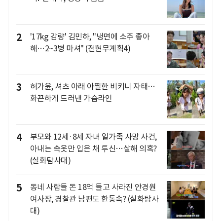
2
'17kg 감량' 김민하, "냉면에 소주 좋아
해…2~3병 마셔" (전현무계획4)
3
허가윤, 셔츠 아래 아찔한 비키니 자태…
화끈하게 드러낸 가슴라인
4
부모와 12세·8세 자녀 일가족 사망 사건,
아내는 속옷만 입은 채 투신…살해 의혹?
(실화탐사대)
5
동네 사람들 돈 18억 들고 사라진 안경원
여사장, 경찰관 남편도 한통속? (실화탐사
대)