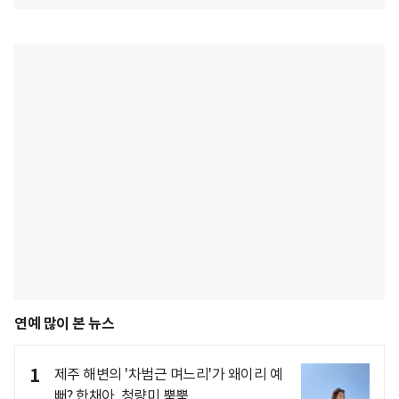
연예 많이 본 뉴스
1
제주 해변의 '차범근 며느리'가 왜이리 예
뻐? 한채아, 청량미 뿜뿜