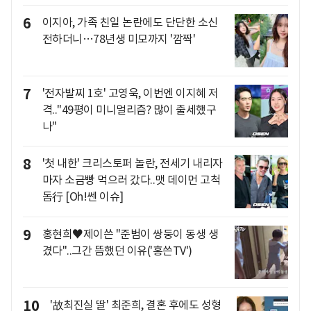
6
이지아, 가족 친일 논란에도 단단한 소신
전하더니…78년생 미모까지 '깜짝'
7
'전자발찌 1호' 고영욱, 이번엔 이지혜 저
격.."49평이 미니멀리즘? 많이 출세했구
나"
8
'첫 내한' 크리스토퍼 놀란, 전세기 내리자
마자 소금빵 먹으러 갔다..맷 데이먼 고척
돔行 [Oh!쎈 이슈]
9
홍현희♥제이쓴 "준범이 쌍둥이 동생 생
겼다"..그간 뜸했던 이유('홍쓴TV')
10
'故최진실 딸' 최준희, 결혼 후에도 성형