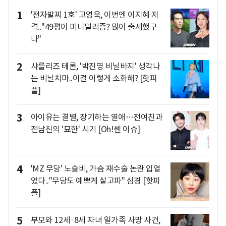
1
'전자발찌 1호' 고영욱, 이번엔 이지혜 저
격.."49평이 미니멀리즘? 많이 출세했구
나"
2
샤를리즈 테론, '박진영 비닐바지' 생각나
는 비닐치마..이걸 이렇게 소화해? [핫피
플]
3
아이유는 결별, 장기하는 열애…전여친과
전남친의 '묘한' 시기 [Oh!쎈 이슈]
4
'MZ 무당' 노슬비, 가슴 재수술 논란 입열
었다.."무당도 예쁘게 살고파" 심경 [핫피
플]
5
부모와 12세·8세 자녀 일가족 사망 사건,