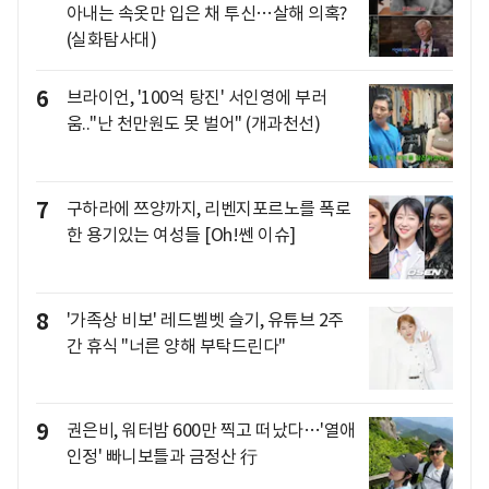
아내는 속옷만 입은 채 투신…살해 의혹?
(실화탐사대)
6
브라이언, '100억 탕진' 서인영에 부러
움.."난 천만원도 못 벌어" (개과천선)
7
구하라에 쯔양까지, 리벤지포르노를 폭로
한 용기있는 여성들 [Oh!쎈 이슈]
8
'가족상 비보' 레드벨벳 슬기, 유튜브 2주
간 휴식 "너른 양해 부탁드린다"
9
권은비, 워터밤 600만 찍고 떠났다…'열애
인정' 빠니보틀과 금정산 行