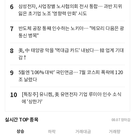
6
삼성전자, 사업장별 노사협의회 전사 통합… 과반 지위
잃은 초기업 노조 '영향력 만회' 시도
7
반도체 공장 통째 인수하는 노키아… "메모리 다음은 광
통신 병목"
8
美, 中 태양광 막을 '역대급 카드' 내놨다… 韓 업계 기대
감↑
9
5월엔 '106% 대박' 국민연금… 7월 코스피 폭락에 120
조 날렸다
10
[특징주] 유니켐, 美 유연전자 기업 루미아 인수 소식
에 '상한가'
실시간 TOP 종목
08.07
장마감
상승
하락
거래대금
거래량