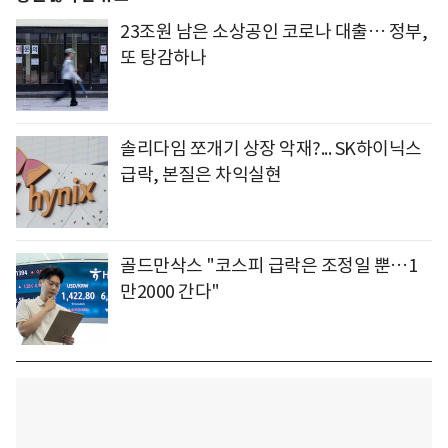
23조원 남은 소상공인 코로나 대출… 정부,
또 탕감하나
솔리다임 쪼개기 상장 악재?... SK하이닉스
급락, 본질은 차익실현
골드만삭스 "코스피 급락은 조정일 뿐…1
만2000 간다"