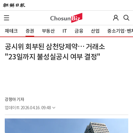
재테크
증권
부동산
IT
금융
산업
중소기업·벤
공시위 회부된 삼천당제약… 거래소
"23일까지 불성실공시 여부 결정"
강정아 기자
업데이트
2026.04.16. 09:48