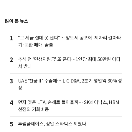
많이 본 뉴스
1
"그 세금 절대 못 낸다"… 양도세 공포에 '제자리 갈아타
기·교환 매매' 꿈틀
2
추석 전 '민생지원금' 또 푼다…1인당 최대 50만원 어디
서 받나
3
UAE '천궁Ⅱ' 수출에… LIG D&A, 2분기 영업익 30% 성
장
4
먼저 맺은 LTA, 손해로 돌아올까… SK하이닉스, HBM
선점의 기회비용
5
투썸플레이스, 정말 스타벅스 제쳤나