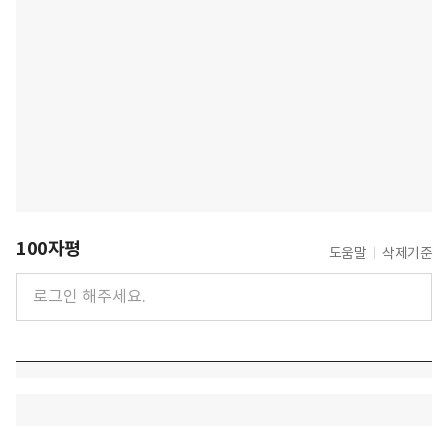
100자평
도움말
삭제기준