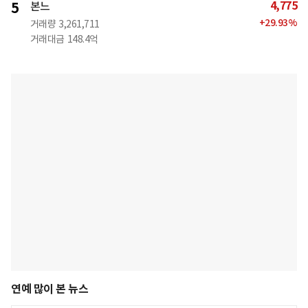
4,775
5
본느
+
29.93
%
거래량
3,261,711
거래대금
148.4억
연예 많이 본 뉴스