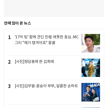
연예 많이 본 뉴스
1
'17억 빚' 함께 견딘 친母 애틋한 효심..MC
그리 "제가 챙겨야죠" 뭉클
2
[사진]청담동에 뜬 김희애
3
[사진]김무열-윤승아 부부, 달콤한 손하트