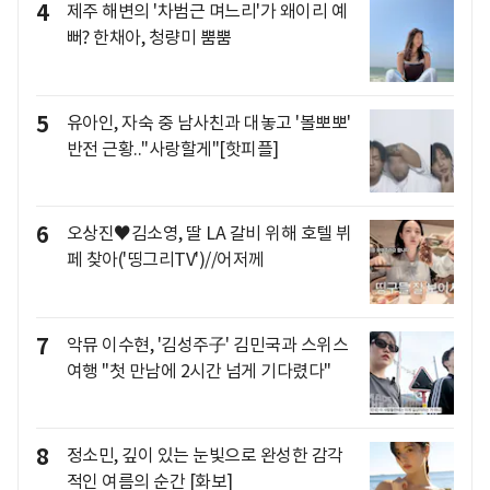
4
제주 해변의 '차범근 며느리'가 왜이리 예
뻐? 한채아, 청량미 뿜뿜
5
유아인, 자숙 중 남사친과 대놓고 '볼뽀뽀'
반전 근황.."사랑할게"[핫피플]
6
오상진♥김소영, 딸 LA 갈비 위해 호텔 뷔
페 찾아('띵그리TV')//어저께
7
악뮤 이수현, '김성주子' 김민국과 스위스
여행 "첫 만남에 2시간 넘게 기다렸다"
8
정소민, 깊이 있는 눈빛으로 완성한 감각
적인 여름의 순간 [화보]