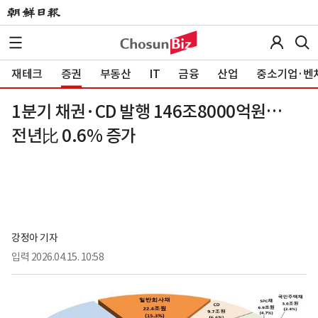
재테크
증권
부동산
IT
금융
산업
중소기업·벤
1분기 채권·CD 발행 146조8000억원…
전년比 0.6% 증가
강정아 기자
입력
2026.04.15. 10:58