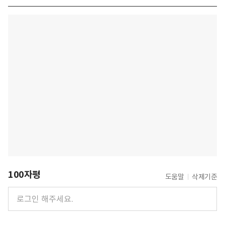
100자평
도움말
삭제기준