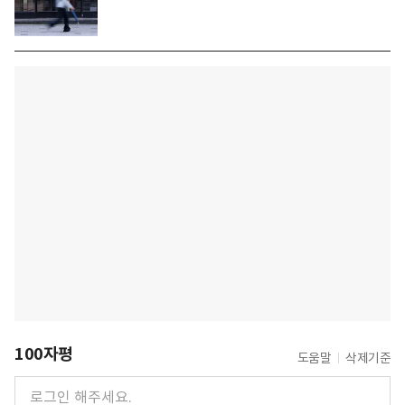
100자평
도움말
삭제기준