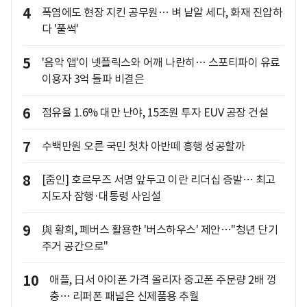
4
폭염에도 현장 지킨 공무원… 벼 낱알 세다, 화재 진압하
다 '풀썩'
5
'음악 앱'이 넷플릭스와 어깨 나란히… 스포티파이 유료
이용자 3억 돌파 비결은
6
점유율 1.6% 대만 난야, 15조원 투자 EUV 공장 건설
7
수백만원 오른 국민 첫차 아반떼 흥행 성공할까
8
[줌인] 호르무즈 서명 앞두고 이란 리더십 증발… 최고
지도자 잠행·대통령 사임설
9
與 황희, 폐버스 활용한 '버스하우스' 제안…"청년 단기
주거 공간으로"
10
애플, 日서 아이폰 가격 올리자 중고폰 주문량 2배 껑
충… 리퍼폰 패널은 신제품용 추월