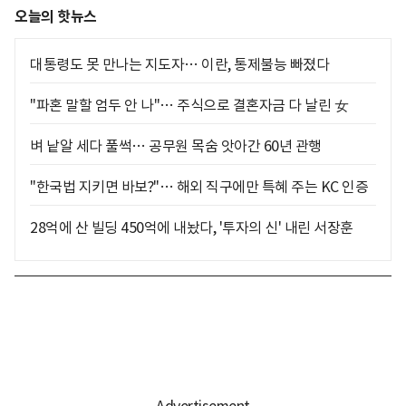
오늘의 핫뉴스
대통령도 못 만나는 지도자… 이란, 통제불능 빠졌다
"파혼 말할 엄두 안 나"… 주식으로 결혼자금 다 날린 女
벼 낱알 세다 풀썩… 공무원 목숨 앗아간 60년 관행
"한국법 지키면 바보?"… 해외 직구에만 특혜 주는 KC 인증
28억에 산 빌딩 450억에 내놨다, '투자의 신' 내린 서장훈