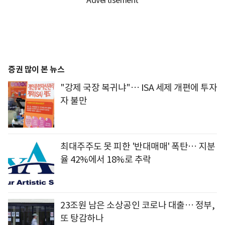
증권 많이 본 뉴스
"강제 국장 복귀냐"… ISA 세제 개편에 투자
자 불만
최대주주도 못 피한 '반대매매' 폭탄… 지분
율 42%에서 18%로 추락
23조원 남은 소상공인 코로나 대출… 정부,
또 탕감하나