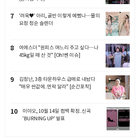
7
'려욱♥' 아리, 골반 이렇게 예뻤나…물의
요정 청순 슬렌더
8
여에스더 "원피스 며느리 주고 싶다…나
45kg일 때 산 것" [Oh!쎈 이슈]
9
김정난, 3층 타운하우스 급매로 내놨다
"매우 싼값에..연락 달라" [순간포착]
10
미야오, 10월 14일 컴백 확정..신곡
'BURNING UP' 발표