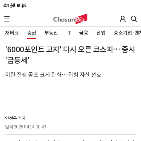
재테크
증권
부동산
IT
금융
산업
중소기업·벤
'6000포인트 고지' 다시 오른 코스피… 증시
'급등세'
이란 전쟁 공포 크게 완화… 위험 자산 선호
연선옥 기자
입력
2026.04.14. 10:43