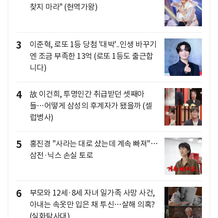
찾지 마라" (현역가왕)
3
이준혁, 로또 1등 당첨 '대박'..인생 바꾸기
엔 조금 부족한 13억 (로또 1등도 출근합
니다)
4
故 이건희, 투명인간 취급받던 셋째아
들…어떻게 삼성의 후계자가 됐을까 (셀
럽병사)
5
홍진경 "사라는 대로 샀는데 계속 빠져"…
삼전·닉스 손실 토로
6
부모와 12세·8세 자녀 일가족 사망 사건,
아내는 속옷만 입은 채 투신…살해 의혹?
(실화탐사대)