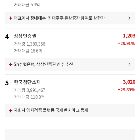
거래대금
5.3억
대표이사 장내매수·최대주주 유상증자 참여로 상한가
1,203
4
상상인증권
+
29.91
%
거래량
1,380,356
거래대금
16.6억
Sh수협은행, 상상인증권 인수 추진
3,020
5
한국첨단소재
+
29.89
%
거래량
3,991,467
거래대금
118.3억
자회사 양자검증 플랫폼 국제 벤치마크 등재