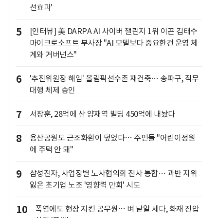
선효과'
5
[인터뷰] 美 DARPA AI 사이버 챌린지 1위 이끈 김태수
마이크로소프트 부사장 "AI 모델보다 중요한건 운영 체
계와 거버넌스"
6
'추진위원장 해임' 올림픽선수촌 재건축… 송파구, 직무
대행 체제 승인
7
서장훈, 28억에 산 양재역 빌딩 450억에 내놨다
8
용산공원도 근조화환이 덮었다… 주민들 "어린이정원
에 주택 안 돼"
9
삼성전자, 사업장별 노사협의회 전사 통합… 과반 지위
잃은 초기업 노조 '영향력 만회' 시도
10
폭염에도 현장 지킨 공무원… 벼 낱알 세다, 화재 진압