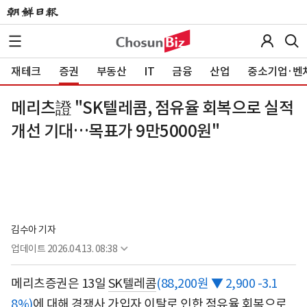
재테크
증권
부동산
IT
금융
산업
중소기업·벤
메리츠證 "SK텔레콤, 점유율 회복으로 실적
개선 기대…목표가 9만5000원"
김수아 기자
업데이트
2026.04.13. 08:38
메리츠증권은 13일
SK텔레콤
(88,200원 ▼ 2,900 -3.1
8%)
에 대해 경쟁사 가입자 이탈로 인한 점유율 회복으로