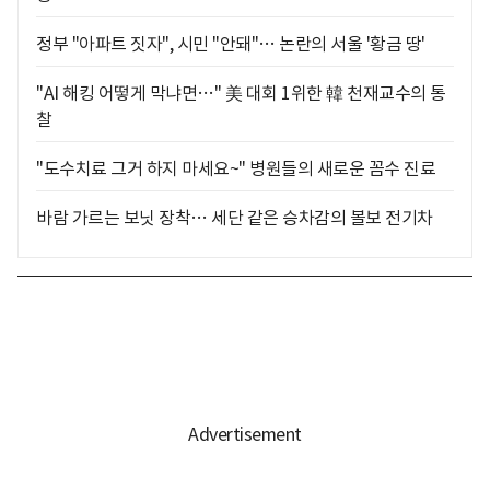
정부 "아파트 짓자", 시민 "안돼"… 논란의 서울 '황금 땅'
"AI 해킹 어떻게 막냐면…" 美 대회 1위한 韓 천재교수의 통
찰
"도수치료 그거 하지 마세요~" 병원들의 새로운 꼼수 진료
바람 가르는 보닛 장착… 세단 같은 승차감의 볼보 전기차