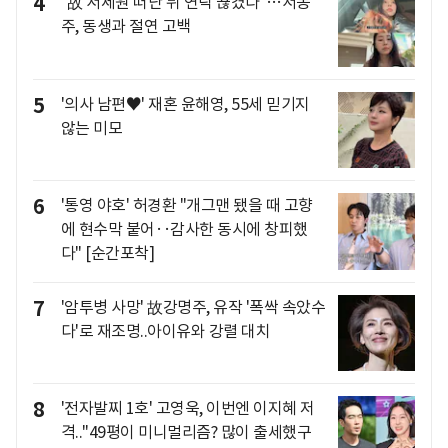
4
"故 서세원 떠난 뒤 연락 끊겼다"…서동
주, 동생과 절연 고백
5
'의사 남편♥' 재혼 윤해영, 55세 믿기지
않는 미모
6
'통영 야호' 허경환 "개그맨 됐을 때 고향
에 현수막 붙어‥감사한 동시에 창피했
다" [순간포착]
7
'암투병 사망' 故강명주, 유작 '폭싹 속았수
다'로 재조명..아이유와 강렬 대치
8
'전자발찌 1호' 고영욱, 이번엔 이지혜 저
격.."49평이 미니멀리즘? 많이 출세했구