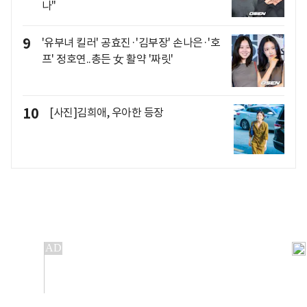
나"
9
'유부녀 킬러' 공효진·'김부장' 손나은·'호
프' 정호연..총든 女 활약 '짜릿'
10
[사진]김희애, 우아한 등장
개인정보처리방침
앱설치(Android)