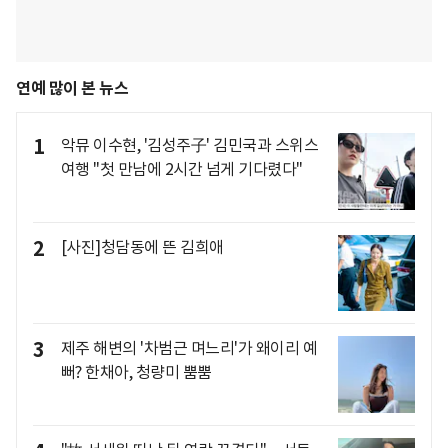
연예 많이 본 뉴스
1
악뮤 이수현, '김성주子' 김민국과 스위스
여행 "첫 만남에 2시간 넘게 기다렸다"
2
[사진]청담동에 뜬 김희애
3
제주 해변의 '차범근 며느리'가 왜이리 예
뻐? 한채아, 청량미 뿜뿜