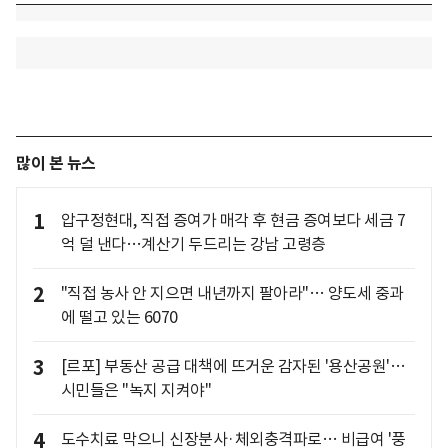
많이 본 뉴스
1
압구정현대, 직접 증여가 매각 후 현금 증여보다 세금 7
억 덜 낸다…계산기 두드리는 강남 고령층
2
"직접 농사 안 지으면 내년까지 팔아라"… 양도세 중과
에 떨고 있는 6070
3
[르포] 부동산 공급 대책에 뜨거운 감자된 '용산공원'…
시민들은 "녹지 지켜야"
4
도수치료 막으니 신장분사·체외충격파로… 비급여 '풍