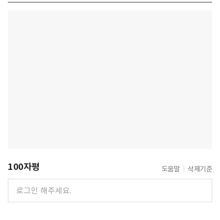
100자평
도움말
삭제기준