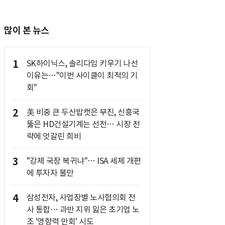
많이 본 뉴스
1
SK하이닉스, 솔리다임 키우기 나선
이유는…"이번 사이클이 최적의 기
회"
2
美 비중 큰 두산밥캣은 부진, 신흥국
뚫은 HD건설기계는 선전… 시장 전
략에 엇갈린 희비
3
"강제 국장 복귀냐"… ISA 세제 개편
에 투자자 불만
4
삼성전자, 사업장별 노사협의회 전
사 통합… 과반 지위 잃은 초기업 노
조 '영향력 만회' 시도