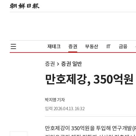
재테크
증권
부동산
IT
금융
증권
증권 일반
만호제강, 350억
박지영 기자
입력
2026.04.13. 16:32
만호제강이 350억원을 투입해 연구개발(R