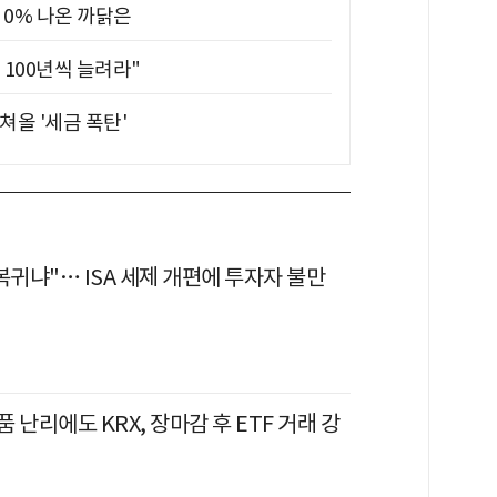
 0% 나온 까닭은
 100년씩 늘려라"
쳐올 '세금 폭탄'
복귀냐"… ISA 세제 개편에 투자자 불만
 난리에도 KRX, 장마감 후 ETF 거래 강