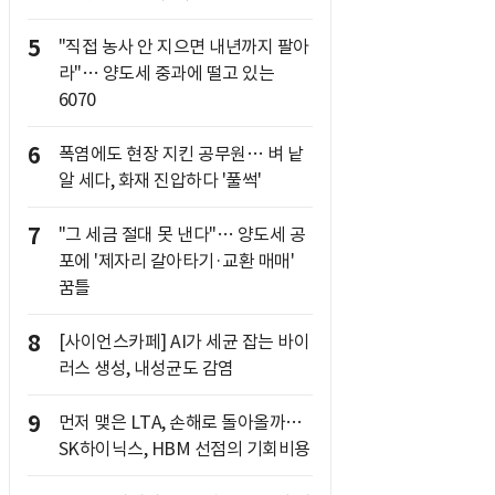
5
"직접 농사 안 지으면 내년까지 팔아
라"… 양도세 중과에 떨고 있는
6070
6
폭염에도 현장 지킨 공무원… 벼 낱
알 세다, 화재 진압하다 '풀썩'
7
"그 세금 절대 못 낸다"… 양도세 공
포에 '제자리 갈아타기·교환 매매'
꿈틀
8
[사이언스카페] AI가 세균 잡는 바이
러스 생성, 내성균도 감염
9
먼저 맺은 LTA, 손해로 돌아올까…
SK하이닉스, HBM 선점의 기회비용