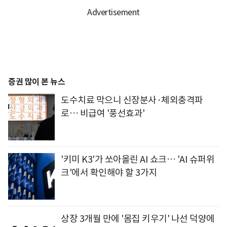
증권 많이 본 뉴스
도수치료 막으니 신장분사·체외충격파
로… 비급여 '풍선효과'
'키미 K3'가 쏘아올린 AI 쇼크… 'AI 슈퍼위
크'에서 확인해야 할 3가지
상장 3개월 만에 '몸집 키우기' 나선 덕양에