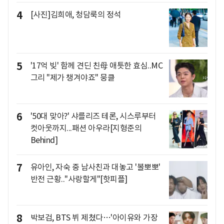
4
[사진]김희애, 청담룩의 정석
5
'17억 빚' 함께 견딘 친母 애틋한 효심..MC
그리 "제가 챙겨야죠" 뭉클
6
'50대 맞아?' 샤를리즈 테론, 시스루부터
컷아웃까지...패션 아우라[지형준의
Behind]
7
유아인, 자숙 중 남사친과 대놓고 '볼뽀뽀'
반전 근황.."사랑할게"[핫피플]
8
박보검, BTS 뷔 제쳤다…'아이유와 가장