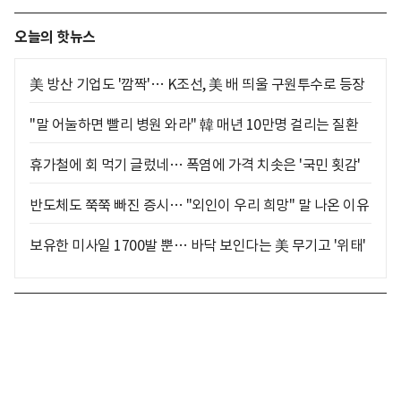
오늘의 핫뉴스
美 방산 기업도 '깜짝'… K조선, 美 배 띄울 구원투수로 등장
"말 어눌하면 빨리 병원 와라" 韓 매년 10만명 걸리는 질환
휴가철에 회 먹기 글렀네… 폭염에 가격 치솟은 '국민 횟감'
반도체도 쭉쭉 빠진 증시… "외인이 우리 희망" 말 나온 이유
보유한 미사일 1700발 뿐… 바닥 보인다는 美 무기고 '위태'