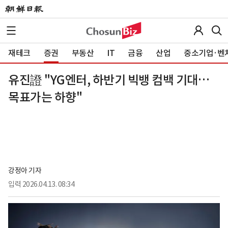
재테크
증권
부동산
IT
금융
산업
중소기업·벤
유진證 "YG엔터, 하반기 빅뱅 컴백 기대…
목표가는 하향"
강정아 기자
입력
2026.04.13. 08:34