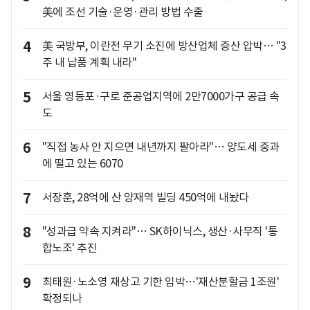
美에 조선 기술·운영·관리 방법 수출
4
美 국방부, 이란전 무기 소진에 방산업체 증산 압박… "3
주 내 납품 계획 내라"
5
서울 영등포·구로 준공업지역에 2만7000가구 공급 속
도
6
"직접 농사 안 지으면 내년까지 팔아라"… 양도세 중과
에 떨고 있는 6070
7
서장훈, 28억에 산 양재역 빌딩 450억에 내놨다
8
"성과급 약속 지켜라"… SK하이닉스, 생산·사무직 '통
합노조' 추진
9
최태원·노소영 재상고 기한 임박…'재산분할금 1조원'
확정되나