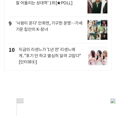
잘 어울리는 상대역' 1위[★POLL]
9
'사랑이 온다' 안희연, 기구한 운명…가세
기운 집안의 K-장녀
10
지금의 리센느가 '1년 전' 리센느에
게.."포기 안 하고 열심히 달려 고맙다"
[인터뷰④]