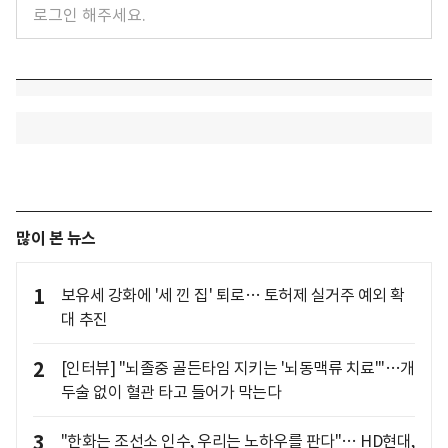
많이 본 뉴스
1
보유세 강화에 '세 낀 집' 퇴로… 토허제 실거주 예외 확
대 추진
2
[인터뷰] "뇌졸중 골든타임 지키는 '뇌동맥류 치료'"…개
두술 없이 혈관 타고 들어가 막는다
3
"한화는 조선소 인수, 우리는 노하우를 판다"… HD현대,