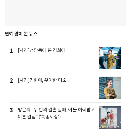
연예 많이 본 뉴스
1
[사진]청담동에 뜬 김희애
2
[사진]김희애, 우아한 미소
3
방은희 "두 번의 결혼 실패..아들 허락받고
이혼 결심" ('특종세상')