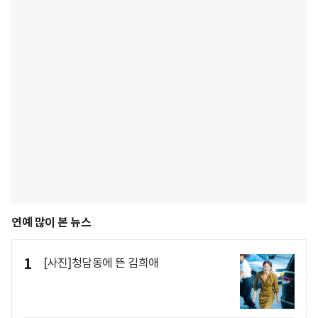
연예 많이 본 뉴스
1
[사진]청담동에 뜬 김희애