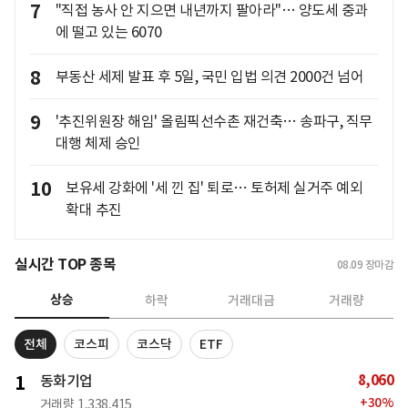
7
"직접 농사 안 지으면 내년까지 팔아라"… 양도세 중과
에 떨고 있는 6070
8
부동산 세제 발표 후 5일, 국민 입법 의견 2000건 넘어
9
'추진위원장 해임' 올림픽선수촌 재건축… 송파구, 직무
대행 체제 승인
10
보유세 강화에 '세 낀 집' 퇴로… 토허제 실거주 예외
확대 추진
실시간 TOP 종목
08.09
장마감
상승
하락
거래대금
거래량
전체
코스피
코스닥
ETF
8,060
1
동화기업
+
30
%
거래량
1,338,415