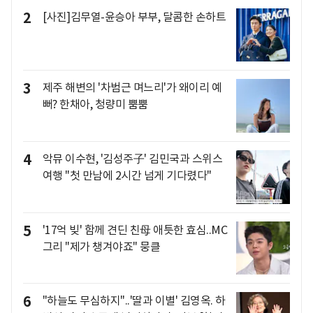
2
[사진]김무열-윤승아 부부, 달콤한 손하트
3
제주 해변의 '차범근 며느리'가 왜이리 예
뻐? 한채아, 청량미 뿜뿜
4
악뮤 이수현, '김성주子' 김민국과 스위스
여행 "첫 만남에 2시간 넘게 기다렸다"
5
'17억 빚' 함께 견딘 친母 애틋한 효심..MC
그리 "제가 챙겨야죠" 뭉클
6
"하늘도 무심하지"..'딸과 이별' 김영옥. 하