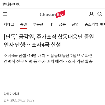
재테크
증권
부동산
IT
금융
산업
중소기업·벤
[단독] 금감원, 주가조작 합동대응단 증원
인사 단행… 조사4국 신설
조사4국 신설·14명 배치… 합동대응단 2팀으로 파견
경력직 전문 인력 등 추가 배치 예정… 조사 역량 확충
강정아 기자
입력
2026.04.13. 16:39