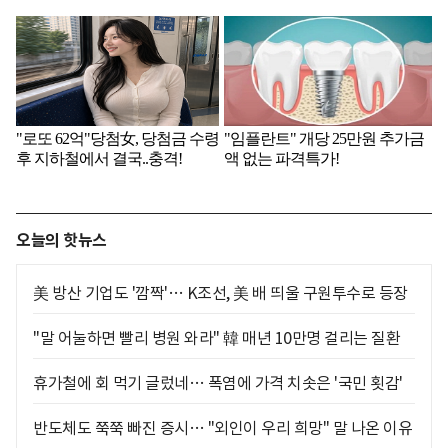
오늘의 핫뉴스
美 방산 기업도 '깜짝'… K조선, 美 배 띄울 구원투수로 등장
"말 어눌하면 빨리 병원 와라" 韓 매년 10만명 걸리는 질환
휴가철에 회 먹기 글렀네… 폭염에 가격 치솟은 '국민 횟감'
반도체도 쭉쭉 빠진 증시… "외인이 우리 희망" 말 나온 이유