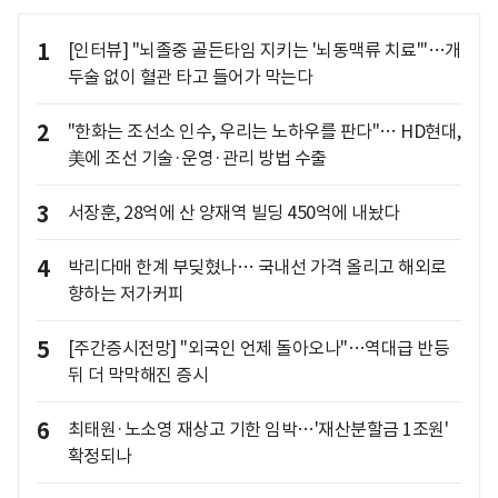
1
[인터뷰] "뇌졸중 골든타임 지키는 '뇌동맥류 치료'"…개
두술 없이 혈관 타고 들어가 막는다
2
"한화는 조선소 인수, 우리는 노하우를 판다"… HD현대,
美에 조선 기술·운영·관리 방법 수출
3
서장훈, 28억에 산 양재역 빌딩 450억에 내놨다
4
박리다매 한계 부딪혔나… 국내선 가격 올리고 해외로
향하는 저가커피
5
[주간증시전망] "외국인 언제 돌아오나"…역대급 반등
뒤 더 막막해진 증시
6
최태원·노소영 재상고 기한 임박…'재산분할금 1조원'
확정되나