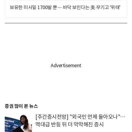
보유한 미사일 1700발 뿐… 바닥 보인다는 美 무기고 '위태'
증권 많이 본 뉴스
[주간증시전망] "외국인 언제 돌아오나"…
역대급 반등 뒤 더 막막해진 증시